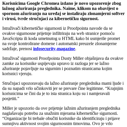
Korisnicima Google Chromea izdano je novo upozorenje zbog
lažnog ažuriranja preglednika. Naime, klikom na obavijest o
spornom ažuriranju na uređaj se instaliraju zlonamjerni softver
i virusi, tvrde stručnjaci za kibernetičku sigurnost.
Istraživači kibernetičke sigurnosti iz Proofpointa navode da se
ovakve sigurnosne prijetnje infiltriraju na web stranice pomoću
JavaScripta ili koda umetnutog u HTML kako bi usmjerile promet
na svoje kontrolirane domene i automatski preuzele zlonamjerne
sadržaje, prenosi
infosecurity-magazine
.
Istraživač sigurnosti Proofpointa Dusty Miller objašnjava da ovakve
zamke za korisnike uspijevaju upravo iz razloga jer se lažno
ažuriranje pojavljuje na sigurnim i poznatim stranicama kojim
korisnici vjeruju.
Stručnjaci upozoravaju da lažno ažuriranje preglednika mami ljude i
da su napadi vrlo učinkoviti jer se prevare čine legitimne. “Krajnjim
korisnicima se čini da je to ista stranica koju su i namjeravali
posjetiti.”
Miller je upozorio da ove prijetnje lažnim ažuriranjem preglednika
naglašavaju potrebu za snažnim mjerama kibernetičke sigurnosti.
“Organizacije bi trebale obučiti korisnike da identificiraju i prijave
sumnjivu aktivnost svojim sigurnosnim timovima. Ovo je vrlo