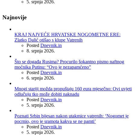
5. srpnja 2026.
Najnovije
KRAJ NAJVEĆE HRVATSKE NOGOMETNE ERE:
Zlatko Dalić otišao s klupe Vatrenih
Posted
Dnevnik.in
8. srpnja 2026.
Što se događa Rusima? Procurilo šokantno pismo naftnog
moćnika Putinu: “Ovo je nezapamćeno”
Posted
Dnevnik.in
6. srpnja 2026.
Mnogi stariji možda propuštaju 160 eura mjesečno: Ovi uvjeti
odlučuju tko može dobiti naknadu
Posted
Dnevnik.in
5. srpnja 2026.
Poznati Srbin bijesan nakon utakmice vatrenih: ‘Nogomet je
pocrnio, ovo je sramota kakva se ne pamti’
Posted
Dnevnik.in
5. srpnja 2026.