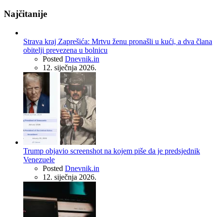
Najčitanije
Strava kraj Zaprešića: Mrtvu ženu pronašli u kući, a dva člana
obitelji prevezena u bolnicu
Posted
Dnevnik.in
12. siječnja 2026.
Trump objavio screenshot na kojem piše da je predsjednik
Venezuele
Posted
Dnevnik.in
12. siječnja 2026.