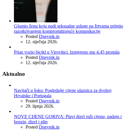
Glumio ženu koja nudi seksualne usluge pa žrtvama prijetio
razotkrivanjem kompromitirajuće komunikacije
Posted
Dnevnik.in
12. siječnja 2026.
Pijan vozio bicikl u Virovitici. Izmjereno mu 4.45 promila
Posted
Dnevnik.in
12. siječnja 2026.
Aktualno
Navijači u šoku: Pogledajte cijene ulaznica za dvoboj
Hrvatske i Portugala
Posted
Dnevnik.in
29. lipnja 2026.
NOVE CIJENE GORIVA: Plavi dizel ruši cijenu, padaju i
benzin, dizel i plin
Posted
Dnevnik.in