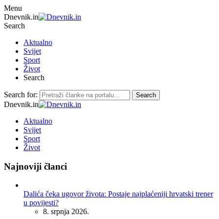
Menu
Dnevnik.in
Search
Aktualno
Svijet
Sport
Život
Search
Search for:
Search
Dnevnik.in
Aktualno
Svijet
Sport
Život
Najnoviji članci
Dalića čeka ugovor života: Postaje najplaćeniji hrvatski trener
u povijesti?
8. srpnja 2026.