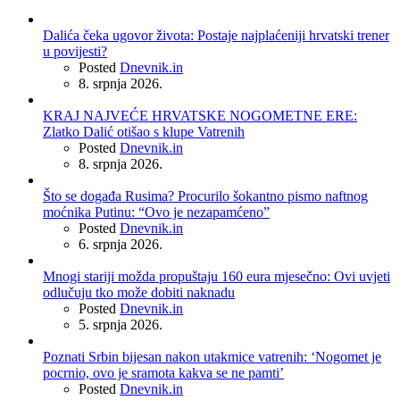
Dalića čeka ugovor života: Postaje najplaćeniji hrvatski trener
u povijesti?
Posted
Dnevnik.in
8. srpnja 2026.
KRAJ NAJVEĆE HRVATSKE NOGOMETNE ERE:
Zlatko Dalić otišao s klupe Vatrenih
Posted
Dnevnik.in
8. srpnja 2026.
Što se događa Rusima? Procurilo šokantno pismo naftnog
moćnika Putinu: “Ovo je nezapamćeno”
Posted
Dnevnik.in
6. srpnja 2026.
Mnogi stariji možda propuštaju 160 eura mjesečno: Ovi uvjeti
odlučuju tko može dobiti naknadu
Posted
Dnevnik.in
5. srpnja 2026.
Poznati Srbin bijesan nakon utakmice vatrenih: ‘Nogomet je
pocrnio, ovo je sramota kakva se ne pamti’
Posted
Dnevnik.in