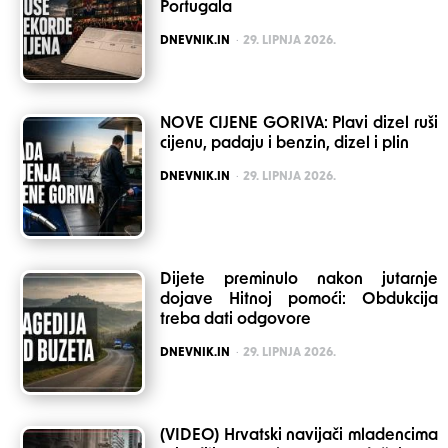
Portugala
POSTED
DNEVNIK.IN
29. LIPNJA 2026.
NOVE CIJENE GORIVA: Plavi dizel ruši
cijenu, padaju i benzin, dizel i plin
POSTED
DNEVNIK.IN
29. LIPNJA 2026.
Dijete preminulo nakon jutarnje
dojave Hitnoj pomoći: Obdukcija
treba dati odgovore
POSTED
DNEVNIK.IN
29. LIPNJA 2026.
(VIDEO) Hrvatski navijači mladencima