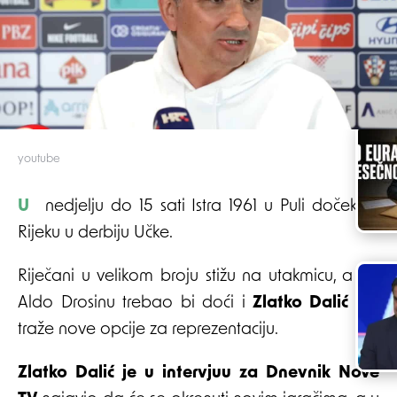
youtube
U nedjelju do 15 sati Istra 1961 u Puli dočekuje
Rijeku u derbiju Učke.
Riječani u velikom broju stižu na utakmicu, a na
Aldo Drosinu trebao bi doći i
Zlatko Dalić
koji
traže nove opcije za reprezentaciju.
Zlatko Dalić je u intervjuu za Dnevnik Nove