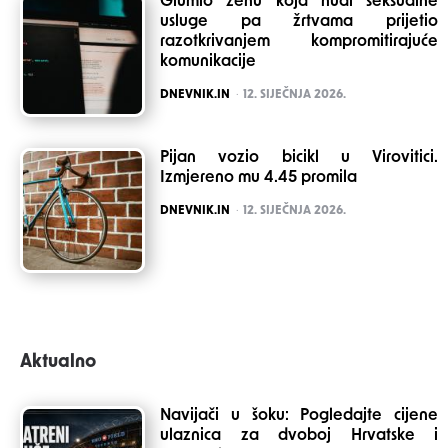
Glumio ženu koja nudi seksualne
usluge pa žrtvama prijetio
razotkrivanjem kompromitirajuće
komunikacije
POSTED
DNEVNIK.IN
12. SIJEČNJA 2026.
Pijan vozio bicikl u Virovitici.
Izmjereno mu 4.45 promila
POSTED
DNEVNIK.IN
12. SIJEČNJA 2026.
Aktualno
Navijači u šoku: Pogledajte cijene
ulaznica za dvoboj Hrvatske i