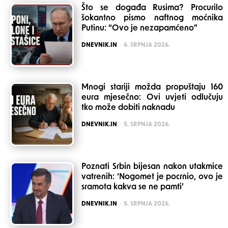
Što se događa Rusima? Procurilo
šokantno pismo naftnog moćnika
Putinu: “Ovo je nezapamćeno”
POSTED
DNEVNIK.IN
6. SRPNJA 2026.
Mnogi stariji možda propuštaju 160
eura mjesečno: Ovi uvjeti odlučuju
tko može dobiti naknadu
POSTED
DNEVNIK.IN
5. SRPNJA 2026.
Poznati Srbin bijesan nakon utakmice
vatrenih: ‘Nogomet je pocrnio, ovo je
sramota kakva se ne pamti’
POSTED
DNEVNIK.IN
5. SRPNJA 2026.