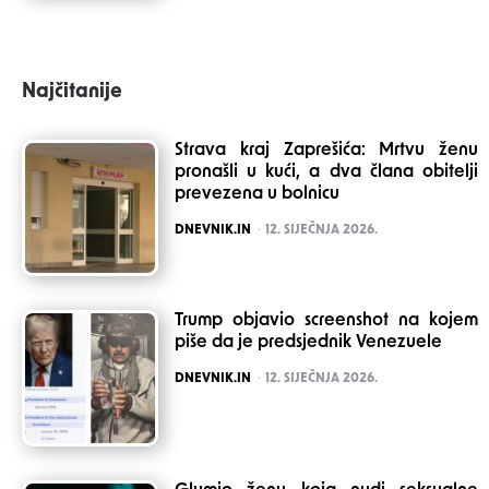
Najčitanije
Strava kraj Zaprešića: Mrtvu ženu
pronašli u kući, a dva člana obitelji
prevezena u bolnicu
POSTED
DNEVNIK.IN
12. SIJEČNJA 2026.
Trump objavio screenshot na kojem
piše da je predsjednik Venezuele
POSTED
DNEVNIK.IN
12. SIJEČNJA 2026.