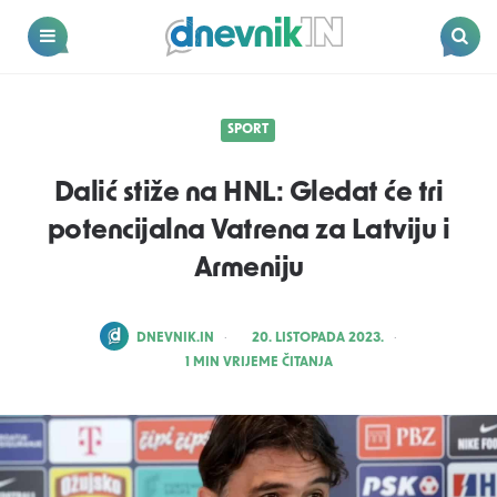
Dnevnik.in
Menu
Search
SPORT
Dalić stiže na HNL: Gledat će tri
potencijalna Vatrena za Latviju i
Armeniju
POSTED
DNEVNIK.IN
20. LISTOPADA 2023.
BY
1
MIN VRIJEME ČITANJA