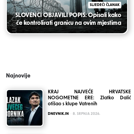
SLJEDEĆI ČLANAK
SLOVENCI OBJAVILI POPIS: Opisali kako
će kontrolirati granicu na ovim mjestima
Najnovije
KRAJ NAJVEĆE HRVATSKE
NOGOMETNE ERE: Zlatko Dalić
otišao s klupe Vatrenih
POSTED
DNEVNIK.IN
8. SRPNJA 2026.