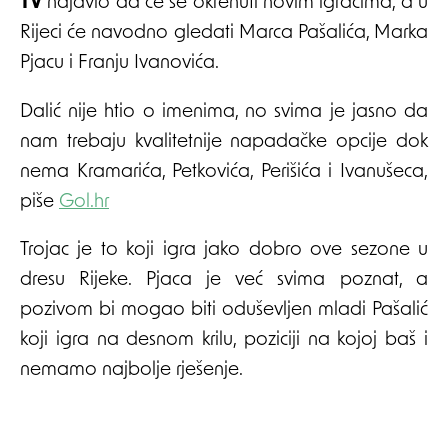
TV
najavio da će se okrenuti novim igračima, a u
Rijeci će navodno gledati Marca Pašalića, Marka
Pjacu i Franju Ivanovića.
Dalić nije htio o imenima, no svima je jasno da
nam trebaju kvalitetnije napadačke opcije dok
nema Kramarića, Petkovića, Perišića i Ivanušeca,
piše
Gol.hr
Trojac je to koji igra jako dobro ove sezone u
dresu Rijeke. Pjaca je već svima poznat, a
pozivom bi mogao biti oduševljen mladi Pašalić
koji igra na desnom krilu, poziciji na kojoj baš i
nemamo najbolje rješenje.