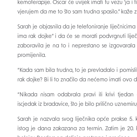
kemoterapije. Oscar će uvijek imati tu vezu ‘ja i t
vjerujem da me to što sam trudna spasilo.” kaže 
Sarah je objasnila da je telefoniranje liječnicima 
ima rak dojke” i da će se morati podvrgnuti liječe
zaboravila je na to i neprestano se izgovarala
promijenila.
“Kada sam bila trudna, to je prevladalo i pomisli
rak dojke? Bi li to značilo da nećemo imati ovo dij
“Nikada nisam odabrala pravi ili krivi tjeda
iscjedak iz bradavice, što je bilo prilično uznemir
Sarah je nazvala svog liječnika opće prakse 5. 
istog je dana zakazana za termin. Zatim je 20