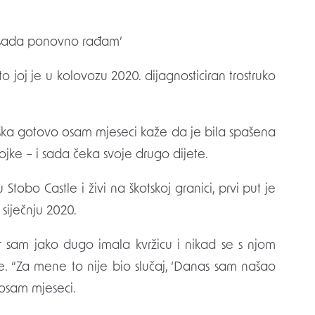
 i sada ponovno rađam’
to joj je u kolovozu 2020. dijagnosticiran trostruko
raška gotovo osam mjeseci kaže da je bila spašena
ojke – i sada čeka svoje drugo dijete.
tobo Castle i živi na škotskoj granici, prvi put je
 siječnju 2020.
 sam jako dugo imala kvržicu i nikad se s njom
fe. “Za mene to nije bio slučaj, ‘Danas sam našao
 osam mjeseci.