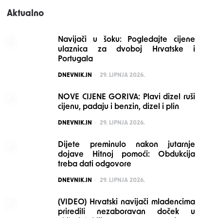
Aktualno
Navijači u šoku: Pogledajte cijene
ulaznica za dvoboj Hrvatske i
Portugala
POSTED
DNEVNIK.IN
29. LIPNJA 2026.
NOVE CIJENE GORIVA: Plavi dizel ruši
cijenu, padaju i benzin, dizel i plin
POSTED
DNEVNIK.IN
29. LIPNJA 2026.
Dijete preminulo nakon jutarnje
dojave Hitnoj pomoći: Obdukcija
treba dati odgovore
POSTED
DNEVNIK.IN
29. LIPNJA 2026.
(VIDEO) Hrvatski navijači mladencima
priredili nezaboravan doček u