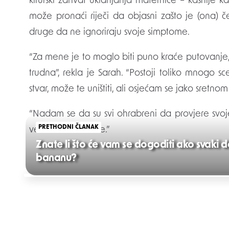
kirurški zahvat uklanjanja maternice – kasnije 
može pronaći riječi da objasni zašto je (ona) 
druge da ne ignoriraju svoje simptome.
“Za mene je to moglo biti puno kraće putovanje,
trudna”, rekla je Sarah. “Postoji toliko mnogo 
stvar, može te uništiti, ali osjećam se jako sretnom
“Nadam se da su svi ohrabreni da provjere svoje
PRETHODNI ČLANAK
veće su vam šanse.”
Znate li što će vam se dogoditi ako svaki 
bananu?
Post
navigation