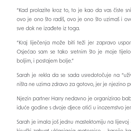
“Kad prolazite kroz to, to je kao da vas čiste sn
ovo je ono što radiš, ovo je ono što uzimaš i ov
sve dok ne izađete iz toga.
“Kraj liječenja može biti teži jer zapravo usp
Osjećao sam se tako sretnim što je moje tijelo o
boljim, i postajem bolje.”
Sarah je rekla da se sada usredotočuje na “uži
ništa ne uzima zdravo za gotovo, jer je njezino p
Njezin partner Harry nedavno je organizirao b
iduće godine s dvoje djece otići u inozemstvo je
Sarah je imala još jednu mastektomiju na lijevoj d