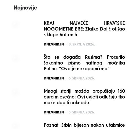
Najnovije
KRAJ NAJVEĆE HRVATSKE
NOGOMETNE ERE: Zlatko Dalić otišao
s klupe Vatrenih
POSTED
DNEVNIK.IN
8. SRPNJA 2026.
Što se događa Rusima? Procurilo
šokantno pismo naftnog moćnika
Putinu: “Ovo je nezapamćeno”
POSTED
DNEVNIK.IN
6. SRPNJA 2026.
Mnogi stariji možda propuštaju 160
eura mjesečno: Ovi uvjeti odlučuju tko
može dobiti naknadu
POSTED
DNEVNIK.IN
5. SRPNJA 2026.
Poznati Srbin bijesan nakon utakmice