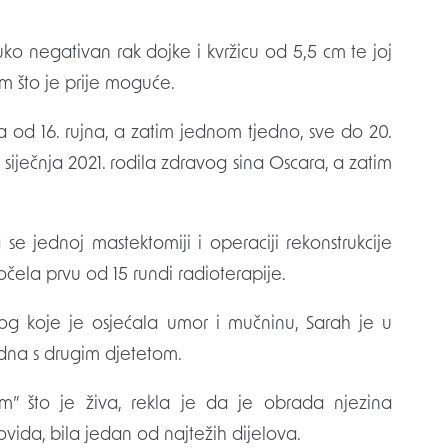
ruko negativan rak dojke i kvržicu od 5,5 cm te joj
m što je prije moguće.
a od 16. rujna, a zatim jednom tjedno, sve do 20.
 siječnja 2021. rodila zdravog sina Oscara, a zatim
 se jednoj mastektomiji i operaciji rekonstrukcije
počela prvu od 15 rundi radioterapije.
 zbog koje je osjećala umor i mučninu, Sarah je u
udna s drugim djetetom.
om” što je živa, rekla je da je obrada njezina
vida, bila jedan od najtežih dijelova.