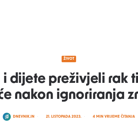
ŽIVOT
i dijete preživjeli rak 
će nakon ignoriranja 
POSTED
DNEVNIK.IN
21. LISTOPADA 2023.
4
MIN VRIJEME ČITANJA
BY