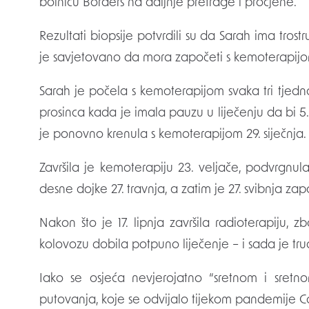
bolnicu Borders na daljnje pretrage i procjene.
Rezultati biopsije potvrdili su da Sarah ima trost
je savjetovano da mora započeti s kemoterapijo
Sarah je počela s kemoterapijom svaka tri tjedn
prosinca kada je imala pauzu u liječenju da bi 5.
je ponovno krenula s kemoterapijom 29. siječnja.
Završila je kemoterapiju 23. veljače, podvrgnula
desne dojke 27. travnja, a zatim je 27. svibnja za
Nakon što je 17. lipnja završila radioterapiju,
kolovozu dobila potpuno liječenje – i sada je tr
Iako se osjeća nevjerojatno “sretnom i sretn
putovanja, koje se odvijalo tijekom pandemije Co