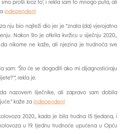
i smo prošli kroz to’, i rekla sam to mnogo puta, ali
za
independent
za nju bio najteži dio jer je “znala (da) vjerojatno
nju. Nakon što je otkrila kvržicu u siječnju 2020.,
 da nikome ne kaže, ali njezina je trudnoća sve
la sam: ‘Što će se dogoditi ako mi dijagnosticiraju
ete?'”, rekla je.
n da nazovem liječnike, ali zapravo sam dobila
ujuće.” kaže za
independent
kolovoza 2020., kada je bila trudna 15 tjedana, i
. kolovoza u 19. tjednu trudnoće upućena u Opću