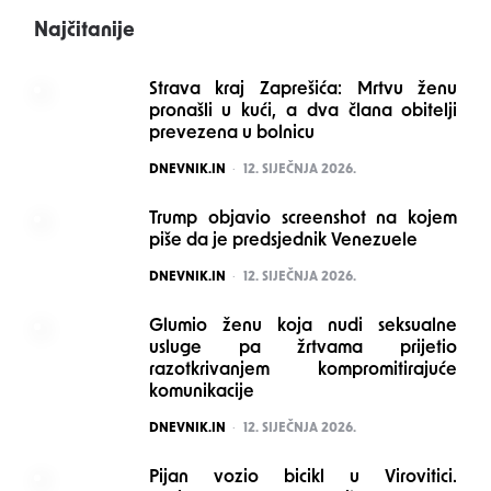
Najčitanije
Strava kraj Zaprešića: Mrtvu ženu
pronašli u kući, a dva člana obitelji
prevezena u bolnicu
POSTED
DNEVNIK.IN
12. SIJEČNJA 2026.
Trump objavio screenshot na kojem
piše da je predsjednik Venezuele
POSTED
DNEVNIK.IN
12. SIJEČNJA 2026.
Glumio ženu koja nudi seksualne
usluge pa žrtvama prijetio
razotkrivanjem kompromitirajuće
komunikacije
POSTED
DNEVNIK.IN
12. SIJEČNJA 2026.
Pijan vozio bicikl u Virovitici.