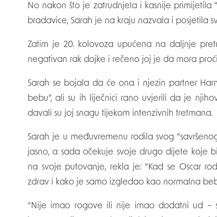
No nakon što je zatrudnjela i kasnije primijetila 
bradavice, Sarah je na kraju nazvala i posjetila 
Zatim je 20. kolovoza upućena na daljnje pretr
negativan rak dojke i rečeno joj je da mora proći
Sarah se bojala da će ona i njezin partner Harry
bebu”, ali su ih liječnici rano uvjerili da je njiho
davali su joj snagu tijekom intenzivnih tretmana.
Sarah je u međuvremenu rodila svog “savršenog”
jasno, a sada očekuje svoje drugo dijete koje bi
na svoje putovanje, rekla je: “Kad se Oscar ro
zdrav i kako je samo izgledao kao normalna be
“Nije imao rogove ili nije imao dodatni ud – 