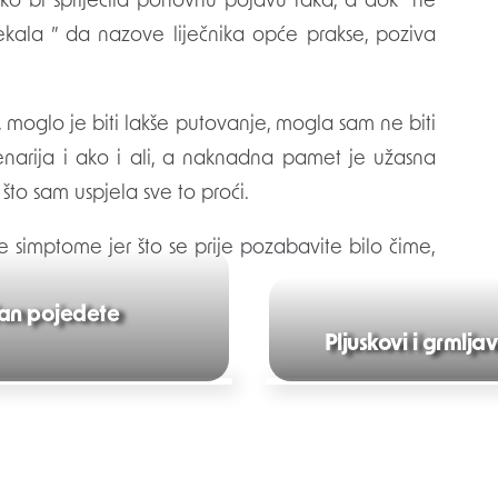
kako bi spriječila ponovnu pojavu raka, a dok “ne
čekala ” da nazove liječnika opće prakse, poziva
 moglo je biti lakše putovanje, mogla sam ne biti
scenarija i ako i ali, a naknadna pamet je užasna
 što sam uspjela sve to proći.
 simptome jer što se prije pozabavite bilo čime,
dan pojedete
Pljuskovi i grmlj