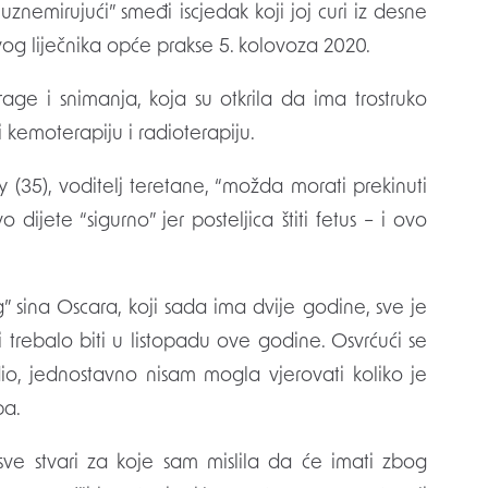
“uznemirujući” smeđi iscjedak koji joj curi iz desne
svog liječnika opće prakse 5. kolovoza 2020.
age i snimanja, koja su otkrila da ima trostruko
 kemoterapiju i radioterapiju.
 (35), voditelj teretane, “možda morati prekinuti
vo dijete “sigurno” jer posteljica štiti fetus – i ovo
 sina Oscara, koji sada ima dvije godine, sve je
 trebalo biti u listopadu ove godine. Osvrćući se
dio, jednostavno nisam mogla vjerovati koliko je
ba.
sve stvari za koje sam mislila da će imati zbog