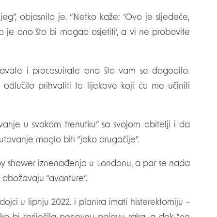
ijeg”, objasnila je. “Netko kaže: ‘Ovo je sljedeće,
o je ono što bi mogao osjetiti’, a vi ne probavite
oravate i procesuirate ono što vam se dogodilo.
dlučilo prihvatiti te lijekove koji će me učiniti
vanje u svakom trenutku” sa svojom obitelji i da
utovanje moglo biti “jako drugačije”.
aby shower iznenađenja u Londonu, a par se nada
r obožavaju “avanture”.
ojci u lipnju 2022. i planira imati histerektomiju –