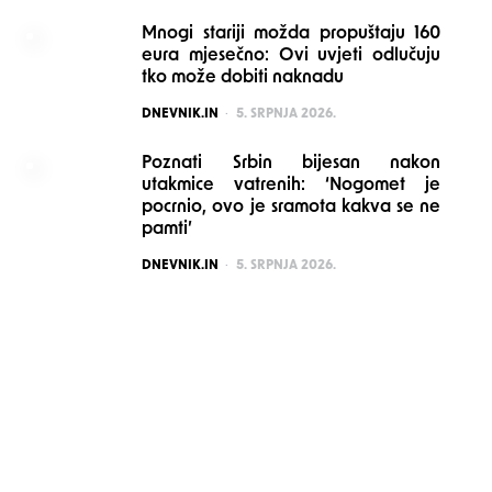
Mnogi stariji možda propuštaju 160
eura mjesečno: Ovi uvjeti odlučuju
tko može dobiti naknadu
POSTED
DNEVNIK.IN
5. SRPNJA 2026.
Poznati Srbin bijesan nakon
utakmice vatrenih: ‘Nogomet je
pocrnio, ovo je sramota kakva se ne
pamti’
POSTED
DNEVNIK.IN
5. SRPNJA 2026.