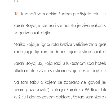
flickr
‘U trudnoći sam nekim čudom preživjela rak –
Sarah Boyd je ‘sretna i sretna’ što je živa nakon š
negativan rak dojke
Majka koja je ignorirala kvržicu veličine zrna g
kada joj je tijekom trudnoće dijagnosticiran rak d
Sarah Boyd, 33, koja radi u luksuznom spa hotelu S
otkrila malu kvržicu sa strane svoje desne dojke u
“Ja sam tabu o kojem se zapravo ne govori jer
nisam pozabavila”, rekla je Sarah za PA Real Li
kvržicu i danas zovem doktore’, čekao sam skoro