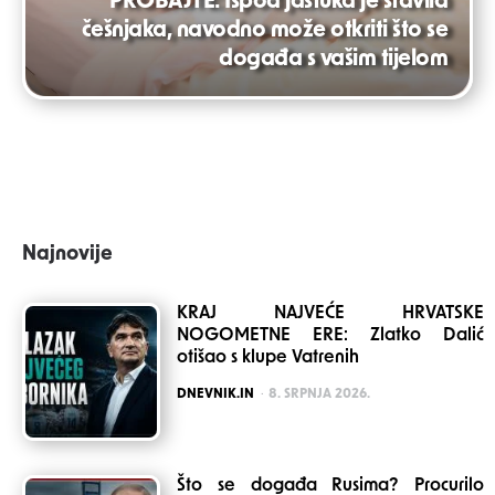
PROBAJTE: Ispod jastuka je stavila
češnjaka, navodno može otkriti što se
događa s vašim tijelom
Najnovije
KRAJ NAJVEĆE HRVATSKE
NOGOMETNE ERE: Zlatko Dalić
otišao s klupe Vatrenih
POSTED
DNEVNIK.IN
8. SRPNJA 2026.
Što se događa Rusima? Procurilo