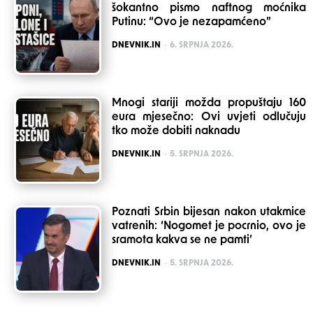
šokantno pismo naftnog moćnika
Putinu: “Ovo je nezapamćeno”
POSTED
DNEVNIK.IN
6. SRPNJA 2026.
Mnogi stariji možda propuštaju 160
eura mjesečno: Ovi uvjeti odlučuju
tko može dobiti naknadu
POSTED
DNEVNIK.IN
5. SRPNJA 2026.
Poznati Srbin bijesan nakon utakmice
vatrenih: ‘Nogomet je pocrnio, ovo je
sramota kakva se ne pamti’
POSTED
DNEVNIK.IN
5. SRPNJA 2026.