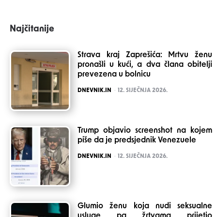
Najčitanije
Strava kraj Zaprešića: Mrtvu ženu
pronašli u kući, a dva člana obitelji
prevezena u bolnicu
POSTED
DNEVNIK.IN
12. SIJEČNJA 2026.
Trump objavio screenshot na kojem
piše da je predsjednik Venezuele
POSTED
DNEVNIK.IN
12. SIJEČNJA 2026.
Glumio ženu koja nudi seksualne
usluge pa žrtvama prijetio