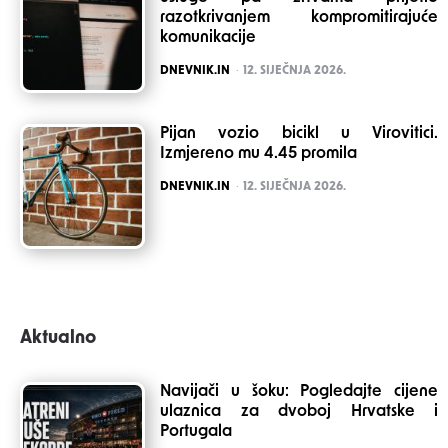
razotkrivanjem kompromitirajuće
komunikacije
POSTED
DNEVNIK.IN
12. SIJEČNJA 2026.
Pijan vozio bicikl u Virovitici.
Izmjereno mu 4.45 promila
POSTED
DNEVNIK.IN
12. SIJEČNJA 2026.
Aktualno
Navijači u šoku: Pogledajte cijene
ulaznica za dvoboj Hrvatske i
Portugala