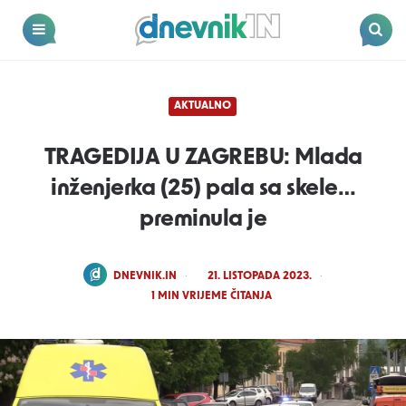
Dnevnik.in
Menu
Search
AKTUALNO
TRAGEDIJA U ZAGREBU: Mlada
inženjerka (25) pala sa skele…
preminula je
POSTED
DNEVNIK.IN
21. LISTOPADA 2023.
BY
1
MIN VRIJEME ČITANJA