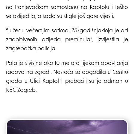
na franjevačkom samostanu na Kaptolu i teško
se ozlijedila, a sada su stigle još gore vijesti.
“Jučer u večernjim satima, 25-godišnjakinja je od
zadobivenih ozljeda preminula”, izvijestila je
zagrebačka policija.
Pala je s visine oko 10 metara tijekom obavljanja
radova na zgradi. Nesreća se dogodila u Centru
grada u Ulici Kaptol i prebacili su je odmah u
KBC Zagreb.
Post
navigation