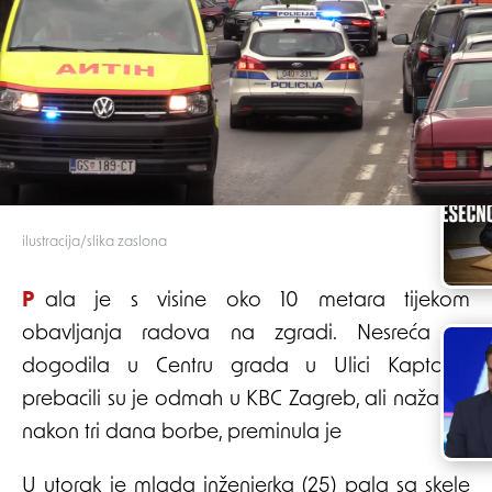
ilustracija/slika zaslona
Pala je s visine oko 10 metara tijekom
obavljanja radova na zgradi. Nesreća se
dogodila u Centru grada u Ulici Kaptol i
prebacili su je odmah u KBC Zagreb, ali nažalost
nakon tri dana borbe, preminula je
U utorak je mlada inženjerka (25) pala sa skele