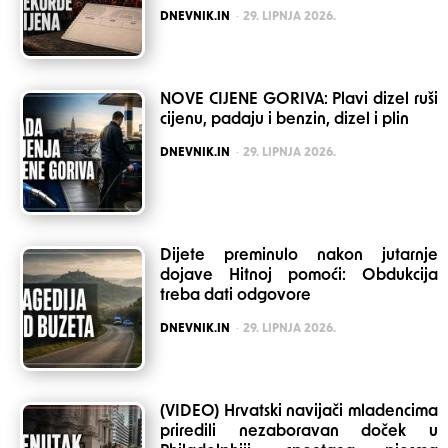
POSTED
DNEVNIK.IN
29. LIPNJA 2026.
NOVE CIJENE GORIVA: Plavi dizel ruši
cijenu, padaju i benzin, dizel i plin
POSTED
DNEVNIK.IN
29. LIPNJA 2026.
Dijete preminulo nakon jutarnje
dojave Hitnoj pomoći: Obdukcija
treba dati odgovore
POSTED
DNEVNIK.IN
29. LIPNJA 2026.
(VIDEO) Hrvatski navijači mladencima
priredili nezaboravan doček u