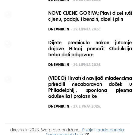
NOVE CIJENE GORIVA: Plavi dizel ruši
cijenu, padaju i benzin, dizel i plin
POSTED
DNEVNIK.IN
29. LIPNJA 2026.
Dijete preminulo nakon jutarnje
dojave Hitnoj pomoći: Obdukcija
treba dati odgovore
POSTED
DNEVNIK.IN
29. LIPNJA 2026.
(VIDEO) Hrvatski navijači mladencima
priredili nezaboravan doček u
Philadelphiji, spontana pjesma
oduševila i prolaznike
POSTED
DNEVNIK.IN
27. LIPNJA 2026.
dnevnik.in 2023. Sva prava pridržana.
Dizajn i izrada portala: