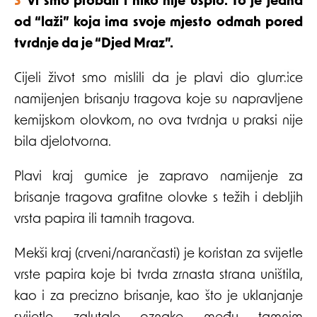
Svi smo probali i niko nije uspio. To je jedna
od “laži” koja ima svoje mjesto odmah pored
tvrdnje da je “Djed Mraz”.
Cijeli život smo mislili da je plavi dio glumice
namijenjen brisanju tragova koje su napravljene
kemijskom olovkom, no ova tvrdnja u praksi nije
bila djelotvorna.
Plavi kraj gumice je zapravo namijenje za
brisanje tragova grafitne olovke s težih i debljih
vrsta papira ili tamnih tragova.
Mekši kraj (crveni/narančasti) je koristan za svijetle
vrste papira koje bi tvrda zrnasta strana uništila,
kao i za precizno brisanje, kao što je uklanjanje