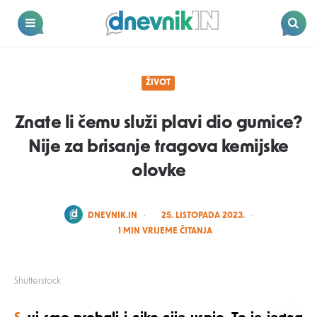
Dnevnik.in
Menu
Search
ŽIVOT
Znate li čemu služi plavi dio gumice?
Nije za brisanje tragova kemijske
olovke
POSTED
DNEVNIK.IN
25. LISTOPADA 2023.
BY
1
MIN VRIJEME ČITANJA
Shutterstock