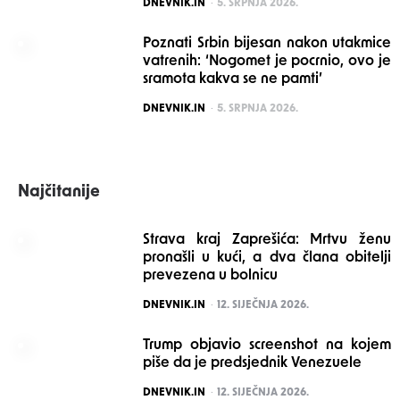
POSTED
DNEVNIK.IN
5. SRPNJA 2026.
Poznati Srbin bijesan nakon utakmice
vatrenih: ‘Nogomet je pocrnio, ovo je
sramota kakva se ne pamti’
POSTED
DNEVNIK.IN
5. SRPNJA 2026.
Najčitanije
Strava kraj Zaprešića: Mrtvu ženu
pronašli u kući, a dva člana obitelji
prevezena u bolnicu
POSTED
DNEVNIK.IN
12. SIJEČNJA 2026.
Trump objavio screenshot na kojem
piše da je predsjednik Venezuele
POSTED
DNEVNIK.IN
12. SIJEČNJA 2026.