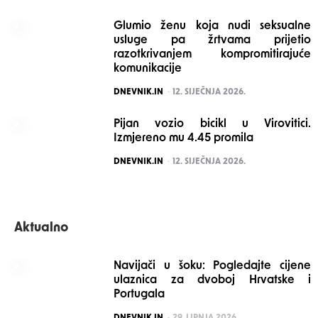
Glumio ženu koja nudi seksualne
usluge pa žrtvama prijetio
razotkrivanjem kompromitirajuće
komunikacije
POSTED
DNEVNIK.IN
12. SIJEČNJA 2026.
Pijan vozio bicikl u Virovitici.
Izmjereno mu 4.45 promila
POSTED
DNEVNIK.IN
12. SIJEČNJA 2026.
Aktualno
Navijači u šoku: Pogledajte cijene
ulaznica za dvoboj Hrvatske i
Portugala
POSTED
DNEVNIK.IN
29. LIPNJA 2026.