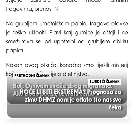
svijetle zalutale oznake među tamnim
tragovima, prenosi
N1
Na grubljem umetničkom papiru tragove olovke
je teško ukloniti. Plavi kraj gumice je oštriji i ne
smežurava se pri upotrebi na grubljem obliku
papira.
Nakon ovog otkrića, konačno smo riješili misterij
koji nas je mučio cijelo djetinjstvo.
PRETHODNI ČLANAK
SLJEDEĆI ČLANAK
Bulj: Osnivam straže zbog migranata.
HOĆE LI BITI EKSTREMA? Prognoza za
Ako budu pucali, uzvratit ćemo
zimu DHMZ nam je otkrio što nas sve
Post
čeka
navigation