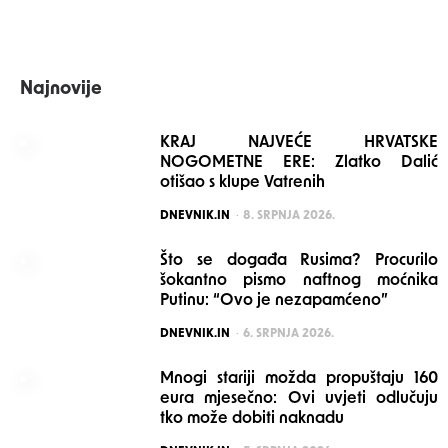
Najnovije
KRAJ NAJVEĆE HRVATSKE
NOGOMETNE ERE: Zlatko Dalić
otišao s klupe Vatrenih
POSTED
DNEVNIK.IN
8. SRPNJA 2026.
Što se događa Rusima? Procurilo
šokantno pismo naftnog moćnika
Putinu: “Ovo je nezapamćeno”
POSTED
DNEVNIK.IN
6. SRPNJA 2026.
Mnogi stariji možda propuštaju 160
eura mjesečno: Ovi uvjeti odlučuju
tko može dobiti naknadu