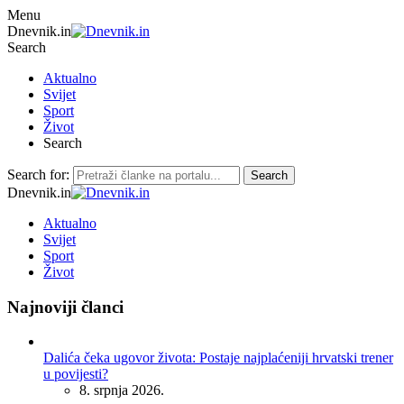
Menu
Dnevnik.in
Search
Aktualno
Svijet
Sport
Život
Search
Search for:
Search
Dnevnik.in
Aktualno
Svijet
Sport
Život
Najnoviji članci
Dalića čeka ugovor života: Postaje najplaćeniji hrvatski trener
u povijesti?
8. srpnja 2026.