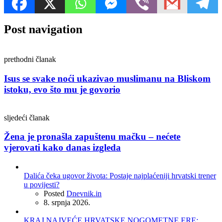
Post navigation
prethodni članak
Isus se svake noći ukazivao muslimanu na Bliskom
istoku, evo što mu je govorio
sljedeći članak
Žena je pronašla zapuštenu mačku – nećete
vjerovati kako danas izgleda
Dalića čeka ugovor života: Postaje najplaćeniji hrvatski trener
u povijesti?
Posted
Dnevnik.in
8. srpnja 2026.
KRAJ NAJVEĆE HRVATSKE NOGOMETNE ERE: