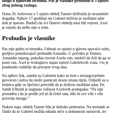
ulogu u njihovim životima. Pas je vlasnike probudio u 5 ujutro
zbog jednog razloga.
Dana 26. kolovoza u 5 ujutro obitelj Tanner doživjela je nezamisliv
događaj. Njihov 17-godišnji sin Gabriel doživio je moždani udar
dok je spavao. Budući da svi članovi obitelji nisu bili svjesni, Axel
je osjetio da nešto nije u redu.
Probudio je vlasnike
Pas nije gubio ni trenutka. Odmah se uputio u glavnu spavaću sobu,
gorljivo pokušavajući probuditi Amandu. U početku je Daines,
Amandin suprug, pokušao izvesti Axela van, misleći da želi da ga se
pusti van. Axel je tvrdoglavo stajao ispred Gabrielovih vrata. I to je
potaknulo roditelje da provjere svog sina.
Na njihov šok, zatekli su Gabriela kako se bori s nerazgovjetnim
govorom i jedva da može pomicati desnu stranu tijela. Odjurili su u
bolnicu gdje su liječnici potvrdili da je doživio moždani udar. Dr.
Sabih Effendi je naglasio važnost Axelovih postupaka: “Da nije
pronađen i da je prošlo još tri ili četiri sata, bilo bi sve više i više
povreda mozga.”
Nakon toga, obitelj Tanner bila je duboko potresena. Na trenutak se
činilo da se Gabriel možda nikada neće u potpunosti oporaviti, jer