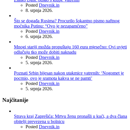
Posted
Dnevnik.in
8. srpnja 2026.
Što se događa Rusima? Procurilo šokantno pismo naftnog
moćnika Putinu: “Ovo je nezapamćeno”
Posted
Dnevnik.in
6. srpnja 2026.
Mnogi stariji možda propuštaju 160 eura mjesečno: Ovi uvjeti
odlučuju tko može dobiti naknadu
Posted
Dnevnik.in
5. srpnja 2026.
Poznati Srbin bijesan nakon utakmice vatrenih: ‘Nogomet je
pocrnio, ovo je sramota kakva se ne pamti’
Posted
Dnevnik.in
5. srpnja 2026.
Najčitanije
Strava kraj Zaprešića: Mrtvu ženu pronašli u kući, a dva člana
obitelji prevezena u bolnicu
Posted
Dnevnik.in