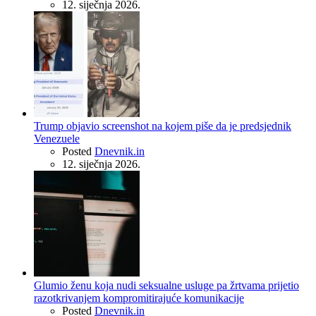
12. siječnja 2026.
Trump objavio screenshot na kojem piše da je predsjednik
Venezuele
Posted
Dnevnik.in
12. siječnja 2026.
Glumio ženu koja nudi seksualne usluge pa žrtvama prijetio
razotkrivanjem kompromitirajuće komunikacije
Posted
Dnevnik.in