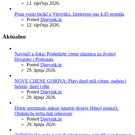
12. siječnja 2026.
Pijan vozio bicikl u Virovitici. Izmjereno mu 4.45 promila
Posted
Dnevnik.in
12. siječnja 2026.
Aktualno
Navijači u šoku: Pogledajte cijene ulaznica za dvoboj
Hrvatske i Portugala
Posted
Dnevnik.in
29. lipnja 2026.
NOVE CIJENE GORIVA: Plavi dizel ruši cijenu, padaju i
benzin, dizel i plin
Posted
Dnevnik.in
29. lipnja 2026.
Dijete preminulo nakon jutarnje dojave Hitnoj pomoći:
Obdukcija treba dati odgovore
Posted
Dnevnik.in
29. lipnja 2026.