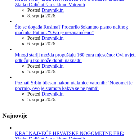
Zlatko Dalić otišao s klupe Vatrenih
Posted
Dnevnik.in
8. srpnja 2026.
Što se događa Rusima? Procurilo šokantno pismo naftnog
moćnika Putinu: “Ovo je nezapamćeno”
Posted
Dnevnik.in
6. srpnja 2026.
Mnogi stariji možda propuštaju 160 eura mjesečno: Ovi uvjeti
odlučuju tko može dobiti naknadu
Posted
Dnevnik.in
5. srpnja 2026.
Poznati Srbin bijesan nakon utakmice vatrenih: ‘Nogomet je
pocrnio, ovo je sramota kakva se ne pamti’
Posted
Dnevnik.in
5. srpnja 2026.
Najnovije
KRAJ NAJVEĆE HRVATSKE NOGOMETNE ERE:
Zlatko Dalić otišao s klupe Vatrenih