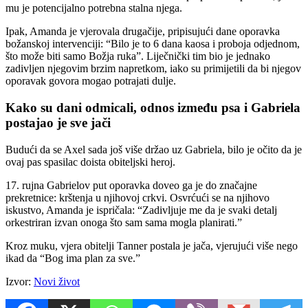
mu je potencijalno potrebna stalna njega.
Ipak, Amanda je vjerovala drugačije, pripisujući dane oporavka
božanskoj intervenciji: “Bilo je to 6 dana kaosa i proboja odjednom,
što može biti samo Božja ruka”. Liječnički tim bio je jednako
zadivljen njegovim brzim napretkom, iako su primijetili da bi njegov
oporavak govora mogao potrajati dulje.
Kako su dani odmicali, odnos između psa i Gabriela
postajao je sve jači
Budući da se Axel sada još više držao uz Gabriela, bilo je očito da je
ovaj pas spasilac doista obiteljski heroj.
17. rujna Gabrielov put oporavka doveo ga je do značajne
prekretnice: krštenja u njihovoj crkvi. Osvrćući se na njihovo
iskustvo, Amanda je ispričala: “Zadivljuje me da je svaki detalj
orkestriran izvan onoga što sam sama mogla planirati.”
Kroz muku, vjera obitelji Tanner postala je jača, vjerujući više nego
ikad da “Bog ima plan za sve.”
Izvor:
Novi život