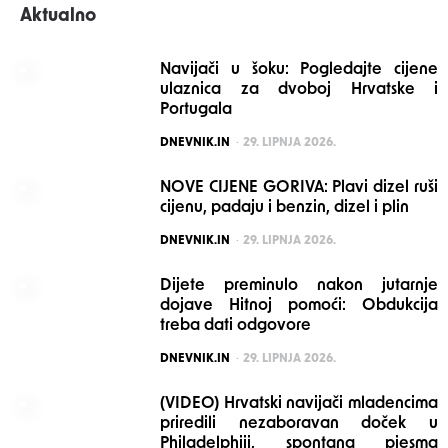
Aktualno
Navijači u šoku: Pogledajte cijene
ulaznica za dvoboj Hrvatske i
Portugala
POSTED
DNEVNIK.IN
29. LIPNJA 2026.
NOVE CIJENE GORIVA: Plavi dizel ruši
cijenu, padaju i benzin, dizel i plin
POSTED
DNEVNIK.IN
29. LIPNJA 2026.
Dijete preminulo nakon jutarnje
dojave Hitnoj pomoći: Obdukcija
treba dati odgovore
POSTED
DNEVNIK.IN
29. LIPNJA 2026.
(VIDEO) Hrvatski navijači mladencima
priredili nezaboravan doček u
Philadelphiji, spontana pjesma