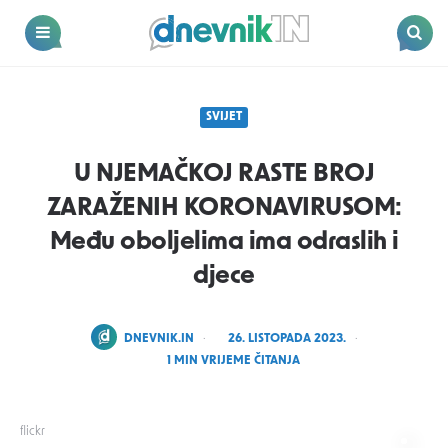
Dnevnik.in
Menu
Search
SVIJET
U NJEMAČKOJ RASTE BROJ
ZARAŽENIH KORONAVIRUSOM:
Među oboljelima ima odraslih i
djece
POSTED
DNEVNIK.IN
26. LISTOPADA 2023.
BY
1
MIN VRIJEME ČITANJA
flickr