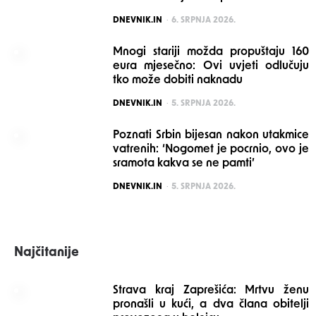
POSTED
DNEVNIK.IN
6. SRPNJA 2026.
Mnogi stariji možda propuštaju 160
eura mjesečno: Ovi uvjeti odlučuju
tko može dobiti naknadu
POSTED
DNEVNIK.IN
5. SRPNJA 2026.
Poznati Srbin bijesan nakon utakmice
vatrenih: ‘Nogomet je pocrnio, ovo je
sramota kakva se ne pamti’
POSTED
DNEVNIK.IN
5. SRPNJA 2026.
Najčitanije
Strava kraj Zaprešića: Mrtvu ženu
pronašli u kući, a dva člana obitelji