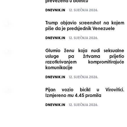
prevezena u bolnicu
POSTED
DNEVNIK.IN
12. SIJEČNJA 2026.
Trump objavio screenshot na kojem
piše da je predsjednik Venezuele
POSTED
DNEVNIK.IN
12. SIJEČNJA 2026.
Glumio ženu koja nudi seksualne
usluge pa žrtvama prijetio
razotkrivanjem kompromitirajuće
komunikacije
POSTED
DNEVNIK.IN
12. SIJEČNJA 2026.
Pijan vozio bicikl u Virovitici.
Izmjereno mu 4.45 promila
POSTED
DNEVNIK.IN
12. SIJEČNJA 2026.