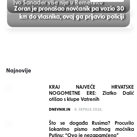
Ivo Sanader više nije u Remetincu
Zoran je pronašao novčanik pa vozio 30
Post
km do vlasnika, ovaj ga prijavio policiji
navigation
Najnovije
KRAJ NAJVEĆE HRVATSKE
NOGOMETNE ERE: Zlatko Dalić
otišao s klupe Vatrenih
POSTED
DNEVNIK.IN
8. SRPNJA 2026.
Što se događa Rusima? Procurilo
šokantno pismo naftnog moćnika
Putinu: “Ovo je nezapamćeno”