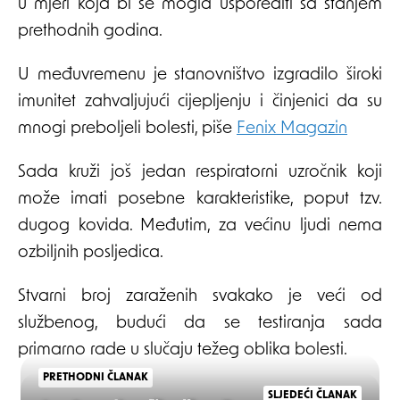
u mjeri koja bi se mogla usporediti sa stanjem
prethodnih godina.
U međuvremenu je stanovništvo izgradilo široki
imunitet zahvaljujući cijepljenju i činjenici da su
mnogi preboljeli bolesti, piše
Fenix Magazin
Sada kruži još jedan respiratorni uzročnik koji
može imati posebne karakteristike, poput tzv.
dugog kovida. Međutim, za većinu ljudi nema
ozbiljnih posljedica.
Stvarni broj zaraženih svakako je veći od
službenog, budući da se testiranja sada
primarno rade u slučaju težeg oblika bolesti.
PRETHODNI ČLANAK
SLJEDEĆI ČLANAK