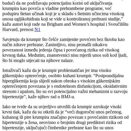
budući da ne podržavaju potencijalnu korist od uključivanja
krumpira kao povrća u vladine prehrambene programe, već
podupiru štetan učinak koji je u skladu s štetnim učincima visokog
unosa ugljikohidrata koji se vide u kontroliranoj prehrani studije,”
kažu autori koji rade na Brigham and Women’s hospital i Sveučilištu
Harvard, prenosi
N1
Savjetuju da krumpir što češće zamijenite povrćem bez škroba kao
način zdrave prehrane. Zanimljivo, nisu pronašli nikakvu
povezanost između jedenja čipsa i povećanog rizika od visokog
krvnog tlaka. Međutim, znanstvenici nisu mjerili unos soli kod ljudi,
što bi moglo utjecati na njihove nalaze.
Istraživači kažu da je krumpir problematičan jer ima visoko
glikemijsko opterećenje, osobito kuhani krumpir. “Postprandijalna
hiperglikemija koja slijedi nakon obroka s visokim glikemijskim
opterećenjem povezana je s endotelnom disfunkcijom, oksidativnim
stresom i upalom, što su svi potencijalno važni mehanizmi u razvoju
hipertenzije”, kaže njihov rad u BMJ-u.
Iako ne tvrde da su uvjerljivo utvrdili da krumpir uzrokuje visoki
krvni tlak, kažu da su otkrili da je “veći dugoročni unos pečenog,
kuhanog ili pire krumpira značajno povezan s povećanim rizikom od
hipertenzije u žena, neovisno o brojnim drugi prediktori rizika od
hipertenzije, uključujući čimbenike prehrane kao što su unos