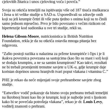
cjelovitih žitarica i unos cjelovitog voća i povrća.”
Svoja su otkrića temeljili na ispitivanju više od 187 tisuća muškaraca
i žena u tri velike studije u SAD-u. Uspoređivali su zdravlje onih
koji su jeli krumpir četiri ili više puta tjedno s onima koji su to činili
samo jednom mjesečno. Prvo je bilo povezano s većim rizikom od
hipertenzije kod sudionika u sve tri studije, rekli su.
Helena Gibson-Moore
, nutricionistica iz British Nutrition
Foundation, rekla je da su otkrića ostavila mnoga pitanja bez
odgovora.
“Zašto postoji razlika u nalazima za pržene krumpiriće i čips i je li
ikakva poveznica povezana sa sastojcima (kao što su mast i sol) koji
se dodaju krumpiru, a ne sa samim krumpirom? Kao takvi, rezultati
ne bi trebali promijeniti trenutne savjete u UK-u, gdje krumpir daje
koristan doprinos unosu hranjivih tvari poput vlakana i vitamina C.”
PHE je rekao da neće mijenjati svoje prehrambene savjete zbog
studije.
“Eatwellov vodič pokazuje da bismo svoju prehranu trebali temeljiti
na škrobnoj hrani kao što je krumpir, koji je najbolje jesti s ljuskom
kako bi se povećala potrošnja vlakana”, rekao je dr.
Louis
Levy
,
voditelj znanosti o prehrani.