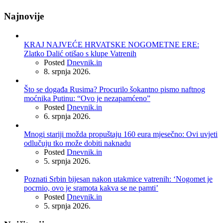
Najnovije
KRAJ NAJVEĆE HRVATSKE NOGOMETNE ERE:
Zlatko Dalić otišao s klupe Vatrenih
Posted
Dnevnik.in
8. srpnja 2026.
Što se događa Rusima? Procurilo šokantno pismo naftnog
moćnika Putinu: “Ovo je nezapamćeno”
Posted
Dnevnik.in
6. srpnja 2026.
Mnogi stariji možda propuštaju 160 eura mjesečno: Ovi uvjeti
odlučuju tko može dobiti naknadu
Posted
Dnevnik.in
5. srpnja 2026.
Poznati Srbin bijesan nakon utakmice vatrenih: ‘Nogomet je
pocrnio, ovo je sramota kakva se ne pamti’
Posted
Dnevnik.in
5. srpnja 2026.