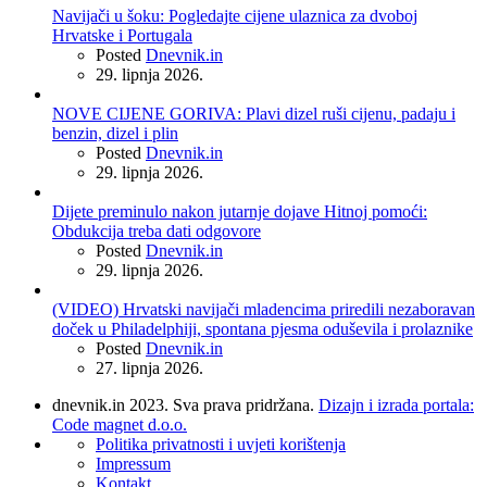
Navijači u šoku: Pogledajte cijene ulaznica za dvoboj
Hrvatske i Portugala
Posted
Dnevnik.in
29. lipnja 2026.
NOVE CIJENE GORIVA: Plavi dizel ruši cijenu, padaju i
benzin, dizel i plin
Posted
Dnevnik.in
29. lipnja 2026.
Dijete preminulo nakon jutarnje dojave Hitnoj pomoći:
Obdukcija treba dati odgovore
Posted
Dnevnik.in
29. lipnja 2026.
(VIDEO) Hrvatski navijači mladencima priredili nezaboravan
doček u Philadelphiji, spontana pjesma oduševila i prolaznike
Posted
Dnevnik.in
27. lipnja 2026.
dnevnik.in 2023. Sva prava pridržana.
Dizajn i izrada portala:
Code magnet d.o.o.
Politika privatnosti i uvjeti korištenja
Impressum
Kontakt