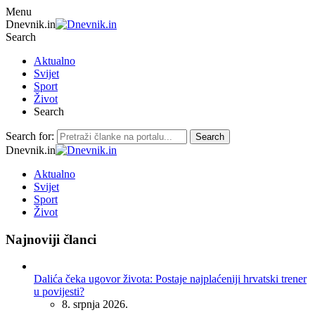
Menu
Dnevnik.in
Search
Aktualno
Svijet
Sport
Život
Search
Search for:
Search
Dnevnik.in
Aktualno
Svijet
Sport
Život
Najnoviji članci
Dalića čeka ugovor života: Postaje najplaćeniji hrvatski trener
u povijesti?
8. srpnja 2026.