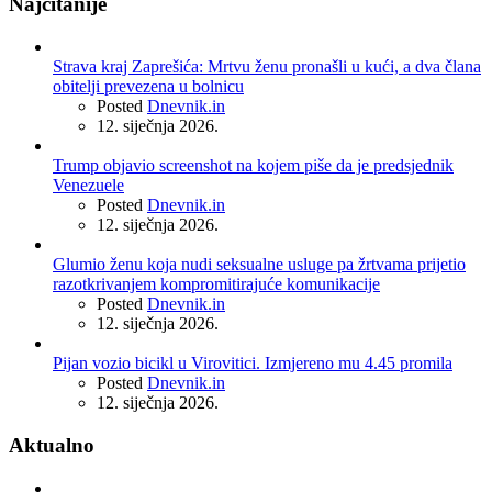
Najčitanije
Strava kraj Zaprešića: Mrtvu ženu pronašli u kući, a dva člana
obitelji prevezena u bolnicu
Posted
Dnevnik.in
12. siječnja 2026.
Trump objavio screenshot na kojem piše da je predsjednik
Venezuele
Posted
Dnevnik.in
12. siječnja 2026.
Glumio ženu koja nudi seksualne usluge pa žrtvama prijetio
razotkrivanjem kompromitirajuće komunikacije
Posted
Dnevnik.in
12. siječnja 2026.
Pijan vozio bicikl u Virovitici. Izmjereno mu 4.45 promila
Posted
Dnevnik.in
12. siječnja 2026.
Aktualno