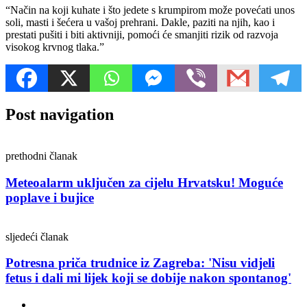
“Način na koji kuhate i što jedete s krumpirom može povećati unos
soli, masti i šećera u vašoj prehrani. Dakle, paziti na njih, kao i
prestati pušiti i biti aktivniji, pomoći će smanjiti rizik od razvoja
visokog krvnog tlaka.”
Post navigation
prethodni članak
Meteoalarm uključen za cijelu Hrvatsku! Moguće
poplave i bujice
sljedeći članak
Potresna priča trudnice iz Zagreba: 'Nisu vidjeli
fetus i dali mi lijek koji se dobije nakon spontanog'