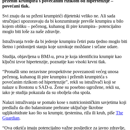
prženih krumpira s povećanim rizikom od hipertenzije –
povećani tlak.
Svi znaju da su prženi krumpirići dijetetski veliko ne. Ali sada
stručnjaci upozoravaju da bi konzumiranje previše krumpira u bilo
kojem obliku – pečenog, kuhanog ili pire krumpira– potencijalno
moglo biti loše za naše zdravlje.
Istraživanja tvrde da bi jedenje krumpira četiri puta tjedno moglo biti
štetno i pridonijeti stanju koje uzrokuje moždane i srčane udare.
Studija, objavljena u BMJ-u, prva je koja identificira krumpir kao
ključni izvor hipertenzije, poznatije kao visoki krvni tlak.
“Pronašli smo nezavisne prospektivne povezanosti većeg unosa
pečenog, kuhanog ili pire krumpira i prženih krumpirića s
povećanim rizikom od hipertenzije”, rekli su istraživači koji se
nalaze u Bostonu u SAD-u. Žene su posebno ugrožene, rekli su,
iako je studija pokazala da su oboljela oba spola.
Nalazi istraživanja se pomalo kose s nutricionističkim savjetima koji
predlažu da dio balansirane prehrane uključuje škrobne
ugljikohidrate kao što su krumpir, tjestenina, riža ili kruh, piše
The
Guardian
.
“Ova otkrića imaju potencijalno važne posljedice za javno zdravlje,