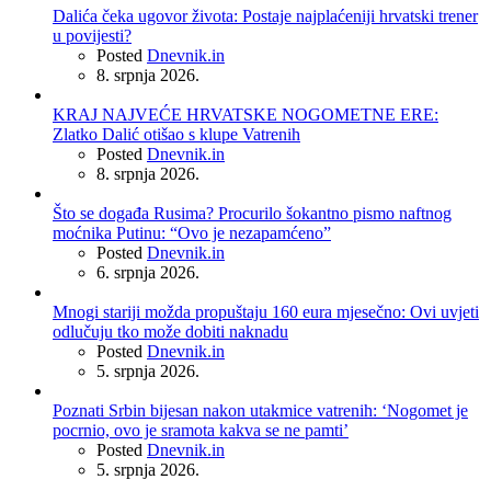
Dalića čeka ugovor života: Postaje najplaćeniji hrvatski trener
u povijesti?
Posted
Dnevnik.in
8. srpnja 2026.
KRAJ NAJVEĆE HRVATSKE NOGOMETNE ERE:
Zlatko Dalić otišao s klupe Vatrenih
Posted
Dnevnik.in
8. srpnja 2026.
Što se događa Rusima? Procurilo šokantno pismo naftnog
moćnika Putinu: “Ovo je nezapamćeno”
Posted
Dnevnik.in
6. srpnja 2026.
Mnogi stariji možda propuštaju 160 eura mjesečno: Ovi uvjeti
odlučuju tko može dobiti naknadu
Posted
Dnevnik.in
5. srpnja 2026.
Poznati Srbin bijesan nakon utakmice vatrenih: ‘Nogomet je
pocrnio, ovo je sramota kakva se ne pamti’
Posted
Dnevnik.in
5. srpnja 2026.