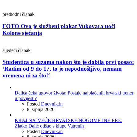
prethodni članak
FOTO Ovo je službeni plakat Vukovara uoči
Kolone sjećanja
sljedeći članak
Studentica u suzama nakon što je dobila prvi posao:
‘Radim od 9 do 17, to je nepodnošljivo, nemam
vremena ni za što!‘
Dalića čeka ugovor života: Postaje najplaćeniji hrvatski trener
u povijesti?
Posted
Dnevnik.in
8. srpnja 2026.
KRAJ NAJVEĆE HRVATSKE NOGOMETNE ERE:
Zlatko Dalić otišao s klupe Vatrenih
Posted
Dnevnik.in
8. srpnja 2026.