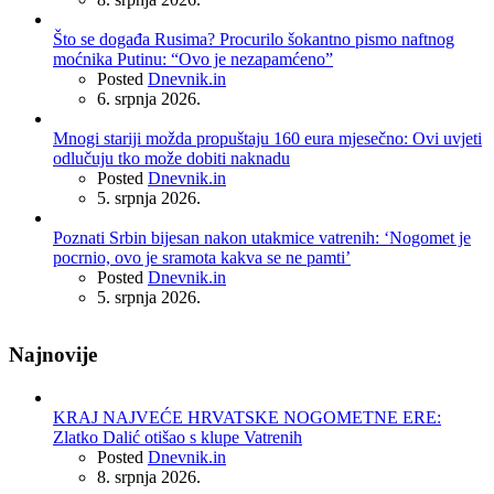
Što se događa Rusima? Procurilo šokantno pismo naftnog
moćnika Putinu: “Ovo je nezapamćeno”
Posted
Dnevnik.in
6. srpnja 2026.
Mnogi stariji možda propuštaju 160 eura mjesečno: Ovi uvjeti
odlučuju tko može dobiti naknadu
Posted
Dnevnik.in
5. srpnja 2026.
Poznati Srbin bijesan nakon utakmice vatrenih: ‘Nogomet je
pocrnio, ovo je sramota kakva se ne pamti’
Posted
Dnevnik.in
5. srpnja 2026.
Najnovije
KRAJ NAJVEĆE HRVATSKE NOGOMETNE ERE:
Zlatko Dalić otišao s klupe Vatrenih
Posted
Dnevnik.in
8. srpnja 2026.