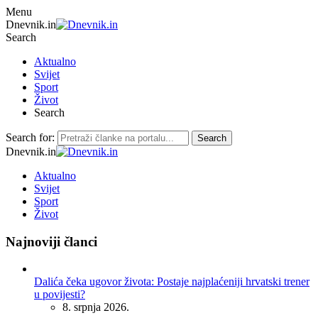
Menu
Dnevnik.in
Search
Aktualno
Svijet
Sport
Život
Search
Search for:
Search
Dnevnik.in
Aktualno
Svijet
Sport
Život
Najnoviji članci
Dalića čeka ugovor života: Postaje najplaćeniji hrvatski trener
u povijesti?
8. srpnja 2026.