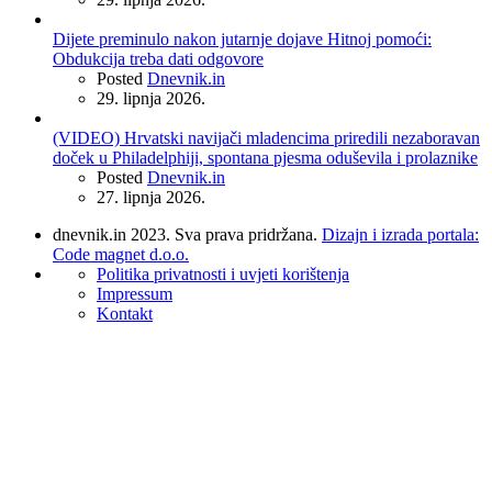
Dijete preminulo nakon jutarnje dojave Hitnoj pomoći:
Obdukcija treba dati odgovore
Posted
Dnevnik.in
29. lipnja 2026.
(VIDEO) Hrvatski navijači mladencima priredili nezaboravan
doček u Philadelphiji, spontana pjesma oduševila i prolaznike
Posted
Dnevnik.in
27. lipnja 2026.
dnevnik.in 2023. Sva prava pridržana.
Dizajn i izrada portala:
Code magnet d.o.o.
Politika privatnosti i uvjeti korištenja
Impressum
Kontakt