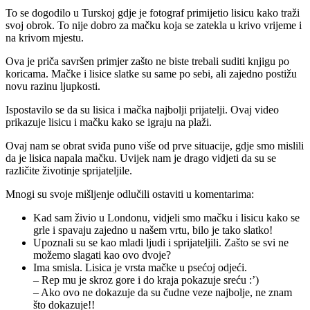
To se dogodilo u Turskoj gdje je fotograf primijetio lisicu kako traži
svoj obrok. To nije dobro za mačku koja se zatekla u krivo vrijeme i
na krivom mjestu.
Ova je priča savršen primjer zašto ne biste trebali suditi knjigu po
koricama. Mačke i lisice slatke su same po sebi, ali zajedno postižu
novu razinu ljupkosti.
Ispostavilo se da su lisica i mačka najbolji prijatelji. Ovaj video
prikazuje lisicu i mačku kako se igraju na plaži.
Ovaj nam se obrat sviđa puno više od prve situacije, gdje smo mislili
da je lisica napala mačku. Uvijek nam je drago vidjeti da su se
različite životinje sprijateljile.
Mnogi su svoje mišljenje odlučili ostaviti u komentarima:
Kad sam živio u Londonu, vidjeli smo mačku i lisicu kako se
grle i spavaju zajedno u našem vrtu, bilo je tako slatko!
Upoznali su se kao mladi ljudi i sprijateljili. Zašto se svi ne
možemo slagati kao ovo dvoje?
Ima smisla. Lisica je vrsta mačke u psećoj odjeći.
– Rep mu je skroz gore i do kraja pokazuje sreću :’)
– Ako ovo ne dokazuje da su čudne veze najbolje, ne znam
što dokazuje!!