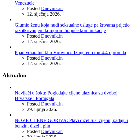
Venezuele
Posted
Dnevnik.in
12. siječnja 2026.
Glumio ženu koja nudi seksualne usluge pa žrtvama prijetio
razotkrivanjem kompromitirajuće komunikacije
Posted
Dnevnik.in
12. siječnja 2026.
Pijan vozio bicikl u Virovitici. Izmjereno mu 4.45 promila
Posted
Dnevnik.in
12. siječnja 2026.
Aktualno
Navijači u šoku: Pogledajte cijene ulaznica za dvoboj
Hrvatske i Portugala
Posted
Dnevnik.in
29. lipnja 2026.
NOVE CIJENE GORIVA: Plavi dizel ruši cijenu, padaju i
benzin, dizel i plin
Posted
Dnevnik.in
29. lipnja 2026.