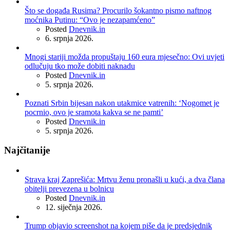
Što se događa Rusima? Procurilo šokantno pismo naftnog
moćnika Putinu: “Ovo je nezapamćeno”
Posted
Dnevnik.in
6. srpnja 2026.
Mnogi stariji možda propuštaju 160 eura mjesečno: Ovi uvjeti
odlučuju tko može dobiti naknadu
Posted
Dnevnik.in
5. srpnja 2026.
Poznati Srbin bijesan nakon utakmice vatrenih: ‘Nogomet je
pocrnio, ovo je sramota kakva se ne pamti’
Posted
Dnevnik.in
5. srpnja 2026.
Najčitanije
Strava kraj Zaprešića: Mrtvu ženu pronašli u kući, a dva člana
obitelji prevezena u bolnicu
Posted
Dnevnik.in
12. siječnja 2026.
Trump objavio screenshot na kojem piše da je predsjednik