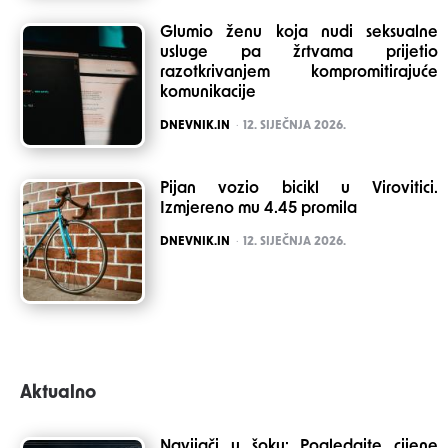
Glumio ženu koja nudi seksualne
usluge pa žrtvama prijetio
razotkrivanjem kompromitirajuće
komunikacije
POSTED
DNEVNIK.IN
12. SIJEČNJA 2026.
Pijan vozio bicikl u Virovitici.
Izmjereno mu 4.45 promila
POSTED
DNEVNIK.IN
12. SIJEČNJA 2026.
Aktualno
Navijači u šoku: Pogledajte cijene