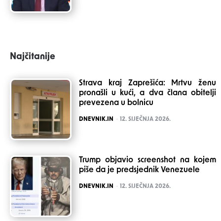
Najčitanije
Strava kraj Zaprešića: Mrtvu ženu
pronašli u kući, a dva člana obitelji
prevezena u bolnicu
POSTED
DNEVNIK.IN
12. SIJEČNJA 2026.
Trump objavio screenshot na kojem
piše da je predsjednik Venezuele
POSTED
DNEVNIK.IN
12. SIJEČNJA 2026.