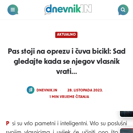
Dnevnik.in
Menu
Search
AKTUALNO
Pas stoji na oprezu i čuva bicikl: Sad
gledajte kada se njegov vlasnik
vrati…
POSTED
DNEVNIK.IN
28. LISTOPADA 2023.
BY
1
MIN VRIJEME ČITANJA
Psi su vrlo pametni i inteligentni. Vrlo su poslušni
svojim vlasnicima i uvijek će učiniti ono što im