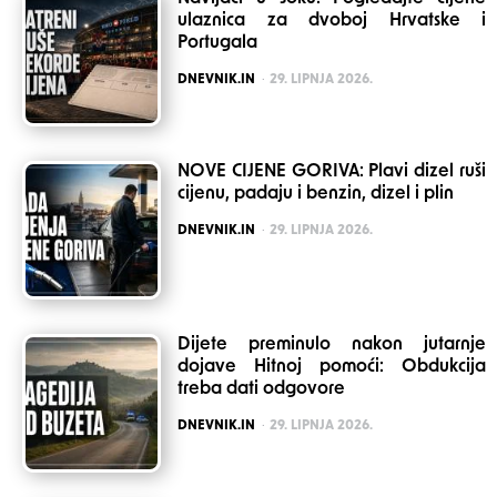
ulaznica za dvoboj Hrvatske i
Portugala
POSTED
DNEVNIK.IN
29. LIPNJA 2026.
NOVE CIJENE GORIVA: Plavi dizel ruši
cijenu, padaju i benzin, dizel i plin
POSTED
DNEVNIK.IN
29. LIPNJA 2026.
Dijete preminulo nakon jutarnje
dojave Hitnoj pomoći: Obdukcija
treba dati odgovore
POSTED
DNEVNIK.IN
29. LIPNJA 2026.