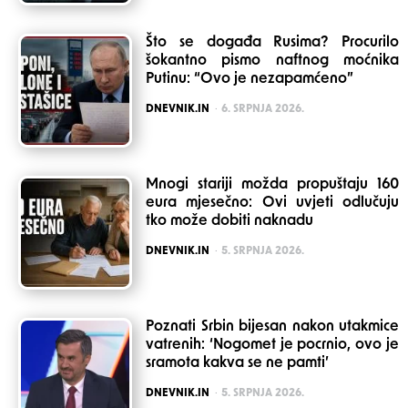
Što se događa Rusima? Procurilo
šokantno pismo naftnog moćnika
Putinu: “Ovo je nezapamćeno”
POSTED
DNEVNIK.IN
6. SRPNJA 2026.
Mnogi stariji možda propuštaju 160
eura mjesečno: Ovi uvjeti odlučuju
tko može dobiti naknadu
POSTED
DNEVNIK.IN
5. SRPNJA 2026.
Poznati Srbin bijesan nakon utakmice
vatrenih: ‘Nogomet je pocrnio, ovo je
sramota kakva se ne pamti’
POSTED
DNEVNIK.IN
5. SRPNJA 2026.