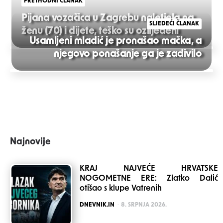
PRETHODNI ČLANAK
Pijana vozačica u Zagrebu naletjela na
SLJEDEĆI ČLANAK
ženu (70) i dijete, teško su ozlijeđeni
Usamljeni mladić je pronašao mačka, a
Post
njegovo ponašanje ga je zadivilo
navigation
Najnovije
KRAJ NAJVEĆE HRVATSKE
NOGOMETNE ERE: Zlatko Dalić
otišao s klupe Vatrenih
POSTED
DNEVNIK.IN
8. SRPNJA 2026.