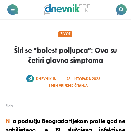
Dnevnik.in
Menu
Search
ŽIVOT
Širi se “bolest poljupca”: Ovo su
četiri glavna simptoma
POSTED
DNEVNIK.IN
28. LISTOPADA 2023.
BY
1
MIN VRIJEME ČITANJA
flickr
Na području Beograda tijekom prošle godine
zabilježeno je 19 slučajeva infektivne