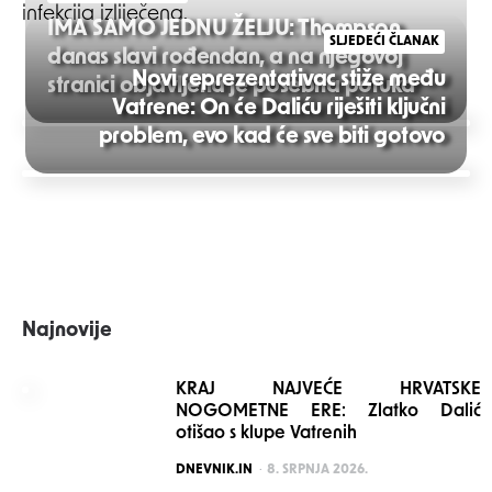
infekcija izliječena.
IMA SAMO JEDNU ŽELJU: Thompson
SLJEDEĆI ČLANAK
danas slavi rođendan, a na njegovoj
Novi reprezentativac stiže među
stranici objavljena je posebna poruka
Vatrene: On će Daliću riješiti ključni
Post
problem, evo kad će sve biti gotovo
navigation
Najnovije
KRAJ NAJVEĆE HRVATSKE
NOGOMETNE ERE: Zlatko Dalić
otišao s klupe Vatrenih
POSTED
DNEVNIK.IN
8. SRPNJA 2026.