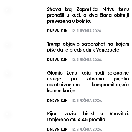
Strava kraj Zaprešića: Mrtvu ženu
pronašli u kući, a dva člana obitelji
prevezena u bolnicu
POSTED
DNEVNIK.IN
12. SIJEČNJA 2026.
Trump objavio screenshot na kojem
piše da je predsjednik Venezuele
POSTED
DNEVNIK.IN
12. SIJEČNJA 2026.
Glumio ženu koja nudi seksualne
usluge pa žrtvama prijetio
razotkrivanjem kompromitirajuće
komunikacije
POSTED
DNEVNIK.IN
12. SIJEČNJA 2026.
Pijan vozio bicikl u Virovitici.
Izmjereno mu 4.45 promila
POSTED
DNEVNIK.IN
12. SIJEČNJA 2026.