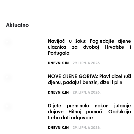
Aktualno
Navijači u šoku: Pogledajte cijene
ulaznica za dvoboj Hrvatske i
Portugala
POSTED
DNEVNIK.IN
29. LIPNJA 2026.
NOVE CIJENE GORIVA: Plavi dizel ruši
cijenu, padaju i benzin, dizel i plin
POSTED
DNEVNIK.IN
29. LIPNJA 2026.
Dijete preminulo nakon jutarnje
dojave Hitnoj pomoći: Obdukcija
treba dati odgovore
POSTED
DNEVNIK.IN
29. LIPNJA 2026.