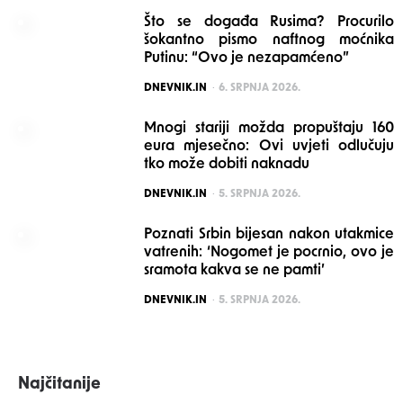
Što se događa Rusima? Procurilo
šokantno pismo naftnog moćnika
Putinu: “Ovo je nezapamćeno”
POSTED
DNEVNIK.IN
6. SRPNJA 2026.
Mnogi stariji možda propuštaju 160
eura mjesečno: Ovi uvjeti odlučuju
tko može dobiti naknadu
POSTED
DNEVNIK.IN
5. SRPNJA 2026.
Poznati Srbin bijesan nakon utakmice
vatrenih: ‘Nogomet je pocrnio, ovo je
sramota kakva se ne pamti’
POSTED
DNEVNIK.IN
5. SRPNJA 2026.
Najčitanije