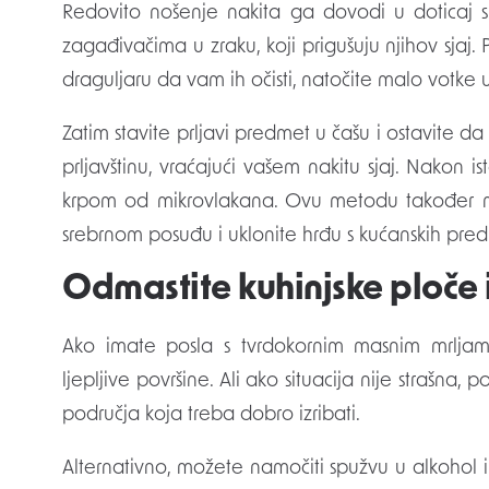
Redovito nošenje nakita ga dovodi u doticaj s
zagađivačima u zraku, koji prigušuju njihov sjaj.
draguljaru da vam ih očisti, natočite malo votke u
Zatim stavite prljavi predmet u čašu i ostavite da
prljavštinu, vraćajući vašem nakitu sjaj. Nakon
krpom od mikrovlakana. Ovu metodu također mo
srebrnom posuđu i uklonite hrđu s kućanskih pre
Odmastite kuhinjske ploče 
Ako imate posla s tvrdokornim masnim mrljama
ljepljive površine. Ali ako situacija nije strašna,
područja koja treba dobro izribati.
Alternativno, možete namočiti spužvu u alkohol i 