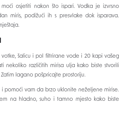
moći osjetiti nakon što ispari. Vodka je izvrsno
dan miris, podižući ih s presvlake dok isparava.
ještaja.
a
 votke, šalicu i pol filtrirane vode i 20 kapi vašeg
nekoliko različitih mirisa ulja kako biste stvorili
Zatim lagano pošpricajte prostoriju.
je i pomoći vam da brzo uklonite neželjene mirise.
vačem na hladno, suho i tamno mjesto kako biste