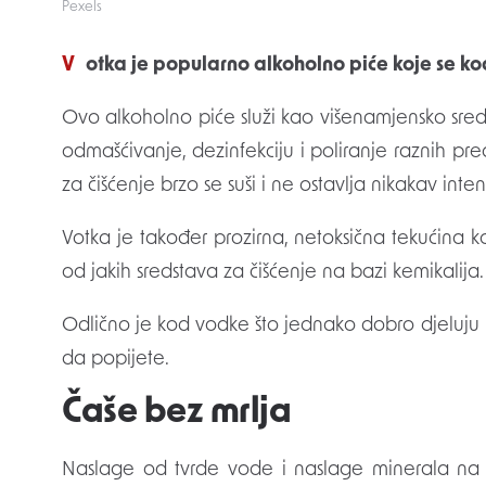
Pexels
Votka je popularno alkoholno piće koje se kod
Ovo alkoholno piće služi kao višenamjensko sredstv
odmašćivanje, dezinfekciju i poliranje raznih pr
za čišćenje brzo se suši i ne ostavlja nikakav inte
Votka je također prozirna, netoksična tekućina ko
od jakih sredstava za čišćenje na bazi kemikalija.
Odlično je kod vodke što jednako dobro djeluju 
da popijete.
Čaše bez mrlja
Naslage od tvrde vode i naslage minerala n