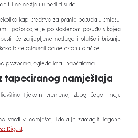
iti i ne nestjau u perilici suđa.
nekoliko kapi sredstva za pranje posuđa u smjesu.
em i pošpricajte je po staklenom posuđu s kojeg
pustit će zalijepljene naslage i olakšati brisanje
kako biste osigurali da ne ostanu dlačice.
a na prozorima, ogledalima i naočalama.
iz tapeciranog namještaja
prljavštinu tijekom vremena, zbog čega imaju
a smrdljivi namještaj. Ideja je zamagliti lagano
se Digest
.