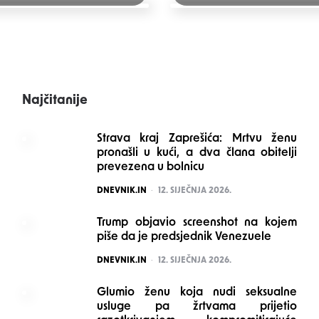
Najčitanije
Strava kraj Zaprešića: Mrtvu ženu
pronašli u kući, a dva člana obitelji
prevezena u bolnicu
POSTED
DNEVNIK.IN
12. SIJEČNJA 2026.
Trump objavio screenshot na kojem
piše da je predsjednik Venezuele
POSTED
DNEVNIK.IN
12. SIJEČNJA 2026.
Glumio ženu koja nudi seksualne
usluge pa žrtvama prijetio