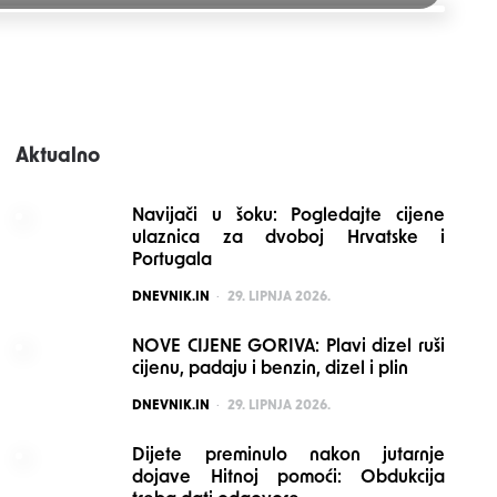
Aktualno
Navijači u šoku: Pogledajte cijene
ulaznica za dvoboj Hrvatske i
Portugala
POSTED
DNEVNIK.IN
29. LIPNJA 2026.
NOVE CIJENE GORIVA: Plavi dizel ruši
cijenu, padaju i benzin, dizel i plin
POSTED
DNEVNIK.IN
29. LIPNJA 2026.
Dijete preminulo nakon jutarnje
dojave Hitnoj pomoći: Obdukcija