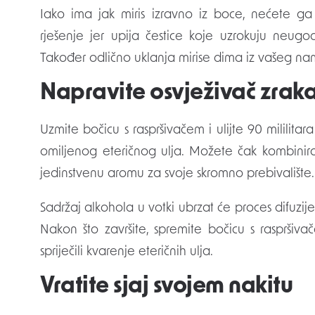
Iako ima jak miris izravno iz boce, nećete ga 
rješenje jer upija čestice koje uzrokuju neugo
Također odlično uklanja mirise dima iz vašeg nam
Napravite osvježivač zrak
Uzmite bočicu s raspršivačem i ulijte 90 mililitara
omiljenog eteričnog ulja. Možete čak kombinirati 
jedinstvenu aromu za svoje skromno prebivalište. 
Sadržaj alkohola u votki ubrzat će proces difuzi
Nakon što završite, spremite bočicu s rasprši
spriječili kvarenje eteričnih ulja.
Vratite sjaj svojem nakitu