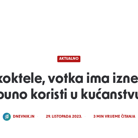
AKTUALNO
koktele, votka ima izn
puno koristi u kućanstv
POSTED
DNEVNIK.IN
29. LISTOPADA 2023.
3
MIN VRIJEME ČITANJA
BY