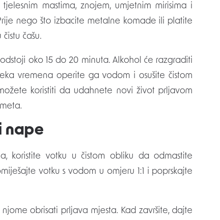
 tjelesnim mastima, znojem, umjetnim mirisima i
 Prije nego što izbacite metalne komade ili platite
 čistu čašu.
 odstoji oko 15 do 20 minuta. Alkohol će razgraditi
 isteka vremena operite ga vodom i osušite čistom
žete koristiti da udahnete novi život prljavom
dmeta.
i nape
, koristite votku u čistom obliku da odmastite
 pomiješajte votku s vodom u omjeru 1:1 i poprskajte
njome obrisati prljava mjesta. Kad završite, dajte