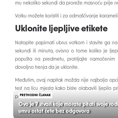
mu nekoliko sekundi da proreže masnoću prije ne
Votku možete koristiti i za odmašćivanje karameli
Uklonite ljepljive etikete
Natopite papirnati ubrus votkom i stavite ga na 
sekundi ili minuta, ovisno o tome koliko je lje
popušta na predmetu, protrljajte namočenim pa
dovoljno trenja da je uklonite.
Međutim, ovaj napitak možda nije najbolja opcij
test na licu mjesta kako biste olabavili ljepilo 
PRETHODNI ČLANAK
predmetu.
Ovo je 7 stvari koje morate pitati svoje rodit
umru ostat ćete bez odgovora