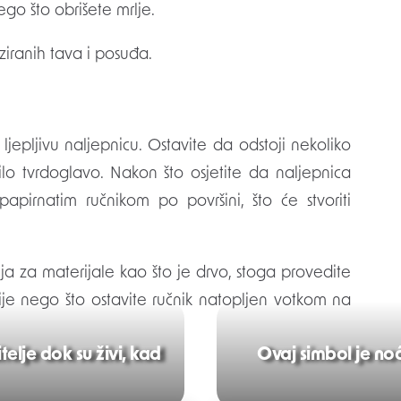
go što obrišete mrlje.
ziranih tava i posuđa.
ljepljivu naljepnicu. Ostavite da odstoji nekoliko
pilo tvrdoglavo. Nakon što osjetite da naljepnica
pirnatim ručnikom po površini, što će stvoriti
a za materijale kao što je drvo, stoga provedite
prije nego što ostavite ručnik natopljen votkom na
elje dok su živi, ​​kad
Ovaj simbol je no