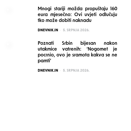
Mnogi stariji možda propuštaju 160
eura mjesečno: Ovi uvjeti odlučuju
tko može dobiti naknadu
POSTED
DNEVNIK.IN
5. SRPNJA 2026.
Poznati Srbin bijesan nakon
utakmice vatrenih: ‘Nogomet je
pocrnio, ovo je sramota kakva se ne
pamti’
POSTED
DNEVNIK.IN
5. SRPNJA 2026.