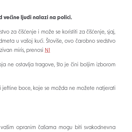
 većine ljudi nalazi na polici.
o za čišćenje i može se koristiti za čišćenje, sjaj,
edmeta u vašoj kući. Štoviše, ovo čarobno sredstvo
nzivan miris, prenosi
N1
ja ne ostavlja tragove, što je čini boljim izborom
i jeftine boce, koje se možda ne možete natjerati
a vašim opranim čašama mogu biti svakodnevna