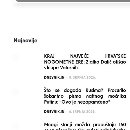
Post
navigation
Najnovije
KRAJ NAJVEĆE HRVATSKE
NOGOMETNE ERE: Zlatko Dalić otišao
s klupe Vatrenih
POSTED
DNEVNIK.IN
8. SRPNJA 2026.
Što se događa Rusima? Procurilo
šokantno pismo naftnog moćnika
Putinu: “Ovo je nezapamćeno”
POSTED
DNEVNIK.IN
6. SRPNJA 2026.
Mnogi stariji možda propuštaju 160