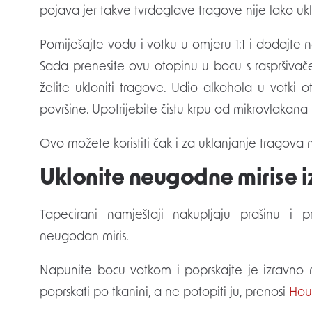
pojava jer takve tvrdoglave tragove nije lako uklon
Pomiješajte vodu i votku u omjeru 1:1 i dodajte 
Sada prenesite ovu otopinu u bocu s raspršivač
želite ukloniti tragove. Udio alkohola u votki ot
površine. Upotrijebite čistu krpu od mikrovlakana 
Ovo možete koristiti čak i za uklanjanje tragov
Uklonite neugodne mirise 
Tapecirani namještaji nakupljaju prašinu i 
neugodan miris.
Napunite bocu votkom i poprskajte je izravno n
poprskati po tkanini, a ne potopiti ju, prenosi
Hou