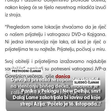
Policija i državno odvjetništvo provode očevid,
nakon kojeg će se tijelo nesretnog mladića izvući
iz stroja.
“Pregledom same lokacije shvaćamo da je riječ
o našem prijatelju i vatrogascu DVD-a Kajgana.
Ni jedna intervencija nije laka, ali kad je riječ o
prijateljima te su najteže. Prijatelju, počivaj u miru.
Svoj obitelji i prijateljima izražavamo najdublje
saučešće”, napisali su potreseni vatrogasci JVP-a
PRETHODNI ČLANAK
Garešnica večeras., piše
danica
Djevojka priredila nezapamćen skandal
SLJEDEĆI ČLANAK
na vjenčanju bivšeg dečka, mladence je
Panika u Pekingu i New Delhiju, smrt
zalila mješavinom izmeta i ulja
Dalaj Lame zakotrljala bi lavinu od koje
Post
strepi Azija: ‘Počelo je 16. listopada...‘
navigation