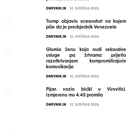
POSTED
DNEVNIK.IN
12. SIJEČNJA 2026.
Trump objavio screenshot na kojem
piše da je predsjednik Venezuele
POSTED
DNEVNIK.IN
12. SIJEČNJA 2026.
Glumio ženu koja nudi seksualne
usluge pa žrtvama prijetio
razotkrivanjem kompromitirajuće
komunikacije
POSTED
DNEVNIK.IN
12. SIJEČNJA 2026.
Pijan vozio bicikl u Virovitici.
Izmjereno mu 4.45 promila
POSTED
DNEVNIK.IN
12. SIJEČNJA 2026.