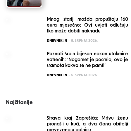
Mnogi stariji možda propuštaju 160
eura mjesečno: Ovi uvjeti odlučuju
tko može dobiti naknadu
POSTED
DNEVNIK.IN
5. SRPNJA 2026.
Poznati Srbin bijesan nakon utakmice
vatrenih: ‘Nogomet je pocrnio, ovo je
sramota kakva se ne pamti’
POSTED
DNEVNIK.IN
5. SRPNJA 2026.
Najčitanije
Strava kraj Zaprešića: Mrtvu ženu
pronašli u kući, a dva člana obitelji
prevezena u bolnicu