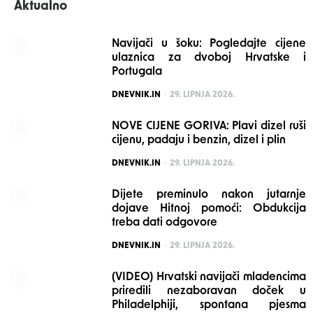
Aktualno
Navijači u šoku: Pogledajte cijene
ulaznica za dvoboj Hrvatske i
Portugala
POSTED
DNEVNIK.IN
29. LIPNJA 2026.
NOVE CIJENE GORIVA: Plavi dizel ruši
cijenu, padaju i benzin, dizel i plin
POSTED
DNEVNIK.IN
29. LIPNJA 2026.
Dijete preminulo nakon jutarnje
dojave Hitnoj pomoći: Obdukcija
treba dati odgovore
POSTED
DNEVNIK.IN
29. LIPNJA 2026.
(VIDEO) Hrvatski navijači mladencima
priredili nezaboravan doček u
Philadelphiji, spontana pjesma