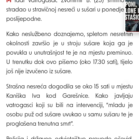
Mladi vatrogasac Zvonimir B. (25) smrtno je
stradao u stravičnoj nesreći u sušari u ponedjeljak
poslijepodne.
Kako neslužbeno doznajemo, spletom nesretnih
okolnosti završio je u stroju sušare koja ga je
povukla u unutrašnjost te je na mjestu preminuo.
U trenutku dok ovo pišemo (oko 17.30 sati), tijelo
još nije izvučeno iz sušare.
Strašna nesreća dogodila se oko 15 sati u mjestu
Kaniška Iva kod Garešnice. Kako javljaju
vatrogasci koji su bili na intervenciji, “mladu je
osobu puž od sušare uvukao u samu sušaru te je
proglašena trenutna smrt”.