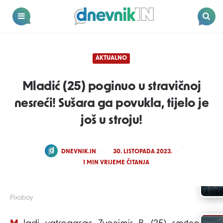
Dnevnik.in
Menu
Search
AKTUALNO
Mladić (25) poginuo u stravičnoj
nesreći! Sušara ga povukla, tijelo je
još u stroju!
POSTED
DNEVNIK.IN
30. LISTOPADA 2023.
BY
1
MIN VRIJEME ČITANJA
Pixabay