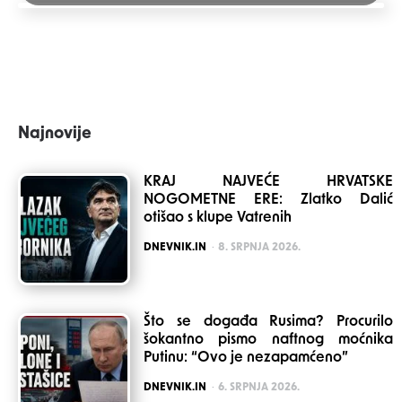
Najnovije
KRAJ NAJVEĆE HRVATSKE
NOGOMETNE ERE: Zlatko Dalić
otišao s klupe Vatrenih
POSTED
DNEVNIK.IN
8. SRPNJA 2026.
Što se događa Rusima? Procurilo
šokantno pismo naftnog moćnika
Putinu: “Ovo je nezapamćeno”
POSTED
DNEVNIK.IN
6. SRPNJA 2026.