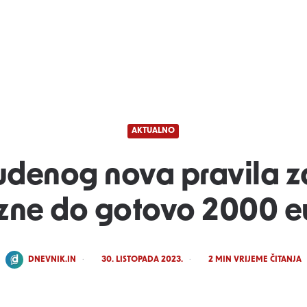
AKTUALNO
tudenog nova pravila z
zne do gotovo 2000 e
POSTED
DNEVNIK.IN
30. LISTOPADA 2023.
2
MIN VRIJEME ČITANJA
BY