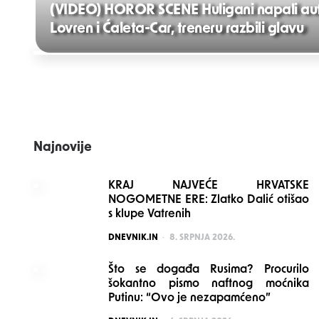
(VIDEO) HOROR SCENE Huligani napali auto
Lovren i Ćaleta-Car, treneru razbili glavu
Post
navigation
Najnovije
KRAJ NAJVEĆE HRVATSKE
NOGOMETNE ERE: Zlatko Dalić otišao
s klupe Vatrenih
POSTED
DNEVNIK.IN
8. SRPNJA 2026.
Što se događa Rusima? Procurilo
šokantno pismo naftnog moćnika
Putinu: “Ovo je nezapamćeno”