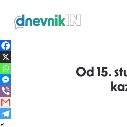
Dnevnik.in
Od 15. s
ka