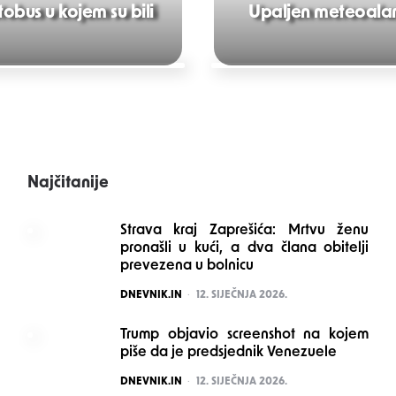
bus u kojem su bili
Upaljen meteoalar
Najčitanije
Strava kraj Zaprešića: Mrtvu ženu
pronašli u kući, a dva člana obitelji
prevezena u bolnicu
POSTED
DNEVNIK.IN
12. SIJEČNJA 2026.
Trump objavio screenshot na kojem
piše da je predsjednik Venezuele
POSTED
DNEVNIK.IN
12. SIJEČNJA 2026.