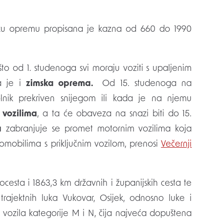
o od 1. studenoga svi moraju voziti s upaljenim
 je i
zimska oprema.
Od 15. studenoga na
lnik prekriven snijegom ili kada je na njemu
vozilima
, a ta će obaveza na snazi biti do 15.
a
zabranjuje se promet motornim vozilima koja
mobilima s priključnim vozilom, prenosi
Večernji
ocesta i 1863,3 km državnih i županijskih cesta te
trajektnih luka Vukovar, Osijek, odnosno luke i
 vozila kategorije M i N, čija najveća dopuštena