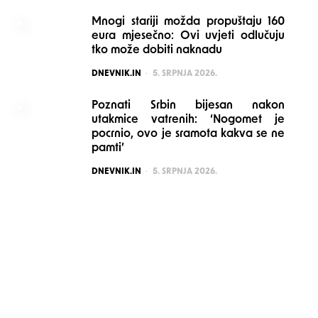
Mnogi stariji možda propuštaju 160
eura mjesečno: Ovi uvjeti odlučuju
tko može dobiti naknadu
POSTED
DNEVNIK.IN
5. SRPNJA 2026.
Poznati Srbin bijesan nakon
utakmice vatrenih: ‘Nogomet je
pocrnio, ovo je sramota kakva se ne
pamti’
POSTED
DNEVNIK.IN
5. SRPNJA 2026.