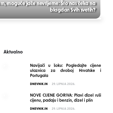
m, moguće jače nevrijeme: Što nas čeka na
blagdan Svih svetih?
Aktualno
Navijači u šoku: Pogledajte cijene
ulaznica za dvoboj Hrvatske i
Portugala
POSTED
DNEVNIK.IN
29. LIPNJA 2026.
NOVE CIJENE GORIVA: Plavi dizel ruši
cijenu, padaju i benzin, dizel i plin
POSTED
DNEVNIK.IN
29. LIPNJA 2026.