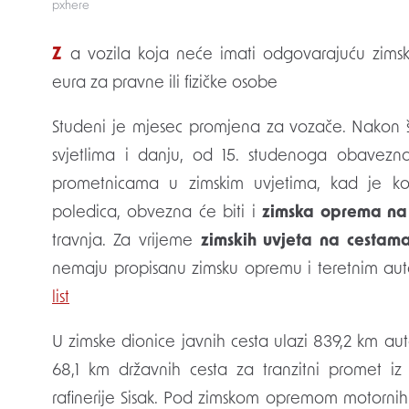
pxhere
Za vozila koja neće imati odgovarajuću zimsku opremu propisana je kazna od 660 do 1990
eura za pravne ili fizičke osobe
Studeni je mjesec promjena za vozače. Nakon št
svjetlima i danju, od 15. studenoga obavezna
prometnicama u zimskim uvjetima, kad je ko
poledica, obvezna će biti i
zimska oprema na 
travnja. Za vrijeme
zimskih uvjeta na cestam
nemaju propisanu zimsku opremu i teretnim auto
list
U zimske dionice javnih cesta ulazi 839,2 km aut
68,1 km državnih cesta za tranzitni promet iz 
rafinerije Sisak. Pod zimskom opremom motornih