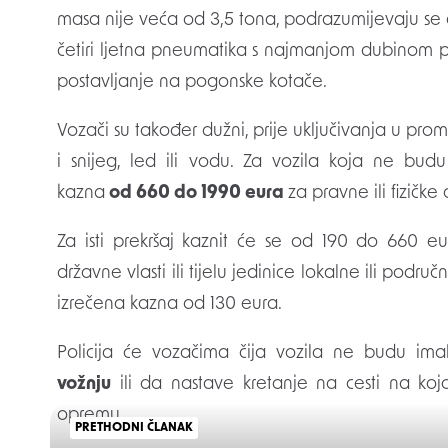
masa nije veća od 3,5 tona, podrazumijevaju se č
četiri ljetna pneumatika s najmanjom dubinom p
postavljanje na pogonske kotače.
Vozači su također dužni, prije uključivanja u prom
i snijeg, led ili vodu. Za vozila koja ne bu
kazna
od 660 do 1990 eura
za pravne ili fizičke
Za isti prekršaj kaznit će se od 190 do 660 e
državne vlasti ili tijelu jedinice lokalne ili pod
izrečena kazna od 130 eura.
Policija će vozačima čija vozila ne budu i
vožnju
ili da nastave kretanje na cesti na koj
opremu.
PRETHODNI ČLANAK