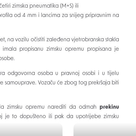
etiri zimska pneumatika (M+S) ili
rofila od 4 mm i lancima za snijeg pripravnim na
et, na vozilu očistiti zaleđena vjetrobranska stakla
du imala propisanu zimsku opremu propisana je
 osobe.
ura odgovorna osoba u pravnoj osobi i u tijelu
ručne samouprave. Vozaču će zbog tog prekršaja biti
mala zimsku opremu narediti da odmah
prekinu
oj je to dopušteno ili pak da upotrijebe zimsku