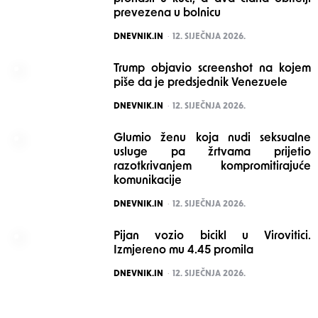
prevezena u bolnicu
POSTED
DNEVNIK.IN
12. SIJEČNJA 2026.
Trump objavio screenshot na kojem
piše da je predsjednik Venezuele
POSTED
DNEVNIK.IN
12. SIJEČNJA 2026.
Glumio ženu koja nudi seksualne
usluge pa žrtvama prijetio
razotkrivanjem kompromitirajuće
komunikacije
POSTED
DNEVNIK.IN
12. SIJEČNJA 2026.
Pijan vozio bicikl u Virovitici.
Izmjereno mu 4.45 promila
POSTED
DNEVNIK.IN
12. SIJEČNJA 2026.