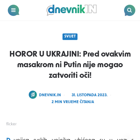
Dnevnik.in
Menu
Search
SVIJET
HOROR U UKRAJINI: Pred ovakvim
masakrom ni Putin nije mogao
zatvoriti oči!
POSTED
DNEVNIK.IN
31. LISTOPADA 2023.
BY
2
MIN VRIJEME ČITANJA
flicker