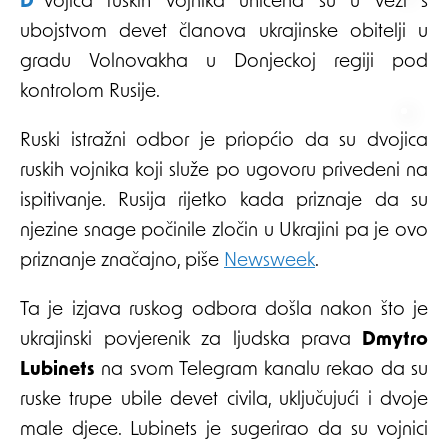
Dvojica ruskih vojnika uhićena su u vezi s
ubojstvom devet članova ukrajinske obitelji u
gradu Volnovakha u Donjeckoj regiji pod
kontrolom Rusije.
Ruski istražni odbor je priopćio da su dvojica
ruskih vojnika koji služe po ugovoru privedeni na
ispitivanje. Rusija rijetko kada priznaje da su
njezine snage počinile zločin u Ukrajini pa je ovo
priznanje značajno, piše
Newsweek
.
Ta je izjava ruskog odbora došla nakon što je
ukrajinski povjerenik za ljudska prava
Dmytro
Lubinets
na svom Telegram kanalu rekao da su
ruske trupe ubile devet civila, uključujući i dvoje
male djece. Lubinets je sugerirao da su vojnici