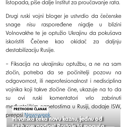
listopada, piše dalje Institut za proučavanje rata.
Drugi ruski vojni bloger je ustvrdio da čečenske
snage nisu raspoređene nigdje u blizini
Volnovakhe te je optužio Ukrajinu da pokušava
iskoristiti Čečene kao okidač za daljnju
destabilizaciju Rusije.
– Fiksacija na ukrajinsku optužbu, a ne na sam
zločin, potreba da se počinitelji pozovu na
odgovornost, ili neprofesionalnost i nedisciplina
vojnika koji takve zločine čine, ukazuje na to da
su ovi ruski komentatori vrlo zabrinuti
međuetničkim napetostima u Rusiji, dodaje ISW,
PRETHODNI ČLANAK
prenosi
Newsweek
.
Hrvatska čeka novu kaznu, jednu od
težih ove godine! Postoje tri moguća