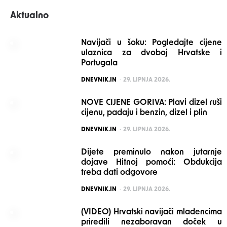
Aktualno
Navijači u šoku: Pogledajte cijene
ulaznica za dvoboj Hrvatske i
Portugala
POSTED
DNEVNIK.IN
29. LIPNJA 2026.
NOVE CIJENE GORIVA: Plavi dizel ruši
cijenu, padaju i benzin, dizel i plin
POSTED
DNEVNIK.IN
29. LIPNJA 2026.
Dijete preminulo nakon jutarnje
dojave Hitnoj pomoći: Obdukcija
treba dati odgovore
POSTED
DNEVNIK.IN
29. LIPNJA 2026.
(VIDEO) Hrvatski navijači mladencima
priredili nezaboravan doček u