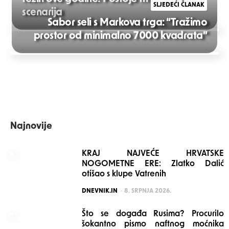
SLJEDEĆI ČLANAK
scenarija
Sabor seli s Markova trga: “Tražimo
Post
prostor od minimalno 7000 kvadrata”
navigation
Najnovije
KRAJ NAJVEĆE HRVATSKE
NOGOMETNE ERE: Zlatko Dalić
otišao s klupe Vatrenih
POSTED
DNEVNIK.IN
8. SRPNJA 2026.
Što se događa Rusima? Procurilo
šokantno pismo naftnog moćnika