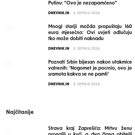
Putinu: “Ovo je nezapamćeno”
POSTED
DNEVNIK.IN
6. SRPNJA 2026.
Mnogi stariji možda propuštaju 160
eura mjesečno: Ovi uvjeti odlučuju
tko može dobiti naknadu
POSTED
DNEVNIK.IN
5. SRPNJA 2026.
Poznati Srbin bijesan nakon utakmice
vatrenih: ‘Nogomet je pocrnio, ovo je
sramota kakva se ne pamti’
POSTED
DNEVNIK.IN
5. SRPNJA 2026.
Najčitanije
Strava kraj Zaprešića: Mrtvu ženu
pronašli u kući, a dva člana obitelji