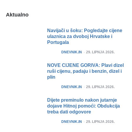
Aktualno
Navijači u šoku: Pogledajte cijene
ulaznica za dvoboj Hrvatske i
Portugala
POSTED
DNEVNIK.IN
29. LIPNJA 2026.
NOVE CIJENE GORIVA: Plavi dizel
ruši cijenu, padaju i benzin, dizel i
plin
POSTED
DNEVNIK.IN
29. LIPNJA 2026.
Dijete preminulo nakon jutarnje
dojave Hitnoj pomoći: Obdukcija
treba dati odgovore
POSTED
DNEVNIK.IN
29. LIPNJA 2026.