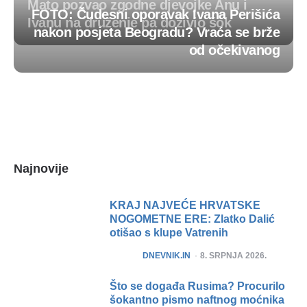
Mato pozvao zgodne djevojke Anu i
FOTO: Čudesni oporavak Ivana Perišića
Ivanu na druženje pa doživio šok
nakon posjeta Beogradu? Vraća se brže
Post
od očekivanog
navigation
Najnovije
KRAJ NAJVEĆE HRVATSKE
NOGOMETNE ERE: Zlatko Dalić
otišao s klupe Vatrenih
POSTED
DNEVNIK.IN
8. SRPNJA 2026.
Što se događa Rusima? Procurilo
šokantno pismo naftnog moćnika