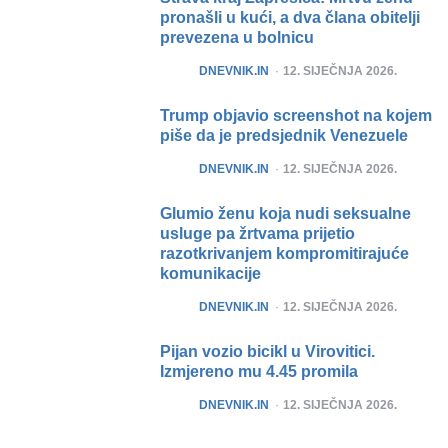
pronašli u kući, a dva člana obitelji
prevezena u bolnicu
POSTED
DNEVNIK.IN
12. SIJEČNJA 2026.
Trump objavio screenshot na kojem
piše da je predsjednik Venezuele
POSTED
DNEVNIK.IN
12. SIJEČNJA 2026.
Glumio ženu koja nudi seksualne
usluge pa žrtvama prijetio
razotkrivanjem kompromitirajuće
komunikacije
POSTED
DNEVNIK.IN
12. SIJEČNJA 2026.
Pijan vozio bicikl u Virovitici.
Izmjereno mu 4.45 promila
POSTED
DNEVNIK.IN
12. SIJEČNJA 2026.