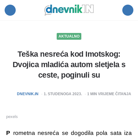
Dnevnik.in
Menu
Search
AKTUALNO
Teška nesreća kod Imotskog:
Dvojica mladića autom sletjela s
ceste, poginuli su
POSTED
DNEVNIK.IN
1. STUDENOGA 2023.
1
MIN VRIJEME ČITANJA
BY
pexels
Prometna nesreća se dogodila pola sata iza