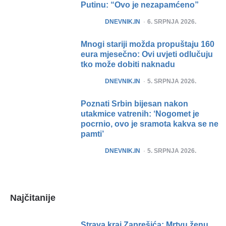
Putinu: “Ovo je nezapamćeno”
POSTED
DNEVNIK.IN
6. SRPNJA 2026.
Mnogi stariji možda propuštaju 160
eura mjesečno: Ovi uvjeti odlučuju
tko može dobiti naknadu
POSTED
DNEVNIK.IN
5. SRPNJA 2026.
Poznati Srbin bijesan nakon
utakmice vatrenih: ‘Nogomet je
pocrnio, ovo je sramota kakva se ne
pamti’
POSTED
DNEVNIK.IN
5. SRPNJA 2026.
Najčitanije
Strava kraj Zaprešića: Mrtvu ženu