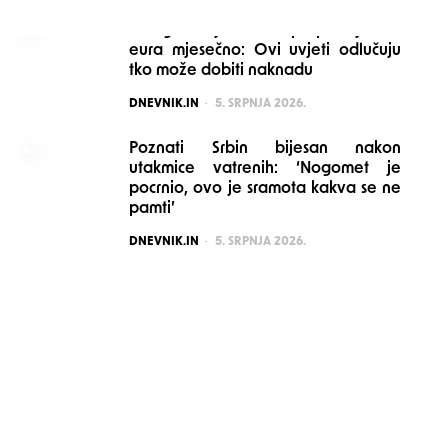
Mnogi stariji možda propuštaju 160
eura mjesečno: Ovi uvjeti odlučuju
tko može dobiti naknadu
POSTED
DNEVNIK.IN
5. SRPNJA 2026.
Poznati Srbin bijesan nakon
utakmice vatrenih: ‘Nogomet je
pocrnio, ovo je sramota kakva se ne
pamti’
POSTED
DNEVNIK.IN
5. SRPNJA 2026.