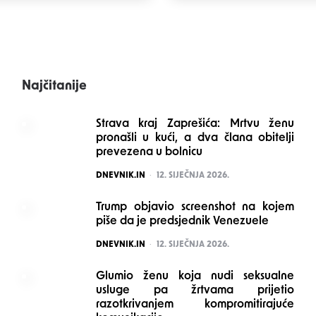
Najčitanije
Strava kraj Zaprešića: Mrtvu ženu
pronašli u kući, a dva člana obitelji
prevezena u bolnicu
POSTED
DNEVNIK.IN
12. SIJEČNJA 2026.
Trump objavio screenshot na kojem
piše da je predsjednik Venezuele
POSTED
DNEVNIK.IN
12. SIJEČNJA 2026.
Glumio ženu koja nudi seksualne
usluge pa žrtvama prijetio
razotkrivanjem kompromitirajuće