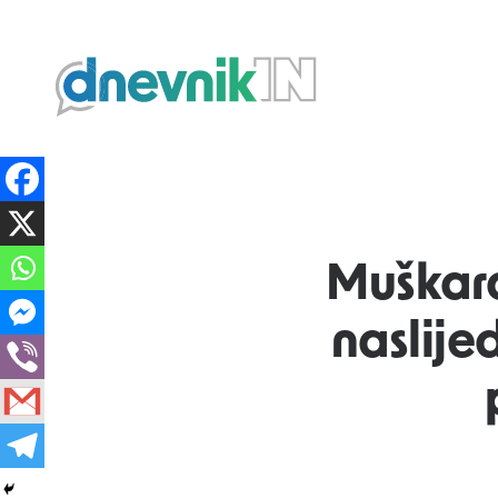
Dnevnik.in
Muškara
naslije