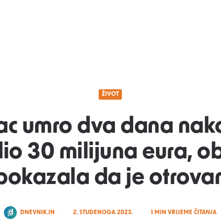
ŽIVOT
c umro dva dana nako
dio 30 milijuna eura, o
pokazala da je otrova
POSTED
DNEVNIK.IN
2. STUDENOGA 2023.
1
MIN VRIJEME ČITANJA
BY