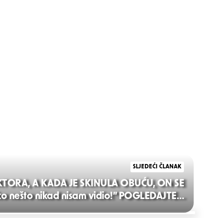
SLJEDEĆI ČLANAK
TORA, A KADA JE SKINULA OBUĆU, ON SE
 nešto nikad nisam vidio!” POGLEDAJTE…