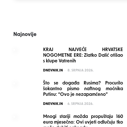
navigation
Najnovije
KRAJ NAJVEĆE HRVATSKE
NOGOMETNE ERE: Zlatko Dalić otišao
s klupe Vatrenih
POSTED
DNEVNIK.IN
8. SRPNJA 2026.
Što se događa Rusima? Procurilo
šokantno pismo naftnog moćnika
Putinu: “Ovo je nezapamćeno”
POSTED
DNEVNIK.IN
6. SRPNJA 2026.
Mnogi stariji možda propuštaju 160
eura mjesečno: Ovi uvjeti odlučuju tko