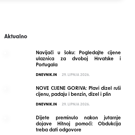
Aktualno
Navijači u šoku: Pogledajte cijene
ulaznica za dvoboj Hrvatske i
Portugala
POSTED
DNEVNIK.IN
29. LIPNJA 2026.
NOVE CIJENE GORIVA: Plavi dizel ruši
cijenu, padaju i benzin, dizel i plin
POSTED
DNEVNIK.IN
29. LIPNJA 2026.
Dijete preminulo nakon jutarnje
dojave Hitnoj pomoći: Obdukcija
treba dati odgovore