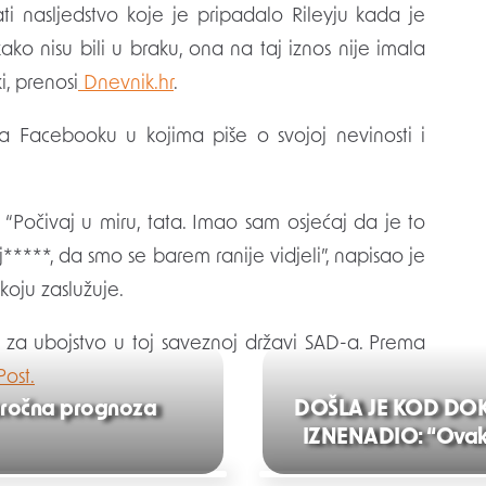
i nasljedstvo koje je pripadalo Rileyju kada je
ako nisu bili u braku, ona na taj iznos nije imala
i, prenosi
Dnevnik.hr
.
na Facebooku u kojima piše o svojoj nevinosti i
“Počivaj u miru, tata. Imao sam osjećaj da je to
j*****, da smo se barem ranije vidjeli”, napisao je
oju zaslužuje.
za ubojstvo u toj saveznoj državi SAD-a. Prema
ost.
goročna prognoza
DOŠLA JE KOD DOK
IZNENADIO: “Ovako