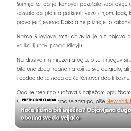
Sumnja se da je Kenoyer pokušala sebi osigurat
saznala da planira prekinuti vezu s njom. Ipak, k
pravo jer Sjeverna Dakota ne priznaje to zakonsk
Nakon Rileyjove smrti objavila je niz objava 
velikoj ljubavi prema Rileyju.
Na društvenim mrežama oglasio se i njegov sin. 
bila ona zbog načina na koji se sve odigralo, ali 
i dodao da se nada da će Kenoyer dobiti kaznu k
Ona se trenutno suočava s najtežom optužbom 
PRETHODNI ČLANAK
sudskim spisima, sama se zastupa, piše
New York P
Hoće li zima biti snježna? Objavljena du
oborina sve do veljače
Post