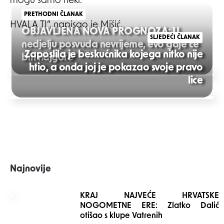
mogu samo neki.
PRETHODNI ČLANAK
HVALA TI”, napisao je Mišić.
OBJAVLJENA NOVA PROGNOZA: U
SLJEDEĆI ČLANAK
nedjelju posvuda nevrijeme, evo gdje će
Zaposlila je beskućnika kojega nitko nije
biti najgore
htio, a onda joj je pokazao svoje pravo
Post
lice
navigation
Najnovije
KRAJ NAJVEĆE HRVATSKE
NOGOMETNE ERE: Zlatko Dalić
otišao s klupe Vatrenih