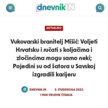
Dnevnik.in
Menu
Search
AKTUALNO
Vukovarski branitelj Mišić: Voljeti
Hrvatsku i ručati s koljačima i
zločincima mogu samo neki;
Pojedini su od šatora u Savskoj
izgradili karijeru
POSTED
DNEVNIK.IN
3. STUDENOGA 2023.
BY
1
MIN VRIJEME ČITANJA