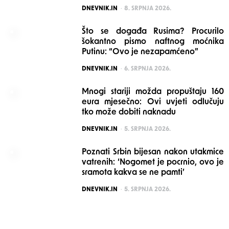
POSTED
DNEVNIK.IN
8. SRPNJA 2026.
Što se događa Rusima? Procurilo
šokantno pismo naftnog moćnika
Putinu: “Ovo je nezapamćeno”
POSTED
DNEVNIK.IN
6. SRPNJA 2026.
Mnogi stariji možda propuštaju 160
eura mjesečno: Ovi uvjeti odlučuju
tko može dobiti naknadu
POSTED
DNEVNIK.IN
5. SRPNJA 2026.
Poznati Srbin bijesan nakon utakmice
vatrenih: ‘Nogomet je pocrnio, ovo je
sramota kakva se ne pamti’
POSTED
DNEVNIK.IN
5. SRPNJA 2026.