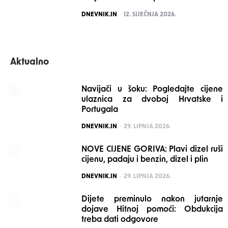
POSTED
DNEVNIK.IN
12. SIJEČNJA 2026.
Aktualno
Navijači u šoku: Pogledajte cijene
ulaznica za dvoboj Hrvatske i
Portugala
POSTED
DNEVNIK.IN
29. LIPNJA 2026.
NOVE CIJENE GORIVA: Plavi dizel ruši
cijenu, padaju i benzin, dizel i plin
POSTED
DNEVNIK.IN
29. LIPNJA 2026.
Dijete preminulo nakon jutarnje
dojave Hitnoj pomoći: Obdukcija
treba dati odgovore