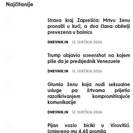
Najčitanije
Strava kraj Zaprešića: Mrtvu ženu
pronašli u kući, a dva člana obitelji
prevezena u bolnicu
POSTED
DNEVNIK.IN
12. SIJEČNJA 2026.
Trump objavio screenshot na kojem
piše da je predsjednik Venezuele
POSTED
DNEVNIK.IN
12. SIJEČNJA 2026.
Glumio ženu koja nudi seksualne
usluge pa žrtvama prijetio
razotkrivanjem kompromitirajuće
komunikacije
POSTED
DNEVNIK.IN
12. SIJEČNJA 2026.
Pijan vozio bicikl u Virovitici.
Izmjereno mu 4.45 promila