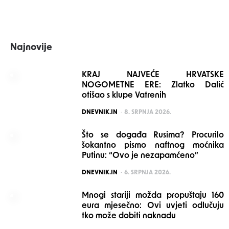
Najnovije
KRAJ NAJVEĆE HRVATSKE
NOGOMETNE ERE: Zlatko Dalić
otišao s klupe Vatrenih
POSTED
DNEVNIK.IN
8. SRPNJA 2026.
Što se događa Rusima? Procurilo
šokantno pismo naftnog moćnika
Putinu: “Ovo je nezapamćeno”
POSTED
DNEVNIK.IN
6. SRPNJA 2026.
Mnogi stariji možda propuštaju 160
eura mjesečno: Ovi uvjeti odlučuju
tko može dobiti naknadu