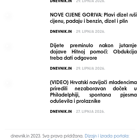
POSTED
DNEVNIK.IN
29. LIPNJA 2026.
NOVE CIJENE GORIVA: Plavi dizel ruši
cijenu, padaju i benzin, dizel i plin
POSTED
DNEVNIK.IN
29. LIPNJA 2026.
Dijete preminulo nakon jutarnje
dojave Hitnoj pomoći: Obdukcija
treba dati odgovore
POSTED
DNEVNIK.IN
29. LIPNJA 2026.
(VIDEO) Hrvatski navijači mladencima
priredili nezaboravan doček u
Philadelphiji, spontana pjesma
oduševila i prolaznike
POSTED
DNEVNIK.IN
27. LIPNJA 2026.
dnevnik.in 2023. Sva prava pridržana.
Dizajn i izrada portala: