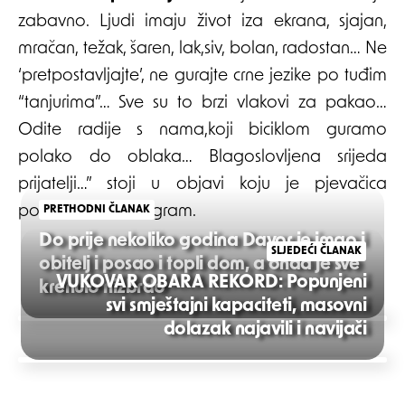
zabavno. Ljudi imaju život iza ekrana, sjajan,
mračan, težak, šaren, lak,siv, bolan, radostan… Ne
‘pretpostavljajte’, ne gurajte crne jezike po tuđim
“tanjurima”… Sve su to brzi vlakovi za pakao…
Odite radije s nama,koji biciklom guramo
polako do oblaka… Blagoslovljena srijeda
prijatelji…” stoji u objavi koju je pjevačica
postavila na Instagram.
PRETHODNI ČLANAK
Do prije nekoliko godina Davor je imao i
SLJEDEĆI ČLANAK
obitelj i posao i topli dom, a onda je sve
VUKOVAR OBARA REKORD: Popunjeni
krenulo nizbrdo
svi smještajni kapaciteti, masovni
Post
dolazak najavili i navijači
navigation