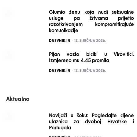
Glumio ženu koja nudi seksualne
usluge pa žrtvama prijetio
razotkrivanjem kompromitirajuće
komunikacije
POSTED
DNEVNIK.IN
12. SIJEČNJA 2026.
Pijan vozio bicikl u Virovitici.
Izmjereno mu 4.45 promila
POSTED
DNEVNIK.IN
12. SIJEČNJA 2026.
Aktualno
Navijači u šoku: Pogledajte cijene
ulaznica za dvoboj Hrvatske i
Portugala