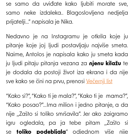
se samo da uviđate kako ljubiti morate sve,
samo neke izdaleka.. Blagoslovljena nedjelja
prijatelji…” napisala je Nika.
Nedavno je na Instagramu je otkrila koje ju
pitanje koje joj ljudi postavljaju najviše smeta.
Naime, Antolos je napisala kako ju smeta kada
ju ljudi pitaju pitanja vezana za
njenu kilažu
te
je dodala da postoji život iza ekrana i da nije
sve kako se čini na prvu, prenosi
Večernji list
“Kako si?”, “Kako ti je mala?”, “Kako ti je mama?”,
“Kako posao?”…Ima milion i jedno pitanje, a da
nije ,,Zašto si toliko smršavila”. Jer ako zaigramo
igru ogledala, pa ja tebe pitam ,,Zašto si
se
toliko podebljala
” odjednom više nije