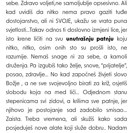
sebe. Zdravo voljeti,ne samoljublje opsesivno. Ali
kad uvidiš da nitko nema pravo gaziti tuđe
dostojanstvo, ali ni SVOJE, ukažu se vrata puna
svjetlosti…Takav odnos ti doslovno izmjeni lice, jer
isto krene ličiti na svu
unutrašnju patnju
koju
nitko, nitko, osim onih sto su prošli isto, ne
razumije. Nemaš snage ni za sebe, a kamoli
druženja. Pa izgubiš tako želje, snove, “prijatelje”,
posao, zdravlje… No kad započneš živjeti slovo
Božje , a ne sve svojevoljno birati za križ, osjetiš
slobodu koja na med liči… Odjednom stanu
stepenicama svi zidovi, a krilima sve patnje, jer
njihovo je postojanje sad zadobilo smisao…
Zaista. Treba vremena, ali skužiš kako sada
posjeduješ nove alate koji služe dobru.. Nadam