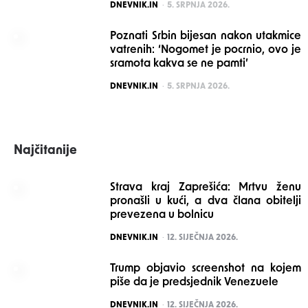
POSTED
DNEVNIK.IN
5. SRPNJA 2026.
Poznati Srbin bijesan nakon utakmice
vatrenih: ‘Nogomet je pocrnio, ovo je
sramota kakva se ne pamti’
POSTED
DNEVNIK.IN
5. SRPNJA 2026.
Najčitanije
Strava kraj Zaprešića: Mrtvu ženu
pronašli u kući, a dva člana obitelji
prevezena u bolnicu
POSTED
DNEVNIK.IN
12. SIJEČNJA 2026.
Trump objavio screenshot na kojem
piše da je predsjednik Venezuele
POSTED
DNEVNIK.IN
12. SIJEČNJA 2026.