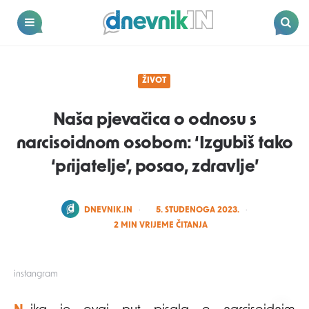
Dnevnik.in
Menu
Search
ŽIVOT
Naša pjevačica o odnosu s
narcisoidnom osobom: ‘Izgubiš tako
‘prijatelje’, posao, zdravlje’
POSTED
DNEVNIK.IN
5. STUDENOGA 2023.
BY
2
MIN VRIJEME ČITANJA
instangram