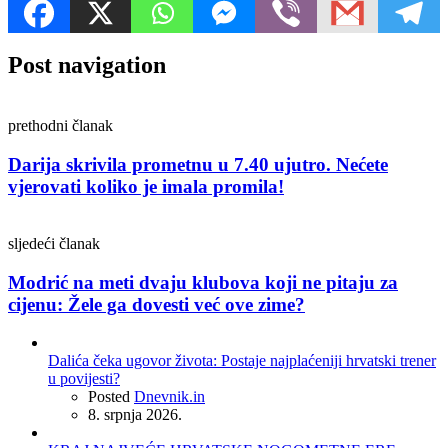
Post navigation
prethodni članak
Darija skrivila prometnu u 7.40 ujutro. Nećete
vjerovati koliko je imala promila!
sljedeći članak
Modrić na meti dvaju klubova koji ne pitaju za
cijenu: Žele ga dovesti već ove zime?
Dalića čeka ugovor života: Postaje najplaćeniji hrvatski trener
u povijesti?
Posted
Dnevnik.in
8. srpnja 2026.