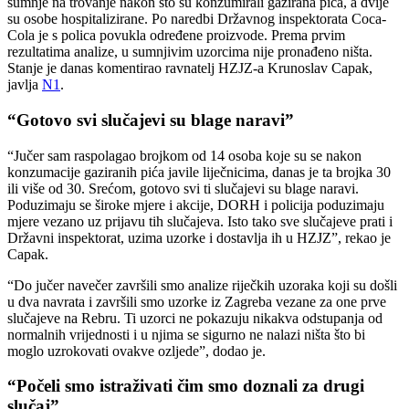
sumnje na trovanje nakon što su konzumirali gazirana pića, a dvije
su osobe hospitalizirane. Po naredbi Državnog inspektorata Coca-
Cola je s polica povukla određene proizvode. Prema prvim
rezultatima analize, u sumnjivim uzorcima nije pronađeno ništa.
Stanje je danas komentirao ravnatelj HZJZ-a Krunoslav Capak,
javlja
N1
.
“Gotovo svi slučajevi su blage naravi”
“Jučer sam raspolagao brojkom od 14 osoba koje su se nakon
konzumacije gaziranih pića javile liječnicima, danas je ta brojka 30
ili više od 30. Srećom, gotovo svi ti slučajevi su blage naravi.
Poduzimaju se široke mjere i akcije, DORH i policija poduzimaju
mjere vezano uz prijavu tih slučajeva. Isto tako sve slučajeve prati i
Državni inspektorat, uzima uzorke i dostavlja ih u HZJZ”, rekao je
Capak.
“Do jučer navečer završili smo analize riječkih uzoraka koji su došli
u dva navrata i završili smo uzorke iz Zagreba vezane za one prve
slučajeve na Rebru. Ti uzorci ne pokazuju nikakva odstupanja od
normalnih vrijednosti i u njima se sigurno ne nalazi ništa što bi
moglo uzrokovati ovakve ozljede”, dodao je.
“Počeli smo istraživati čim smo doznali za drugi
slučaj”