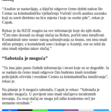
“Analize se nastavljaju, a ključni odgovor ćemo dobiti nakon što
Centar za kriminalistička vještačenja Vučetić izvrši analizu uzoraka
koji su uzeti direktno na licu mjesta i koje su osobe pile”, rekao je
Capak.
Rekao je da HZJZ reagira na sve informacije koje do njih dođu.
“Čim smo doznali za drugi slučaj na Rebru, počeli smo istraživati.
Kontaktirali smo sustav ranog uzbunjivanja za hranu, oni nisu imali
sličan primjer, a kontaktirali smo i kolege u Austriji, oni su rekli da
nisu imali nijedan takav slučaj.”
“Sabotaža je moguća”
“Tu ima jako puno čudnih informacija i stvari koje su se dogodile. Ja
se nadam da ćemo imati odgovor čim budemo imali rezultate
policijskih očevida i rezultate Centra za kriminalistička istraživanja”,
rekao je.
Na pitanje je li moguća sabotaža, Capak je rekao: “Sabotaža je
također moguća. U povijesti smo imali slučajeva incidentnih
trovanja. Za ovaj slučaj ne mogu još ništa konkretno reći jer
nemamo rezultate.”