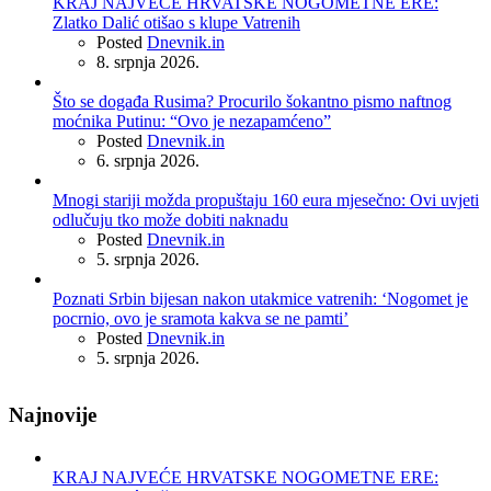
KRAJ NAJVEĆE HRVATSKE NOGOMETNE ERE:
Zlatko Dalić otišao s klupe Vatrenih
Posted
Dnevnik.in
8. srpnja 2026.
Što se događa Rusima? Procurilo šokantno pismo naftnog
moćnika Putinu: “Ovo je nezapamćeno”
Posted
Dnevnik.in
6. srpnja 2026.
Mnogi stariji možda propuštaju 160 eura mjesečno: Ovi uvjeti
odlučuju tko može dobiti naknadu
Posted
Dnevnik.in
5. srpnja 2026.
Poznati Srbin bijesan nakon utakmice vatrenih: ‘Nogomet je
pocrnio, ovo je sramota kakva se ne pamti’
Posted
Dnevnik.in
5. srpnja 2026.
Najnovije
KRAJ NAJVEĆE HRVATSKE NOGOMETNE ERE: