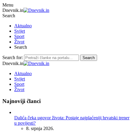
Menu
Dnevnik.in
Search
Aktualno
Svijet
Sport
Život
Search
Search for:
Search
Dnevnik.in
Aktualno
Svijet
Sport
Život
Najnoviji članci
Dalića čeka ugovor života: Postaje najplaćeniji hrvatski trener
u povijesti?
8. srpnja 2026.