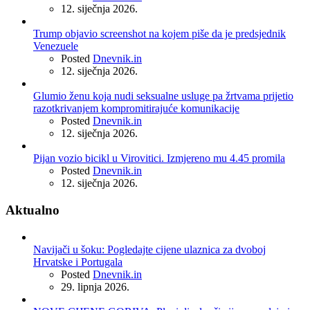
12. siječnja 2026.
Trump objavio screenshot na kojem piše da je predsjednik
Venezuele
Posted
Dnevnik.in
12. siječnja 2026.
Glumio ženu koja nudi seksualne usluge pa žrtvama prijetio
razotkrivanjem kompromitirajuće komunikacije
Posted
Dnevnik.in
12. siječnja 2026.
Pijan vozio bicikl u Virovitici. Izmjereno mu 4.45 promila
Posted
Dnevnik.in
12. siječnja 2026.
Aktualno
Navijači u šoku: Pogledajte cijene ulaznica za dvoboj
Hrvatske i Portugala
Posted
Dnevnik.in
29. lipnja 2026.