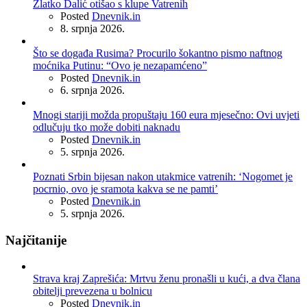
Zlatko Dalić otišao s klupe Vatrenih
Posted
Dnevnik.in
8. srpnja 2026.
Što se događa Rusima? Procurilo šokantno pismo naftnog
moćnika Putinu: “Ovo je nezapamćeno”
Posted
Dnevnik.in
6. srpnja 2026.
Mnogi stariji možda propuštaju 160 eura mjesečno: Ovi uvjeti
odlučuju tko može dobiti naknadu
Posted
Dnevnik.in
5. srpnja 2026.
Poznati Srbin bijesan nakon utakmice vatrenih: ‘Nogomet je
pocrnio, ovo je sramota kakva se ne pamti’
Posted
Dnevnik.in
5. srpnja 2026.
Najčitanije
Strava kraj Zaprešića: Mrtvu ženu pronašli u kući, a dva člana
obitelji prevezena u bolnicu
Posted
Dnevnik.in