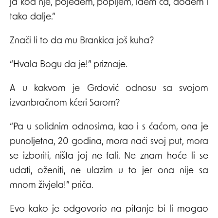
ja kod nje, pojedem, popijem, idem ča, dođem i
tako dalje.”
Znači li to da mu Brankica još kuha?
“Hvala Bogu da je!” priznaje.
A u kakvom je Grdović odnosu sa svojom
izvanbračnom kćeri Sarom?
“Pa u solidnim odnosima, kao i s ćaćom, ona je
punoljetna, 20 godina, mora naći svoj put, mora
se izboriti, ništa joj ne fali. Ne znam hoće li se
udati, oženiti, ne ulazim u to jer ona nije sa
mnom živjela!” priča.
Evo kako je odgovorio na pitanje bi li mogao