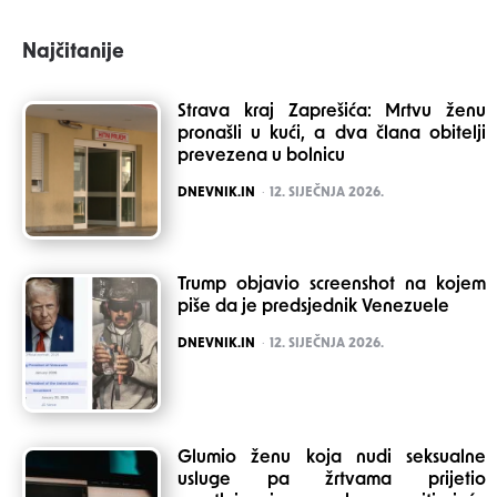
Najčitanije
Strava kraj Zaprešića: Mrtvu ženu
pronašli u kući, a dva člana obitelji
prevezena u bolnicu
POSTED
DNEVNIK.IN
12. SIJEČNJA 2026.
Trump objavio screenshot na kojem
piše da je predsjednik Venezuele
POSTED
DNEVNIK.IN
12. SIJEČNJA 2026.
Glumio ženu koja nudi seksualne
usluge pa žrtvama prijetio