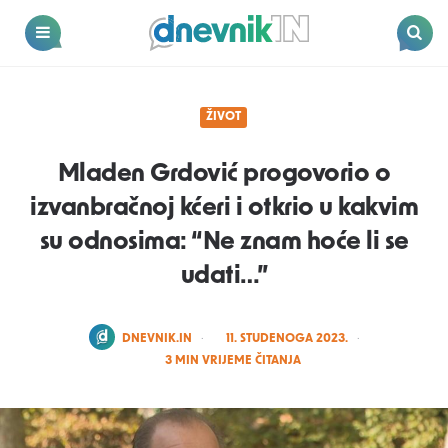
Dnevnik.in
Menu
Search
ŽIVOT
Mladen Grdović progovorio o
izvanbračnoj kćeri i otkrio u kakvim
su odnosima: “Ne znam hoće li se
udati…”
POSTED
DNEVNIK.IN
11. STUDENOGA 2023.
BY
3
MIN VRIJEME ČITANJA