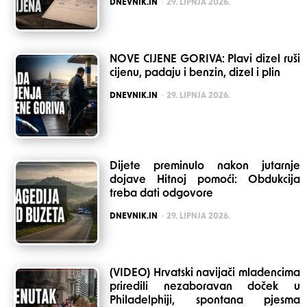
POSTED
DNEVNIK.IN
29. LIPNJA 2026.
NOVE CIJENE GORIVA: Plavi dizel ruši
cijenu, padaju i benzin, dizel i plin
POSTED
DNEVNIK.IN
29. LIPNJA 2026.
Dijete preminulo nakon jutarnje
dojave Hitnoj pomoći: Obdukcija
treba dati odgovore
POSTED
DNEVNIK.IN
29. LIPNJA 2026.
(VIDEO) Hrvatski navijači mladencima
priredili nezaboravan doček u
Philadelphiji, spontana pjesma