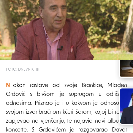
FOTO: DNEVNIK.HR
Nakon rastave od svoje Brankice, Mladen
Grdović s bivšom je suprugom u odličnim
odnosima. Priznao je i u kakvom je odnosu sa
svojom izvanbračnom kćeri Sarom, kojoj bi rado
zapjevao na vjenčanju, te najavio novi album i
koncerte. S Grdovićem je razgovarao Davor