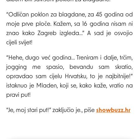
“Odličan poklon za blagdane, za 45 godina od
moje prve ploče. Kažem, sa 16 godina nisam ni
znao kako Zagreb izgleda…” A sad je osvojio
cijeli svijet!
“Hehe, dugo već godina… Treniram i dalje, trčim,
jogging me spasio, bevandu sam skratio,
opravdao sam cijelu Hrvatsku, to je najbitnije!”
istaknuo je Mladen, koji se, kako kaže, vratio na
pravi put!
“Je, moj stari put!” zaključio je., piše
showbuzz.hr