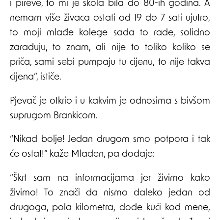
i pireve, to mi je škola bila do 80-ih godina. A
nemam više živaca ostati od 19 do 7 sati ujutro,
to moji mlađe kolege sada to rade, solidno
zarađuju, to znam, ali nije to toliko koliko se
priča, sami sebi pumpaju tu cijenu, to nije takva
cijena”, ističe.
Pjevač je otkrio i u kakvim je odnosima s bivšom
suprugom Brankicom.
“Nikad bolje! Jedan drugom smo potpora i tak
će ostat!” kaže Mladen, pa dodaje:
“Škrt sam na informacijama jer živimo kako
živimo! To znači da nismo daleko jedan od
drugoga, pola kilometra, dođe kući kod mene,