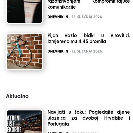
razotkrivanjem kompromitirajuće
komunikacije
POSTED
DNEVNIK.IN
12. SIJEČNJA 2026.
Pijan vozio bicikl u Virovitici.
Izmjereno mu 4.45 promila
POSTED
DNEVNIK.IN
12. SIJEČNJA 2026.
Aktualno
Navijači u šoku: Pogledajte cijene
ulaznica za dvoboj Hrvatske i
Portugala