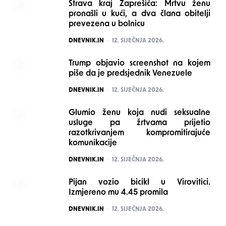
Strava kraj Zaprešića: Mrtvu ženu
pronašli u kući, a dva člana obitelji
prevezena u bolnicu
POSTED
DNEVNIK.IN
12. SIJEČNJA 2026.
Trump objavio screenshot na kojem
piše da je predsjednik Venezuele
POSTED
DNEVNIK.IN
12. SIJEČNJA 2026.
Glumio ženu koja nudi seksualne
usluge pa žrtvama prijetio
razotkrivanjem kompromitirajuće
komunikacije
POSTED
DNEVNIK.IN
12. SIJEČNJA 2026.
Pijan vozio bicikl u Virovitici.
Izmjereno mu 4.45 promila
POSTED
DNEVNIK.IN
12. SIJEČNJA 2026.