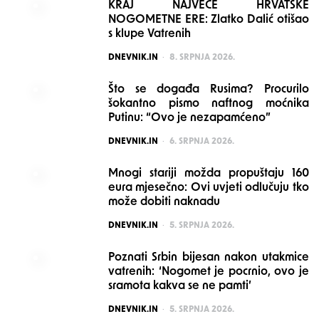
KRAJ NAJVEĆE HRVATSKE
NOGOMETNE ERE: Zlatko Dalić otišao
s klupe Vatrenih
POSTED
DNEVNIK.IN
8. SRPNJA 2026.
Što se događa Rusima? Procurilo
šokantno pismo naftnog moćnika
Putinu: “Ovo je nezapamćeno”
POSTED
DNEVNIK.IN
6. SRPNJA 2026.
Mnogi stariji možda propuštaju 160
eura mjesečno: Ovi uvjeti odlučuju tko
može dobiti naknadu
POSTED
DNEVNIK.IN
5. SRPNJA 2026.
Poznati Srbin bijesan nakon utakmice
vatrenih: ‘Nogomet je pocrnio, ovo je
sramota kakva se ne pamti’
POSTED
DNEVNIK.IN
5. SRPNJA 2026.