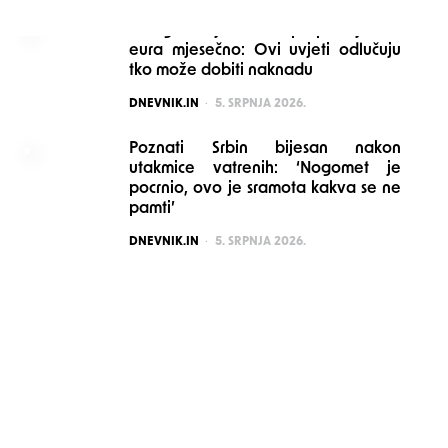
Mnogi stariji možda propuštaju 160
eura mjesečno: Ovi uvjeti odlučuju
tko može dobiti naknadu
POSTED
DNEVNIK.IN
5. SRPNJA 2026.
Poznati Srbin bijesan nakon
utakmice vatrenih: ‘Nogomet je
pocrnio, ovo je sramota kakva se ne
pamti’
POSTED
DNEVNIK.IN
5. SRPNJA 2026.