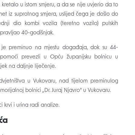
 kretalo u istom smjeru, a da se nije uvjerio da to
et iz suprotnog smjera, uslijed čega je došlo do
nji dio kombi vozila (teretno vozilo) pulskih
upravljao 40-godišnjak.
ač je preminuo na mjestu događaja, dok su 44-
e pomoći prevezli u Opću županijsku bolnicu u
jek na daljnje liječenje.
vjetništva u Vukovaru, nad tijelom preminulog
rijalnoj bolnici „Dr. Juraj Njavro“ u Vukovaru.
krvi i urina radi analize.
ća