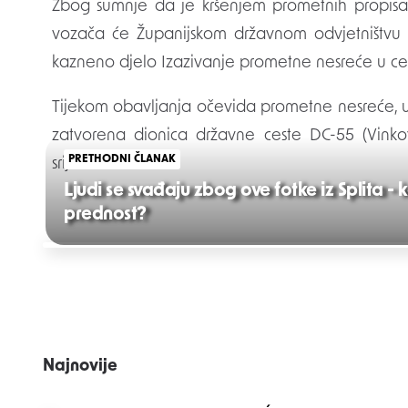
Zbog sumnje da je kršenjem prometnih propisa
vozača će Županijskom državnom odvjetništvu
kazneno djelo Izazivanje prometne nesreće u c
Tijekom obavljanja očevida prometne nesreće, u 
zatvorena dionica državne ceste DC-55 (Vinkov
PRETHODNI ČLANAK
srijemske.
Ljudi se svađaju zbog ove fotke iz Splita -
prednost?
Post
navigation
Najnovije