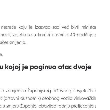
agli, zaletio se u kombi i usmrtio 40-godišnjeg
učer smijenio.
e.
u kojoj je poginuo otac dvoje
la zamjenica Županijskog državnog odvjetništva
ač (državni dužnosnik) osobnog vozila vinkovačkih
ca u smjeru Županje, obavljao radnju pretjecanja s