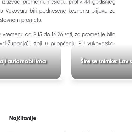
 izazvao prometnu nesreću, protiv 44-godišnjeg
 u Vukovaru biti podnesena kaznena prijava za
estovnom prometu.
vremenu od 8.15 do 16.26 sati, za promet je bila
ci-Županja)”, stoji u priopćenju PU vukovarsko-
 koji automobil ima
Šire se snimke: Lav
Najčitanije