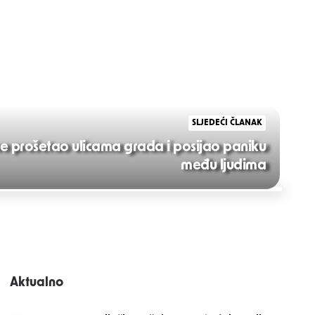
SLJEDEĆI ČLANAK
 se prošetao ulicama grada i posijao paniku
među ljudima
Aktualno