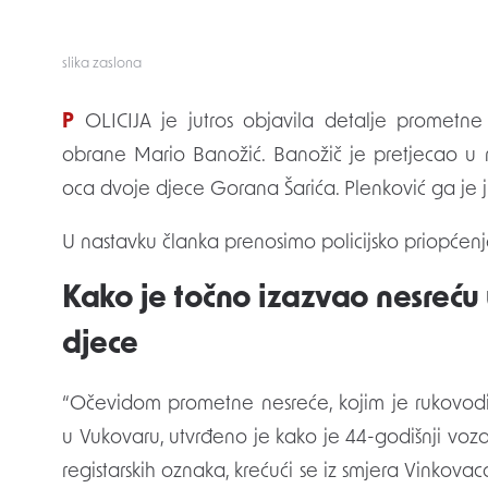
slika zaslona
POLICIJA je jutros objavila detalje prometne nesreće koju je izazvao sad već bivši ministar
obrane Mario Banožić. Banožič je pretjecao u m
oca dvoje djece Gorana Šarića. Plenković ga je j
U nastavku članka prenosimo policijsko priopćenj
Kako je točno izazvao nesreću 
djece
“Očevidom prometne nesreće, kojim je rukovodi
u Vukovaru, utvrđeno je kako je 44-godišnji voz
registarskih oznaka, krećući se iz smjera Vinkova