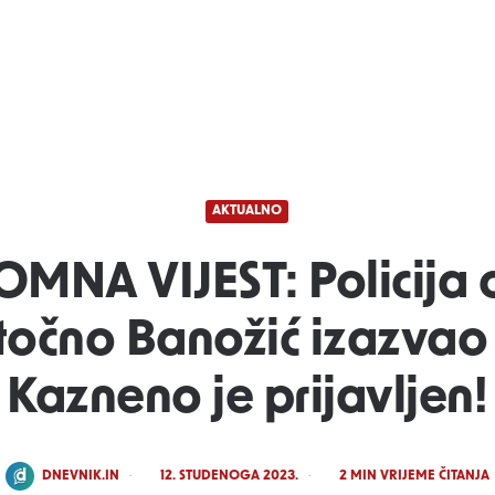
AKTUALNO
OMNA VIJEST: Policija o
točno Banožić izazvao
Kazneno je prijavljen!
POSTED
DNEVNIK.IN
12. STUDENOGA 2023.
2
MIN VRIJEME ČITANJA
BY