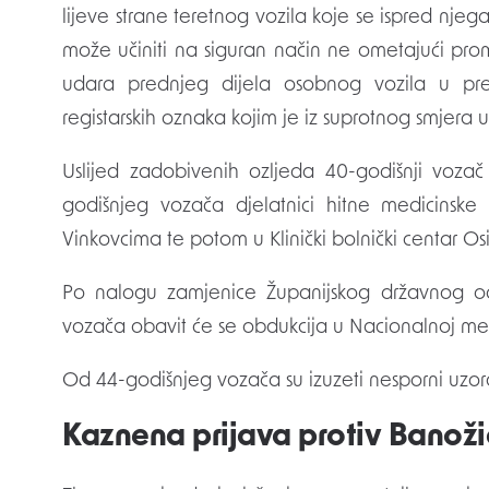
lijeve strane teretnog vozila koje se ispred njega
može učiniti na siguran način ne ometajući prom
udara prednjeg dijela osobnog vozila u pred
registarskih oznaka kojim je iz suprotnog smjera 
Uslijed zadobivenih ozljeda 40-godišnji voz
godišnjeg vozača djelatnici hitne medicinsk
Vinkovcima te potom u Klinički bolnički centar Osi
Po nalogu zamjenice Županijskog državnog od
vozača obavit će se obdukcija u Nacionalnoj memo
Od 44-godišnjeg vozača su izuzeti nesporni uzorci 
Kaznena prijava protiv Banoži