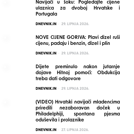
Navijači u šoku: Pogledajte cijene
ulaznica za dvoboj Hrvatske i
Portugala
POSTED
DNEVNIK.IN
29. LIPNJA 2026.
NOVE CIJENE GORIVA: Plavi dizel ruši
cijenu, padaju i benzin, dizel i plin
POSTED
DNEVNIK.IN
29. LIPNJA 2026.
Dijete preminulo nakon jutarnje
dojave Hitnoj pomoći: Obdukcija
treba dati odgovore
POSTED
DNEVNIK.IN
29. LIPNJA 2026.
(VIDEO) Hrvatski navijači mladencima
priredili nezaboravan doček u
Philadelphiji, spontana pjesma
oduševila i prolaznike
POSTED
DNEVNIK.IN
27. LIPNJA 2026.