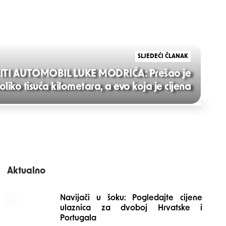
SLJEDEĆI ČLANAK
TI AUTOMOBIL LUKE MODRIĆA: Prešao je
oliko tisuća kilometara, a evo koja je cijena
Aktualno
Navijači u šoku: Pogledajte cijene
ulaznica za dvoboj Hrvatske i
Portugala