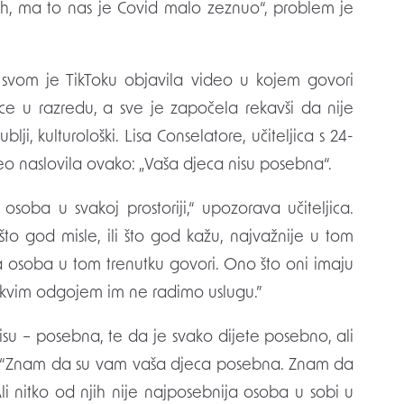
„ah, ma to nas je Covid malo zeznuo“, problem je
 svom je TikToku objavila video u kojem govori
ce u razredu, a sve je započela rekavši da nije
i, kulturološki. Lisa Conselatore, učiteljica s 24-
ideo naslovila ovako: „Vaša djeca nisu posebna“.
soba u svakoj prostoriji,“ upozorava učiteljica.
i što god misle, ili što god kažu, najvažnije u tom
sla osoba u tom trenutku govori. Ono što oni imaju
 Takvim odgojem im ne radimo uslugu.”
isu – posebna, te da je svako dijete posebno, ali
nije. “Znam da su vam vaša djeca posebna. Znam da
li nitko od njih nije najposebnija osoba u sobi u