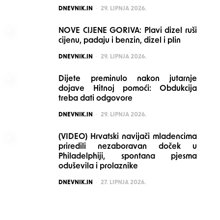
POSTED
DNEVNIK.IN
29. LIPNJA 2026.
NOVE CIJENE GORIVA: Plavi dizel ruši
cijenu, padaju i benzin, dizel i plin
POSTED
DNEVNIK.IN
29. LIPNJA 2026.
Dijete preminulo nakon jutarnje
dojave Hitnoj pomoći: Obdukcija
treba dati odgovore
POSTED
DNEVNIK.IN
29. LIPNJA 2026.
(VIDEO) Hrvatski navijači mladencima
priredili nezaboravan doček u
Philadelphiji, spontana pjesma
oduševila i prolaznike
POSTED
DNEVNIK.IN
27. LIPNJA 2026.