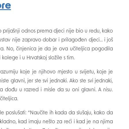
ore
ko prijašnji odnos prema djeci nije bio u redu, kako
 sustav nije zapravo dobar i prilagođen djeci… i još
ava. No, činjenica je da je ova učiteljica pogodila
kolege i u Hrvatskoj složile s tim.
azumiju koje je njihovo mjesto u svijetu, koje je
niste glavni, jer ste svi jednaki. Ako ste svi jednaki,
nda dođu u razred i misle da su oni glavni. A nisu.
čiteljica.
ele poslušati: “Naučite ih kada da slušaju, kako da
kladno, kad imaju nešto za reći i kad je na njima