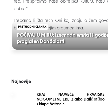
red. Preispitajmo naše obiteljsku kulturu, našu
dobro.”
Trebamo li išta reći? Oni koji znaju o čem govor
PRETHODNI ČLANAK
boriti protiv nje svojim argumentima.
POČIVAJ U MIRU: Iznenada umrla 11-godišnja
proglašen Dan žalosti
Post
navigation
Najnovije
KRAJ NAJVEĆE HRVATSKE
NOGOMETNE ERE: Zlatko Dalić otišao
s klupe Vatrenih