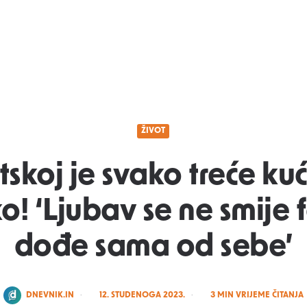
ŽIVOT
tskoj je svako treće ku
! ‘Ljubav se ne smije fo
dođe sama od sebe’
POSTED
DNEVNIK.IN
12. STUDENOGA 2023.
3
MIN VRIJEME ČITANJA
BY