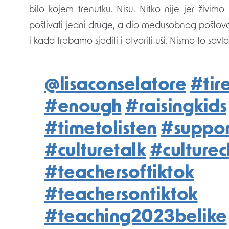
bilo kojem trenutku. Nisu. Nitko nije jer živim
poštivati ​​jedni druge, a dio međusobnog pošto
i kada trebamo sjediti i otvoriti uši. Nismo to sav
@lisaconselatore
#tir
#enough
#raisingkids
#timetolisten
#suppor
#culturetalk
#culture
#teachersoftiktok
#teachersontiktok
#teaching2023belike