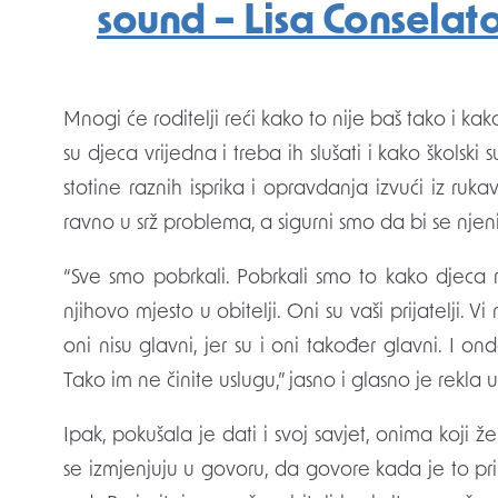
sound – Lisa Conselat
Mnogi će roditelji reći kako to nije baš tako i ka
su djeca vrijedna i treba ih slušati i kako školski
stotine raznih isprika i opravdanja izvući iz ruk
ravno u srž problema, a sigurni smo da bi se njeni 
“Sve smo pobrkali. Pobrkali smo to kako djeca r
njihovo mjesto u obitelji. Oni su vaši prijatelji. Vi 
oni nisu glavni, jer su i oni također glavni. I o
Tako im ne činite uslugu,” jasno i glasno je rekla u
Ipak, pokušala je dati i svoj savjet, onima koji ž
se izmjenjuju u govoru, da govore kada je to pri