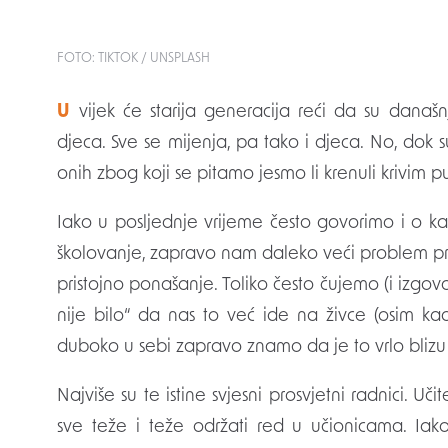
FOTO: TIKTOK / UNSPLASH
Uvijek će starija generacija reći da su današnja djeca drukčija od onog kakvi su oni bili kao
djeca. Sve se mijenja, pa tako i djeca. No, dok
onih zbog koji se pitamo jesmo li krenuli krivim 
Iako u posljednje vrijeme često govorimo i o ka
školovanje, zapravo nam daleko veći problem pred
pristojno ponašanje. Toliko često čujemo (i izgo
nije bilo“ da nas to već ide na živce (osim kad
duboko u sebi zapravo znamo da je to vrlo blizu 
Najviše su te istine svjesni prosvjetni radnici. Uči
sve teže i teže održati red u učionicama. Iak