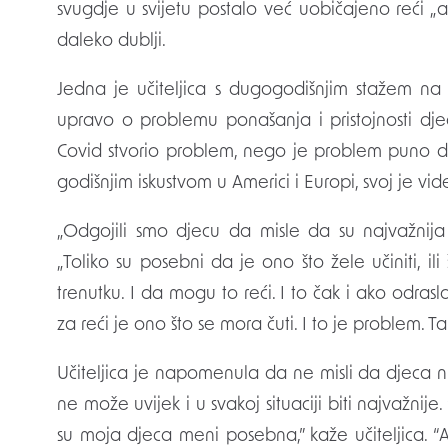
svugdje u svijetu postalo već uobičajeno reći 
daleko dublji.
Jedna je učiteljica s dugogodišnjim stažem na
upravo o problemu ponašanja i pristojnosti dje
Covid stvorio problem, nego je problem puno dublj
godišnjim iskustvom u Americi i Europi, svoj je v
„Odgojili smo djecu da misle da su najvažnija o
„Toliko su posebni da je ono što žele učiniti, il
trenutku. I da mogu to reći. I to čak i ako odra
za reći je ono što se mora čuti. I to je problem.
Učiteljica je napomenula da ne misli da djeca n
ne može uvijek i u svakoj situaciji biti najvaž
su moja djeca meni posebna,” kaže učiteljica. “A