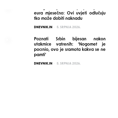
Mnogi stariji možda propuštaju 160
eura mjesečno: Ovi uvjeti odlučuju
tko može dobiti naknadu
POSTED
DNEVNIK.IN
5. SRPNJA 2026.
Poznati Srbin bijesan nakon
utakmice vatrenih: ‘Nogomet je
pocrnio, ovo je sramota kakva se ne
pamti’
POSTED
DNEVNIK.IN
5. SRPNJA 2026.