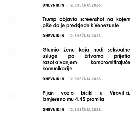
POSTED
DNEVNIK.IN
12. SIJEČNJA 2026.
Trump objavio screenshot na kojem
piše da je predsjednik Venezuele
POSTED
DNEVNIK.IN
12. SIJEČNJA 2026.
Glumio ženu koja nudi seksualne
usluge pa žrtvama prijetio
razotkrivanjem kompromitirajuće
komunikacije
POSTED
DNEVNIK.IN
12. SIJEČNJA 2026.
Pijan vozio bicikl u Virovitici.
Izmjereno mu 4.45 promila
POSTED
DNEVNIK.IN
12. SIJEČNJA 2026.