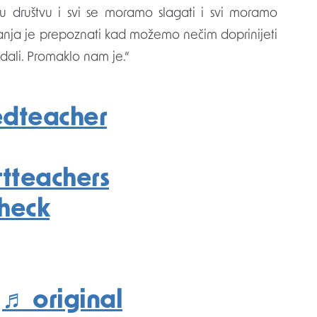
o u društvu i svi se moramo slagati i svi moramo
vanja je prepoznati kad možemo nečim doprinijeti
ladali. Promaklo nam je.“
edteacher
tteachers
check
♬ original