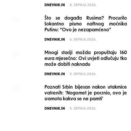
POSTED
DNEVNIK.IN
8. SRPNJA 2026.
Što se događa Rusima? Procurilo
šokantno pismo naftnog moćnika
Putinu: “Ovo je nezapamćeno”
POSTED
DNEVNIK.IN
6. SRPNJA 2026.
Mnogi stariji možda propuštaju 160
eura mjesečno: Ovi uvjeti odlučuju tko
može dobiti naknadu
POSTED
DNEVNIK.IN
5. SRPNJA 2026.
Poznati Srbin bijesan nakon utakmice
vatrenih: ‘Nogomet je pocrnio, ovo je
sramota kakva se ne pamti’
POSTED
DNEVNIK.IN
5. SRPNJA 2026.