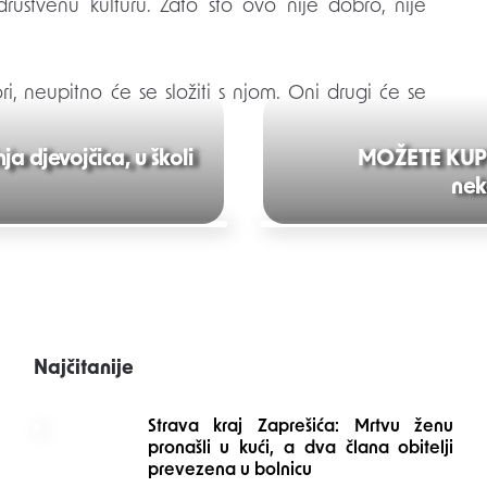
 društvenu kulturu. Zato što ovo nije dobro, nije
i, neupitno će se složiti s njom. Oni drugi će se
 djevojčica, u školi
MOŽETE KUPI
nek
Najčitanije
Strava kraj Zaprešića: Mrtvu ženu
pronašli u kući, a dva člana obitelji
prevezena u bolnicu