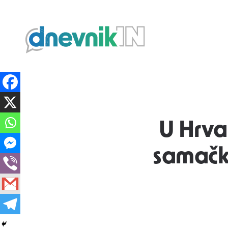
Dnevnik.in
U Hrva
samačko