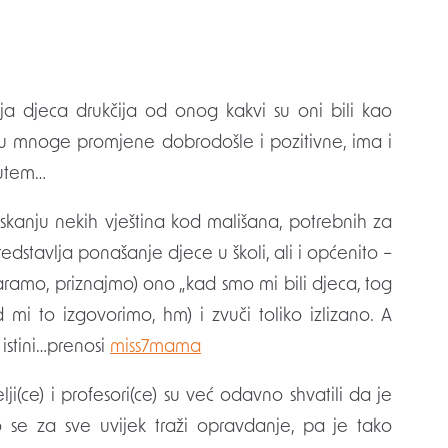
 su mnoge promjene dobrodošle i pozitivne, ima i
putem…
skanju nekih vještina kod mališana, potrebnih za
stavlja ponašanje djece u školi, ali i općenito –
varamo, priznajmo) ono „kad smo mi bili djeca, tog
 mi to izgovorimo, hm) i zvuči toliko izlizano. A
istini…prenosi
miss7mama
telji(ce) i profesori(ce) su već odavno shvatili da je
o se za sve uvijek traži opravdanje, pa je tako