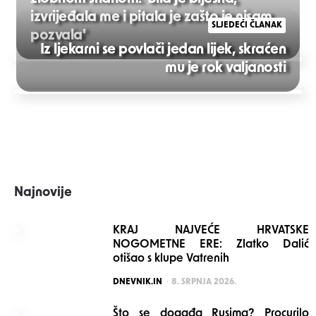
izvrijeđala me i pitala je zašto je nisam
SLJEDEĆI ČLANAK
pozvala'
Iz ljekarni se povlači jedan lijek, skraćen
Post
mu je rok valjanosti
navigation
Najnovije
KRAJ NAJVEĆE HRVATSKE
NOGOMETNE ERE: Zlatko Dalić
otišao s klupe Vatrenih
POSTED
DNEVNIK.IN
8. SRPNJA 2026.
Što se događa Rusima? Procurilo