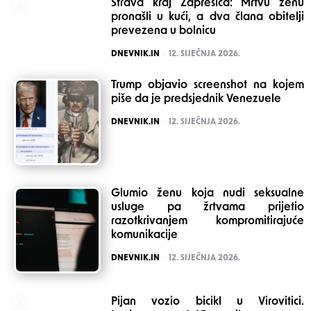
Strava kraj Zaprešića: Mrtvu ženu
pronašli u kući, a dva člana obitelji
prevezena u bolnicu
POSTED
DNEVNIK.IN
12. SIJEČNJA 2026.
Trump objavio screenshot na kojem
piše da je predsjednik Venezuele
POSTED
DNEVNIK.IN
12. SIJEČNJA 2026.
Glumio ženu koja nudi seksualne
usluge pa žrtvama prijetio
razotkrivanjem kompromitirajuće
komunikacije
POSTED
DNEVNIK.IN
12. SIJEČNJA 2026.
Pijan vozio bicikl u Virovitici.