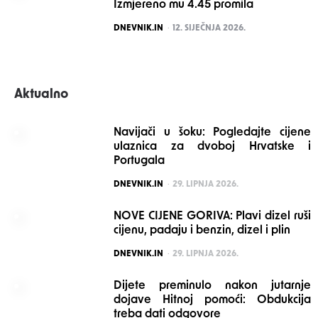
Izmjereno mu 4.45 promila
POSTED
DNEVNIK.IN
12. SIJEČNJA 2026.
Aktualno
Navijači u šoku: Pogledajte cijene
ulaznica za dvoboj Hrvatske i
Portugala
POSTED
DNEVNIK.IN
29. LIPNJA 2026.
NOVE CIJENE GORIVA: Plavi dizel ruši
cijenu, padaju i benzin, dizel i plin
POSTED
DNEVNIK.IN
29. LIPNJA 2026.
Dijete preminulo nakon jutarnje
dojave Hitnoj pomoći: Obdukcija
treba dati odgovore