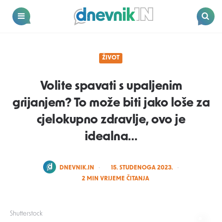
Dnevnik.in
Menu
Search
ŽIVOT
Volite spavati s upaljenim
grijanjem? To može biti jako loše za
cjelokupno zdravlje, ovo je
idealna…
POSTED
DNEVNIK.IN
15. STUDENOGA 2023.
BY
2
MIN VRIJEME ČITANJA
Shutterstock