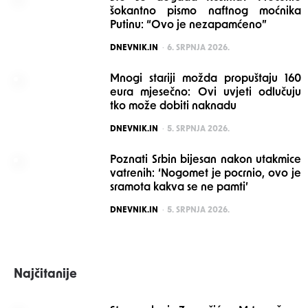
šokantno pismo naftnog moćnika
Putinu: “Ovo je nezapamćeno”
POSTED
DNEVNIK.IN
6. SRPNJA 2026.
Mnogi stariji možda propuštaju 160
eura mjesečno: Ovi uvjeti odlučuju
tko može dobiti naknadu
POSTED
DNEVNIK.IN
5. SRPNJA 2026.
Poznati Srbin bijesan nakon utakmice
vatrenih: ‘Nogomet je pocrnio, ovo je
sramota kakva se ne pamti’
POSTED
DNEVNIK.IN
5. SRPNJA 2026.
Najčitanije