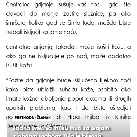
Centralno grijanje isušuje vaš nos i grlo, što
dovodi do manje zaštite sluznice, pa ako
šmrčete, koliko god se činilo ludo, možda biste
trebali isključiti grijanje noću.
Centralno grijanje, također, može isušiti kožu, a
ako ga ne isključujete po noći, može dodatno
isušiti kožu.
“Pazite da grijanje bude isključeno tijekom noći
kako biste ublažili suhoću kože, osobito ako
imate kožna oboljenja poput ekcema ili drugih
upalnih problema, kao i da biste uštedjeli
novac”, rekla je dr. Hiba Injibar iz Klinike
PRETHODNI ČLANAK
Dermasurge za Glamour.
Jadna svekrva muku muči sa svojom
zlobnom snahom: 'Bila je bijesna,