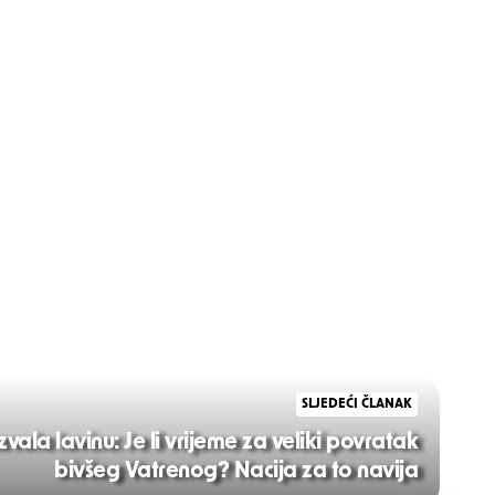
SLJEDEĆI ČLANAK
ala lavinu: Je li vrijeme za veliki povratak
bivšeg Vatrenog? Nacija za to navija