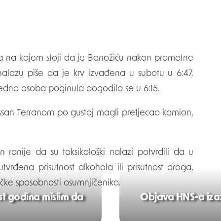
aza na kojem stoji da je Banožiću nakon prometne
 nalazu piše da je krv izvađena u subotu u 6:47.
 jedna osoba poginula dogodila se u 6:15.
ssan Terranom po gustoj magli pretjecao kamion,
 ranije da su toksikološki nalazi potvrdili da u
vrđena prisutnost alkohola ili prisutnost droga,
izičke sposobnosti osumnjičenika.
 godina mislim da
Objava HNS-a izazv