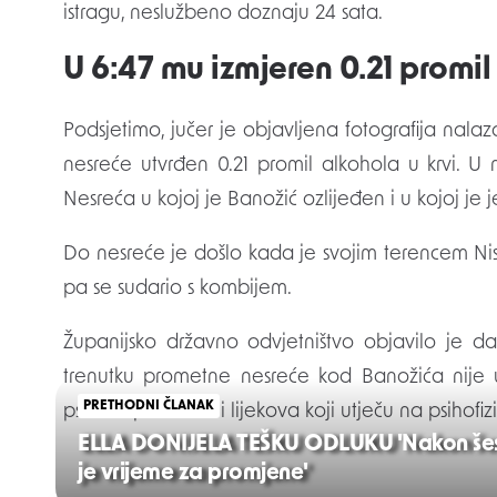
istragu, neslužbeno doznaju 24 sata.
U 6:47 mu izmjeren 0.21 promil
Podsjetimo, jučer je objavljena fotografija nal
nesreće utvrđen 0.21 promil alkohola u krvi. U
Nesreća u kojoj je Banožić ozlijeđen i u kojoj je
Do nesreće je došlo kada je svojim terencem Ni
pa se sudario s kombijem.
Županijsko državno odvjetništvo objavilo je dan
trenutku prometne nesreće kod Banožića nije ut
PRETHODNI ČLANAK
psihotropnih tvari i lijekova koji utječu na psihof
ELLA DONIJELA TEŠKU ODLUKU 'Nakon šest
je vrijeme za promjene'