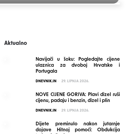
Aktualno
Navijači u šoku: Pogledajte cijene
ulaznica za dvoboj Hrvatske i
Portugala
POSTED
DNEVNIK.IN
29. LIPNJA 2026.
NOVE CIJENE GORIVA: Plavi dizel ruši
cijenu, padaju i benzin, dizel i plin
POSTED
DNEVNIK.IN
29. LIPNJA 2026.
Dijete preminulo nakon jutarnje
dojave Hitnoj pomoći: Obdukcija