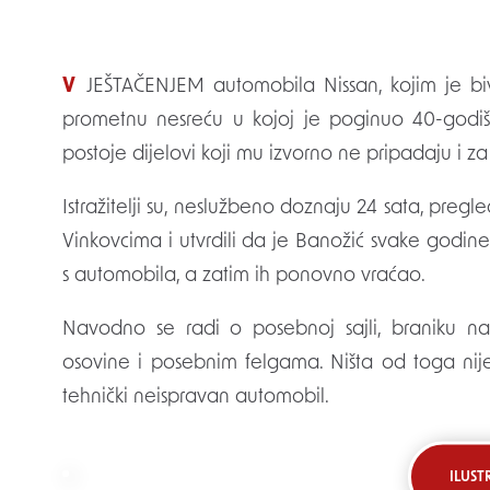
VJEŠTAČENJEM automobila Nissan, kojim je bivši ministar Mario Banožić u subotu skrivio tešku
prometnu nesreću u kojoj je poginuo 40-godiš
postoje dijelovi koji mu izvorno ne pripadaju i za
Istražitelji su, neslužbeno doznaju 24 sata, pregl
Vinkovcima i utvrdili da je Banožić svake godin
s automobila, a zatim ih ponovno vraćao.
Navodno se radi o posebnoj sajli, braniku na
osovine i posebnim felgama. Ništa od toga nije
tehnički neispravan automobil.
ILUST