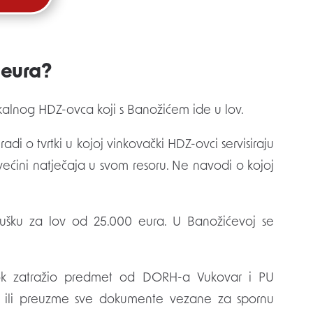
 eura?
kalnog HDZ-ovca koji s Banožićem ide u lov.
adi o tvrtki u kojoj vinkovački HDZ-ovci servisiraju
većini natječaja u svom resoru. Ne navodi o kojoj
pušku za lov od 25.000 eura. U Banožićevoj se
skok zatražio predmet od DORH-a Vukovar i PU
a ili preuzme sve dokumente vezane za spornu