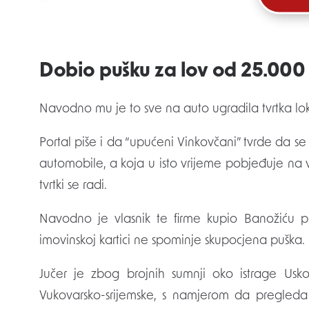
Dobio pušku za lov od 25.000
Navodno mu je to sve na auto ugradila tvrtka lo
Portal piše i da “upućeni Vinkovčani” tvrde da se r
automobile, a koja u isto vrijeme pobjeđuje na 
tvrtki se radi.
Navodno je vlasnik te firme kupio Banožiću 
imovinskoj kartici ne spominje skupocjena puška.
Jučer je zbog brojnih sumnji oko istrage U
Vukovarsko-srijemske, s namjerom da pregled