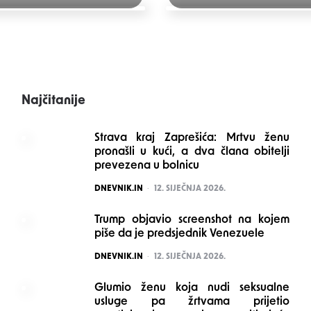
Najčitanije
Strava kraj Zaprešića: Mrtvu ženu
pronašli u kući, a dva člana obitelji
prevezena u bolnicu
POSTED
DNEVNIK.IN
12. SIJEČNJA 2026.
Trump objavio screenshot na kojem
piše da je predsjednik Venezuele
POSTED
DNEVNIK.IN
12. SIJEČNJA 2026.
Glumio ženu koja nudi seksualne
usluge pa žrtvama prijetio