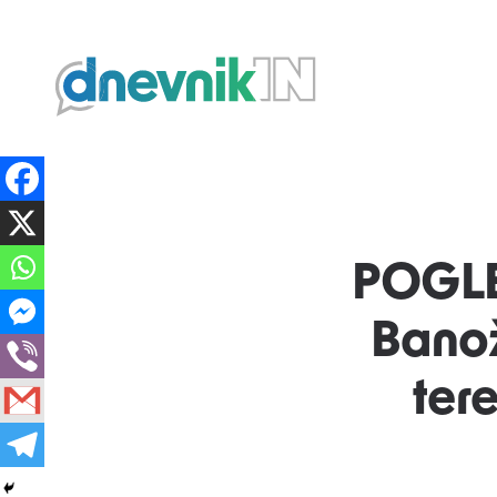
Dnevnik.in
POGLE
Banož
ter