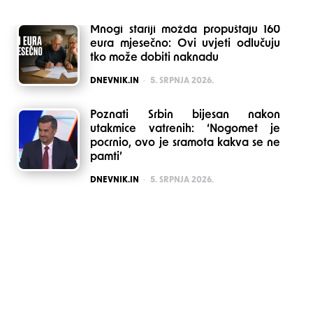
Mnogi stariji možda propuštaju 160
eura mjesečno: Ovi uvjeti odlučuju
tko može dobiti naknadu
POSTED
DNEVNIK.IN
5. SRPNJA 2026.
Poznati Srbin bijesan nakon
utakmice vatrenih: ‘Nogomet je
pocrnio, ovo je sramota kakva se ne
pamti’
POSTED
DNEVNIK.IN
5. SRPNJA 2026.