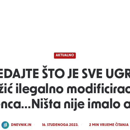
AKTUALNO
DAJTE ŠTO JE SVE UG
ić ilegalno modificira
enca…Ništa nije imalo a
POSTED
DNEVNIK.IN
16. STUDENOGA 2023.
2
MIN VRIJEME ČITANJA
BY