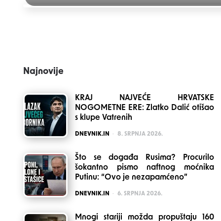
Post
navigation
Najnovije
KRAJ NAJVEĆE HRVATSKE
NOGOMETNE ERE: Zlatko Dalić otišao
s klupe Vatrenih
POSTED
DNEVNIK.IN
8. SRPNJA 2026.
Što se događa Rusima? Procurilo
šokantno pismo naftnog moćnika
Putinu: “Ovo je nezapamćeno”
POSTED
DNEVNIK.IN
6. SRPNJA 2026.
Mnogi stariji možda propuštaju 160