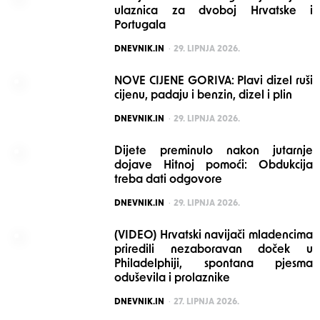
ulaznica za dvoboj Hrvatske i
Portugala
POSTED
DNEVNIK.IN
29. LIPNJA 2026.
NOVE CIJENE GORIVA: Plavi dizel ruši
cijenu, padaju i benzin, dizel i plin
POSTED
DNEVNIK.IN
29. LIPNJA 2026.
Dijete preminulo nakon jutarnje
dojave Hitnoj pomoći: Obdukcija
treba dati odgovore
POSTED
DNEVNIK.IN
29. LIPNJA 2026.
(VIDEO) Hrvatski navijači mladencima
priredili nezaboravan doček u
Philadelphiji, spontana pjesma
oduševila i prolaznike
POSTED
DNEVNIK.IN
27. LIPNJA 2026.