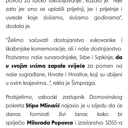
povod za fizičko sukobljavanje”, kazala je. “Nije
zato jer smo se uplašili prijetnji, jer i prijetnje i
uvrede koje slušamo, slušamo godinama”,
dodala je.
“Želimo sačuvati dostojanstvo vukovarske i
škabrnjske komemoracije, ali i naše dostojanstvo.
Pozivamo naše sunarodnjake, Srbe i Srpkinje,
da
u svojim srcima zapale svijeće
za pomen na
naše sugrađane, Hrvate i Hrvatice, koji su ubijeni
u ovim krajevima…”, rekla je Šimpraga.
Podsjetimo, saborski zastupnik Domovinskog
pokreta
Stipo Mlinarić
najavio je u srijedu da će
danas formirati živi lanac kako bi
spriječio
Milorada Pupovca
i izaslanstvo SDSS-a