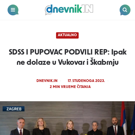
Dnevnik.in
Menu
Search
AKTUALNO
SDSS I PUPOVAC PODVILI REP: Ipak
ne dolaze u Vukovar i Škabrnju
POSTED
DNEVNIK.IN
17. STUDENOGA 2023.
BY
2
MIN VRIJEME ČITANJA