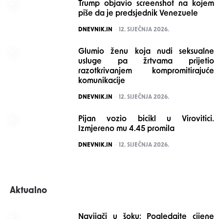
Trump objavio screenshot na kojem
piše da je predsjednik Venezuele
POSTED
DNEVNIK.IN
12. SIJEČNJA 2026.
Glumio ženu koja nudi seksualne
usluge pa žrtvama prijetio
razotkrivanjem kompromitirajuće
komunikacije
POSTED
DNEVNIK.IN
12. SIJEČNJA 2026.
Pijan vozio bicikl u Virovitici.
Izmjereno mu 4.45 promila
POSTED
DNEVNIK.IN
12. SIJEČNJA 2026.
Aktualno
Navijači u šoku: Pogledajte cijene