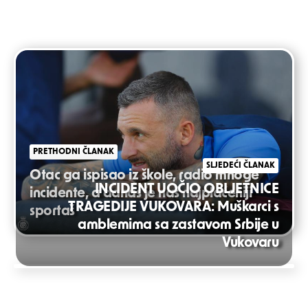
Post
navigation
PRETHODNI ČLANAK
SLJEDEĆI ČLANAK
Otac ga ispisao iz škole, radio mnoge
INCIDENT UOČIO OBLJETNICE
incidente, a danas je naš najplaćeniji
TRAGEDIJE VUKOVARA: Muškarci s
sportaš
amblemima sa zastavom Srbije u
Vukovaru