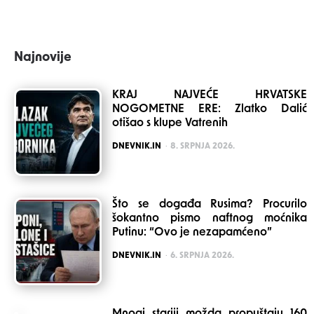
Najnovije
KRAJ NAJVEĆE HRVATSKE
NOGOMETNE ERE: Zlatko Dalić
otišao s klupe Vatrenih
POSTED
DNEVNIK.IN
8. SRPNJA 2026.
Što se događa Rusima? Procurilo
šokantno pismo naftnog moćnika
Putinu: “Ovo je nezapamćeno”
POSTED
DNEVNIK.IN
6. SRPNJA 2026.