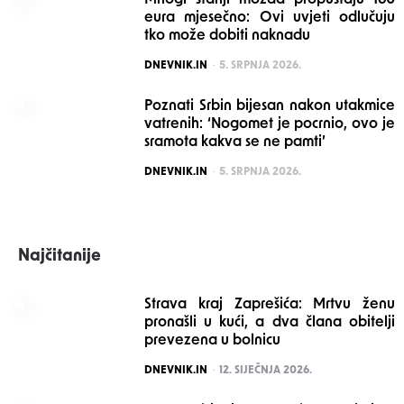
Mnogi stariji možda propuštaju 160
eura mjesečno: Ovi uvjeti odlučuju
tko može dobiti naknadu
POSTED
DNEVNIK.IN
5. SRPNJA 2026.
Poznati Srbin bijesan nakon utakmice
vatrenih: ‘Nogomet je pocrnio, ovo je
sramota kakva se ne pamti’
POSTED
DNEVNIK.IN
5. SRPNJA 2026.
Najčitanije
Strava kraj Zaprešića: Mrtvu ženu
pronašli u kući, a dva člana obitelji
prevezena u bolnicu
POSTED
DNEVNIK.IN
12. SIJEČNJA 2026.