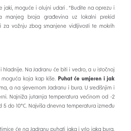
 jaki, moguće i olujni udari . “Budite na oprezu i
anja manjeg broja građevina uz lokalni prekid
ti za vožnju zbog smanjene vidljivosti te mokrih
 hladnije. Na Jadranu će biti i vedro, a u istočnoj
e moguća koja kap kiše.
Puhat će umjeren i jak
ma, a na sjevernom Jadranu i bura. U središnjim i
erni. Najniža jutarnja temperatura većinom od -2
d 5 do 10°C. Najviša dnevna temperatura između
timice će na Jadranu puhati jaka i vrlo jaka bura,