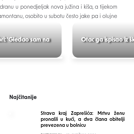
adranu u ponedjeljak nova južina i kiša, a tijekom
amontanu, osobito u subotu često jake pa i olujne
bri: ‘Gledao sam na
Otac ga ispisao iz š
Najčitanije
Strava kraj Zaprešića: Mrtvu ženu
pronašli u kući, a dva člana obitelji
prevezena u bolnicu