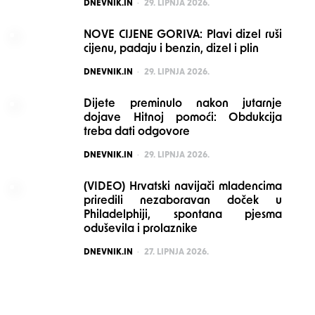
POSTED
DNEVNIK.IN
29. LIPNJA 2026.
NOVE CIJENE GORIVA: Plavi dizel ruši
cijenu, padaju i benzin, dizel i plin
POSTED
DNEVNIK.IN
29. LIPNJA 2026.
Dijete preminulo nakon jutarnje
dojave Hitnoj pomoći: Obdukcija
treba dati odgovore
POSTED
DNEVNIK.IN
29. LIPNJA 2026.
(VIDEO) Hrvatski navijači mladencima
priredili nezaboravan doček u
Philadelphiji, spontana pjesma
oduševila i prolaznike
POSTED
DNEVNIK.IN
27. LIPNJA 2026.