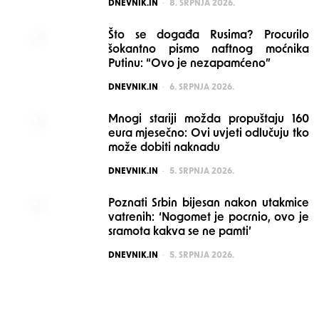
POSTED
DNEVNIK.IN
8. SRPNJA 2026.
Što se događa Rusima? Procurilo
šokantno pismo naftnog moćnika
Putinu: “Ovo je nezapamćeno”
POSTED
DNEVNIK.IN
6. SRPNJA 2026.
Mnogi stariji možda propuštaju 160
eura mjesečno: Ovi uvjeti odlučuju tko
može dobiti naknadu
POSTED
DNEVNIK.IN
5. SRPNJA 2026.
Poznati Srbin bijesan nakon utakmice
vatrenih: ‘Nogomet je pocrnio, ovo je
sramota kakva se ne pamti’
POSTED
DNEVNIK.IN
5. SRPNJA 2026.