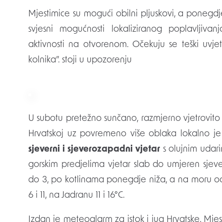
Mjestimice su mogući obilni pljuskovi, a ponegdje
svjesni mogućnosti lokaliziranog poplavljiv
aktivnosti na otvorenom. Očekuju se teški uvje
kolnika”. stoji u upozorenju
U subotu pretežno sunčano, razmjerno vjetrovito i
Hrvatskoj uz povremeno više oblaka lokalno j
sjeverni i sjeverozapadni vjetar
s olujnim udari
gorskim predjelima vjetar slab do umjeren sjev
do 3, po kotlinama ponegdje niža, a na moru o
6 i 11, na Jadranu 11 i 16°C.
Izdan je meteoalarm za istok i jug Hrvatske. Mjes