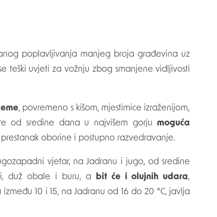
e teški uvjeti za vožnju zbog smanjene vidljivosti
ijeme
, povremeno s kišom, mjestimice izraženijom,
re od sredine dana u najvišem gorju
moguća
 prestanak oborine i postupno razvedravanje.
jugozapadni vjetar, na Jadranu i jugo, od sredine
ni, duž obale i buru, a
bit će i olujnih udara
,
zmeđu 10 i 15, na Jadranu od 16 do 20 °C, javlja