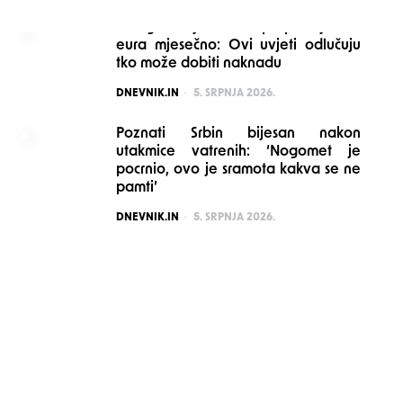
Mnogi stariji možda propuštaju 160
eura mjesečno: Ovi uvjeti odlučuju
tko može dobiti naknadu
POSTED
DNEVNIK.IN
5. SRPNJA 2026.
Poznati Srbin bijesan nakon
utakmice vatrenih: ‘Nogomet je
pocrnio, ovo je sramota kakva se ne
pamti’
POSTED
DNEVNIK.IN
5. SRPNJA 2026.