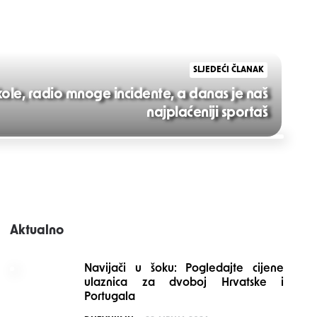
SLJEDEĆI ČLANAK
kole, radio mnoge incidente, a danas je naš
najplaćeniji sportaš
Aktualno
Navijači u šoku: Pogledajte cijene
ulaznica za dvoboj Hrvatske i
Portugala