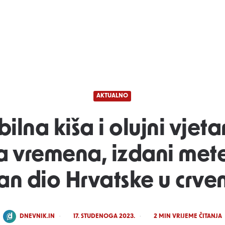
AKTUALNO
bilna kiša i olujni vjet
 vremena, izdani met
an dio Hrvatske u crv
POSTED
DNEVNIK.IN
17. STUDENOGA 2023.
2
MIN VRIJEME ČITANJA
BY