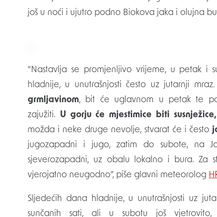
još u noći i ujutro podno Biokova jaka i olujna bu
“Nastavlja se promjenljivo vrijeme, u petak i s
hladnije, u unutrašnjosti često uz jutarnji mra
grmljavinom
, bit će uglavnom u petak te 
zajužiti.
U gorju će mjestimice biti susnježice,
možda i neke druge nevolje, stvarat će i često
j
jugozapadni i jugo, zatim do subote, na Ja
sjeverozapadni, uz obalu lokalno i bura. Za s
vjerojatno neugodno”, piše glavni meteorolog
H
Sljedećih dana hladnije, u unutrašnjosti uz ju
sunčanih sati, ali u subotu još vjetrovit