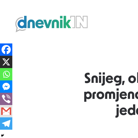
Dnevnik.in
Snijeg, o
promjena
jed