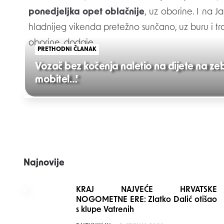
ponedjeljka opet oblačnije
, uz oborine. I na J
hladnijeg vikenda pretežno sunčano, uz buru i tr
oborine, dodaje.
PRETHODNI ČLANAK
Vozač bez kočenja naletio na dijete na ze
mobitel…’
Post
navigation
Najnovije
KRAJ NAJVEĆE HRVATSKE
NOGOMETNE ERE: Zlatko Dalić otišao
s klupe Vatrenih