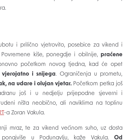
ra.
ubotu i prilično vjetrovito, posebice za vikend i
z. Povremene kiše, ponegdje i obilnije,
praćene
ponovno početkom novog tjedna, kad će opet
 vjerojatno i snijega
. Ograničenja u prometu,
ak, na udare i olujan vjetar.
Početkom petka još
dranu još i u nedjelju prijepodne sjeverni i
tudeni ništa neobično, ali naviklima na toplinu
RT
-a Zoran Vakula.
tarnji mraz, te za vikend većinom suho, uz dosta
o, ponajviše u Podunavlju, kaže Vakula.
Od