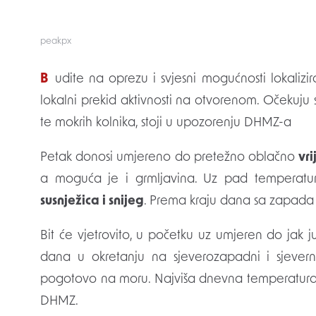
peakpx
Budite na oprezu i svjesni mogućnosti lokaliziranog poplavljivanja manjeg broja građevina uz
lokalni prekid aktivnosti na otvorenom. Očekuju s
te mokrih kolnika, stoji u upozorenju DHMZ-a
Petak donosi umjereno do pretežno oblačno
vr
a moguća je i grmljavina. Uz pad temperatu
susnježica i snijeg
. Prema kraju dana sa zapada
Bit će vjetrovito, u početku uz umjeren do jak 
dana u okretanju na sjeverozapadni i sjever
pogotovo na moru. Najviša dnevna temperatura i
DHMZ.