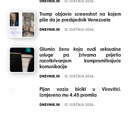
POSTED
DNEVNIK.IN
12. SIJEČNJA 2026.
Trump objavio screenshot na kojem
piše da je predsjednik Venezuele
POSTED
DNEVNIK.IN
12. SIJEČNJA 2026.
Glumio ženu koja nudi seksualne
usluge pa žrtvama prijetio
razotkrivanjem kompromitirajuće
komunikacije
POSTED
DNEVNIK.IN
12. SIJEČNJA 2026.
Pijan vozio bicikl u Virovitici.
Izmjereno mu 4.45 promila
POSTED
DNEVNIK.IN
12. SIJEČNJA 2026.