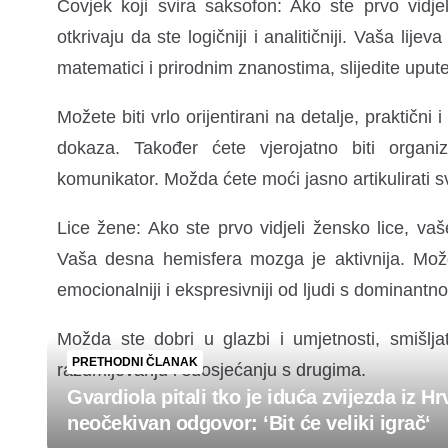
Čovjek koji svira saksofon: Ako ste prvo vidj
otkrivaju da ste logičniji i analitičniji. Vaša li
matematici i prirodnim znanostima, slijedite upute
Možete biti vrlo orijentirani na detalje, praktični 
dokaza. Također ćete vjerojatno biti organiz
komunikator. Možda ćete moći jasno artikulirati sv
Lice žene: Ako ste prvo vidjeli žensko lice, vaše
Vaša desna hemisfera mozga je aktivnija. Možda
emocionalniji i ekspresivniji od ljudi s domina
Možda ste dobri u glazbi i umjetnosti, smišljat
PRETHODNI ČLANAK
razumijevanju i suosjećanju s drugima.
Gvardiola pitali tko je iduća zvijezda iz H
neočekivan odgovor: ‘Bit će veliki igrač‘