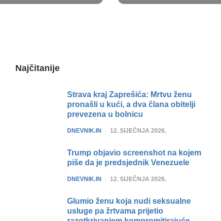
Najčitanije
Strava kraj Zaprešića: Mrtvu ženu
pronašli u kući, a dva člana obitelji
prevezena u bolnicu
POSTED
DNEVNIK.IN
12. SIJEČNJA 2026.
Trump objavio screenshot na kojem
piše da je predsjednik Venezuele
POSTED
DNEVNIK.IN
12. SIJEČNJA 2026.
Glumio ženu koja nudi seksualne
usluge pa žrtvama prijetio
razotkrivanjem kompromitirajuće