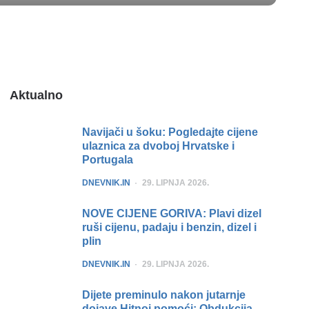
Aktualno
Navijači u šoku: Pogledajte cijene
ulaznica za dvoboj Hrvatske i
Portugala
POSTED
DNEVNIK.IN
29. LIPNJA 2026.
NOVE CIJENE GORIVA: Plavi dizel
ruši cijenu, padaju i benzin, dizel i
plin
POSTED
DNEVNIK.IN
29. LIPNJA 2026.
Dijete preminulo nakon jutarnje
dojave Hitnoj pomoći: Obdukcija