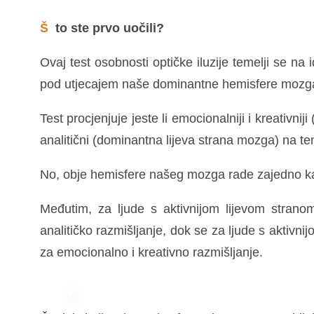
Što ste prvo uočili?
Ovaj test osobnosti optičke iluzije temelji se na i
pod utjecajem naše dominantne hemisfere mozg
Test procjenjuje jeste li emocionalniji i kreativni
analitični (dominantna lijeva strana mozga) na tem
No, obje hemisfere našeg mozga rade zajedno kak
Međutim, za ljude s aktivnijom lijevom stran
analitičko razmišljanje, dok se za ljude s akti
za emocionalno i kreativno razmišljanje.