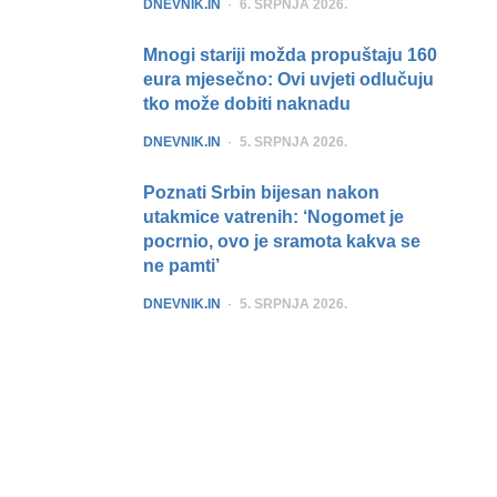
POSTED
DNEVNIK.IN
6. SRPNJA 2026.
Mnogi stariji možda propuštaju 160
eura mjesečno: Ovi uvjeti odlučuju
tko može dobiti naknadu
POSTED
DNEVNIK.IN
5. SRPNJA 2026.
Poznati Srbin bijesan nakon
utakmice vatrenih: ‘Nogomet je
pocrnio, ovo je sramota kakva se
ne pamti’
POSTED
DNEVNIK.IN
5. SRPNJA 2026.