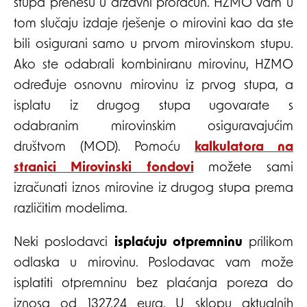
stupa prenesu u državni proračun. HZMO vam u
tom slučaju izdaje rješenje o mirovini kao da ste
bili osigurani samo u prvom mirovinskom stupu.
Ako ste odabrali kombiniranu mirovinu, HZMO
određuje osnovnu mirovinu iz prvog stupa, a
isplatu iz drugog stupa ugovarate s
odabranim mirovinskim osiguravajućim
društvom (MOD). Pomoću
kalkulatora na
stranici Mirovinski fondovi
možete sami
izračunati iznos mirovine iz drugog stupa prema
različitim modelima.
Neki poslodavci
isplaćuju otpremninu
prilikom
odlaska u mirovinu. Poslodavac vam može
isplatiti otpremninu bez plaćanja poreza do
iznosa od 1327,24 eura. U sklopu aktualnih