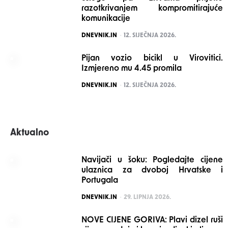
razotkrivanjem kompromitirajuće
komunikacije
POSTED
DNEVNIK.IN
12. SIJEČNJA 2026.
Pijan vozio bicikl u Virovitici.
Izmjereno mu 4.45 promila
POSTED
DNEVNIK.IN
12. SIJEČNJA 2026.
Aktualno
Navijači u šoku: Pogledajte cijene
ulaznica za dvoboj Hrvatske i
Portugala
POSTED
DNEVNIK.IN
29. LIPNJA 2026.
NOVE CIJENE GORIVA: Plavi dizel ruši