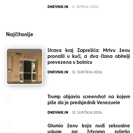
POSTED
DNEVNIK.IN
5. SRPNJA 2026.
Najčitanije
Strava kraj Zaprešića: Mrtvu ženu
pronašli u kući, a dva člana obitelji
prevezena u bolnicu
POSTED
DNEVNIK.IN
12. SIJEČNJA 2026.
Trump objavio screenshot na kojem
piše da je predsjednik Venezuele
POSTED
DNEVNIK.IN
12. SIJEČNJA 2026.
Glumio ženu koja nudi seksualne
usluge pa žrtvama prijetio