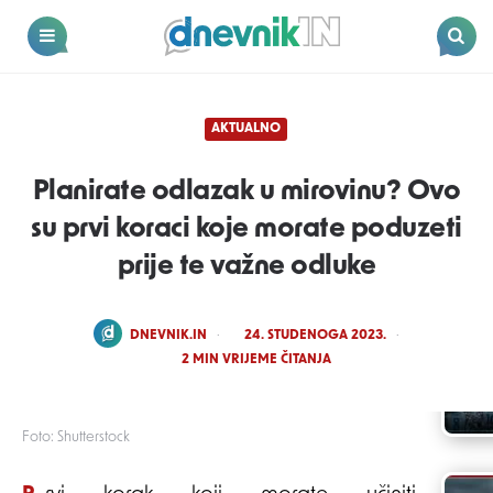
Dnevnik.in
Menu
Search
AKTUALNO
Planirate odlazak u mirovinu? Ovo
su prvi koraci koje morate poduzeti
prije te važne odluke
POSTED
DNEVNIK.IN
24. STUDENOGA 2023.
BY
2
MIN VRIJEME ČITANJA
Foto: Shutterstock