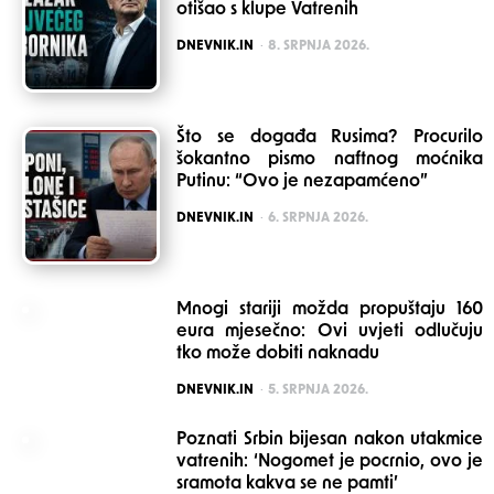
otišao s klupe Vatrenih
POSTED
DNEVNIK.IN
8. SRPNJA 2026.
Što se događa Rusima? Procurilo
šokantno pismo naftnog moćnika
Putinu: “Ovo je nezapamćeno”
POSTED
DNEVNIK.IN
6. SRPNJA 2026.
Mnogi stariji možda propuštaju 160
eura mjesečno: Ovi uvjeti odlučuju
tko može dobiti naknadu
POSTED
DNEVNIK.IN
5. SRPNJA 2026.
Poznati Srbin bijesan nakon utakmice
vatrenih: ‘Nogomet je pocrnio, ovo je
sramota kakva se ne pamti’