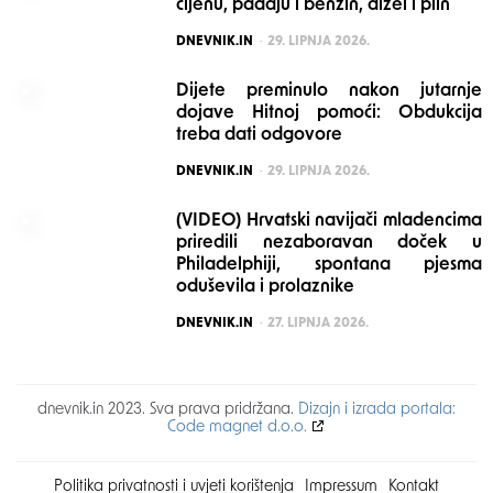
cijenu, padaju i benzin, dizel i plin
POSTED
DNEVNIK.IN
29. LIPNJA 2026.
Dijete preminulo nakon jutarnje
dojave Hitnoj pomoći: Obdukcija
treba dati odgovore
POSTED
DNEVNIK.IN
29. LIPNJA 2026.
(VIDEO) Hrvatski navijači mladencima
priredili nezaboravan doček u
Philadelphiji, spontana pjesma
oduševila i prolaznike
POSTED
DNEVNIK.IN
27. LIPNJA 2026.
dnevnik.in 2023. Sva prava pridržana.
Dizajn i izrada portala:
Code magnet d.o.o.
Politika privatnosti i uvjeti korištenja
Impressum
Kontakt