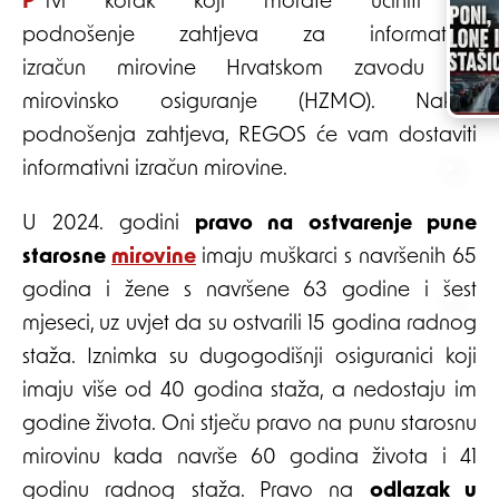
Prvi korak koji morate učiniti je
podnošenje zahtjeva za informativni
izračun mirovine Hrvatskom zavodu za
mirovinsko osiguranje (HZMO). Nakon
podnošenja zahtjeva, REGOS će vam dostaviti
informativni izračun mirovine.
U 2024. godini
pravo na ostvarenje pune
starosne
mirovine
imaju muškarci s navršenih 65
godina i žene s navršene 63 godine i šest
mjeseci, uz uvjet da su ostvarili 15 godina radnog
staža. Iznimka su dugogodišnji osiguranici koji
imaju više od 40 godina staža, a nedostaju im
godine života. Oni stječu pravo na punu starosnu
mirovinu kada navrše 60 godina života i 41
godinu radnog staža. Pravo na
odlazak u