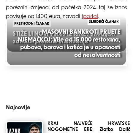
poreznih izmjena, od početka 2024. taj se iznos
povisuje na 1400 eura, navodi
tportal
.
SLJEDEĆI ČLANAK
PRETHODNI ČLANAK
MASOVNI BANKROTI PRIJETE
STIŽE LI NOVI VIRUS IZ KINE? Stručnjaci
NJEMAČKOJ: Više od 15.000 restorana,
zatražili precizne informacije
pubova, barova i kafića je u opasnosti
Post
od nesolventnosti
navigation
Najnovije
KRAJ NAJVEĆE HRVATSKE
NOGOMETNE ERE: Zlatko Dalić