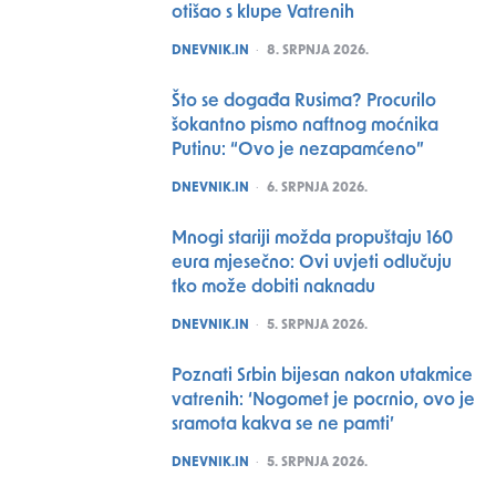
otišao s klupe Vatrenih
POSTED
DNEVNIK.IN
8. SRPNJA 2026.
Što se događa Rusima? Procurilo
šokantno pismo naftnog moćnika
Putinu: “Ovo je nezapamćeno”
POSTED
DNEVNIK.IN
6. SRPNJA 2026.
Mnogi stariji možda propuštaju 160
eura mjesečno: Ovi uvjeti odlučuju
tko može dobiti naknadu
POSTED
DNEVNIK.IN
5. SRPNJA 2026.
Poznati Srbin bijesan nakon utakmice
vatrenih: ‘Nogomet je pocrnio, ovo je
sramota kakva se ne pamti’
POSTED
DNEVNIK.IN
5. SRPNJA 2026.