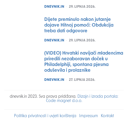
POSTED
DNEVNIK.IN
29. LIPNJA 2026.
Dijete preminulo nakon jutarnje
dojave Hitnoj pomoći: Obdukcija
treba dati odgovore
POSTED
DNEVNIK.IN
29. LIPNJA 2026.
(VIDEO) Hrvatski navijači mladencima
priredili nezaboravan doček u
Philadelphiji, spontana pjesma
oduševila i prolaznike
POSTED
DNEVNIK.IN
27. LIPNJA 2026.
dnevnik.in 2023. Sva prava pridržana.
Dizajn i izrada portala:
Code magnet d.o.o.
Politika privatnosti i uvjeti korištenja
Impressum
Kontakt