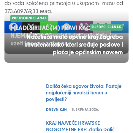
do sada isplaćeno primanja u ukupnom iznosu od
373.609.769,33 eura.
PRETHODNI ČLANAK
MLADI SIRIJAC (14) PRAVI KAOS U
SLJEDEĆI ČLANAK
NJEMAČKOJ: “Gucci-Abdul” prijeti da će
Načelnica male općine kraj Zagreba
uzeti taoca u zatvoru
uhvaćena kako kćeri sređuje poslove i
plaća je općinskim novcem
Post
navigation
Dalića čeka ugovor života: Postaje
najplaćeniji hrvatski trener u
povijesti?
POSTED
DNEVNIK.IN
8. SRPNJA 2026.
KRAJ NAJVEĆE HRVATSKE
NOGOMETNE ERE: Zlatko Dalić