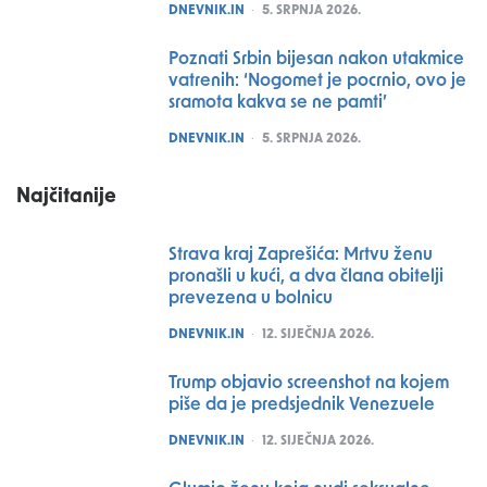
POSTED
DNEVNIK.IN
5. SRPNJA 2026.
Poznati Srbin bijesan nakon utakmice
vatrenih: ‘Nogomet je pocrnio, ovo je
sramota kakva se ne pamti’
POSTED
DNEVNIK.IN
5. SRPNJA 2026.
Najčitanije
Strava kraj Zaprešića: Mrtvu ženu
pronašli u kući, a dva člana obitelji
prevezena u bolnicu
POSTED
DNEVNIK.IN
12. SIJEČNJA 2026.
Trump objavio screenshot na kojem
piše da je predsjednik Venezuele
POSTED
DNEVNIK.IN
12. SIJEČNJA 2026.