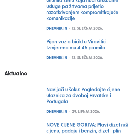
Glumio ženu koja nudi seksualne
usluge pa žrtvama prijetio
razotkrivanjem kompromitirajuće
komunikacije
POSTED
DNEVNIK.IN
12. SIJEČNJA 2026.
Pijan vozio bicikl u Virovitici.
Izmjereno mu 4.45 promila
POSTED
DNEVNIK.IN
12. SIJEČNJA 2026.
Aktualno
Navijači u šoku: Pogledajte cijene
ulaznica za dvoboj Hrvatske i
Portugala
POSTED
DNEVNIK.IN
29. LIPNJA 2026.
NOVE CIJENE GORIVA: Plavi dizel ruši
cijenu, padaju i benzin, dizel i plin