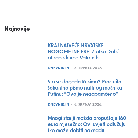
Najnovije
KRAJ NAJVEĆE HRVATSKE
NOGOMETNE ERE: Zlatko Dalić
otišao s klupe Vatrenih
POSTED
DNEVNIK.IN
8. SRPNJA 2026.
Što se događa Rusima? Procurilo
šokantno pismo naftnog moćnika
Putinu: “Ovo je nezapamćeno”
POSTED
DNEVNIK.IN
6. SRPNJA 2026.
Mnogi stariji možda propuštaju 160
eura mjesečno: Ovi uvjeti odlučuju
tko može dobiti naknadu