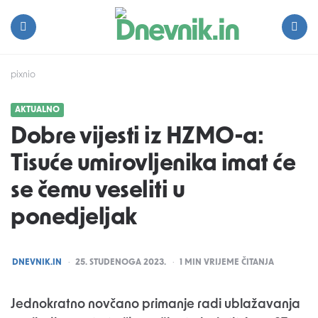
Dnevnik.in
Menu
Search
pixnio
AKTUALNO
Dobre vijesti iz HZMO-a:
Tisuće umirovljenika imat će
se čemu veseliti u
ponedjeljak
POSTED
DNEVNIK.IN
25. STUDENOGA 2023.
1
MIN VRIJEME ČITANJA
BY
Jednokratno novčano primanje radi ublažavanja