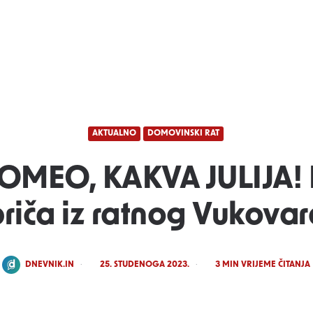
AKTUALNO
DOMOVINSKI RAT
OMEO, KAKVA JULIJA! 
riča iz ratnog Vukova
POSTED
DNEVNIK.IN
25. STUDENOGA 2023.
3
MIN VRIJEME ČITANJA
BY