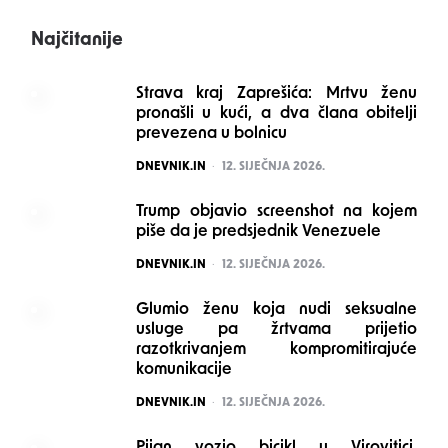
Najčitanije
Strava kraj Zaprešića: Mrtvu ženu
pronašli u kući, a dva člana obitelji
prevezena u bolnicu
POSTED
DNEVNIK.IN
12. SIJEČNJA 2026.
Trump objavio screenshot na kojem
piše da je predsjednik Venezuele
POSTED
DNEVNIK.IN
12. SIJEČNJA 2026.
Glumio ženu koja nudi seksualne
usluge pa žrtvama prijetio
razotkrivanjem kompromitirajuće
komunikacije
POSTED
DNEVNIK.IN
12. SIJEČNJA 2026.
Pijan vozio bicikl u Virovitici.