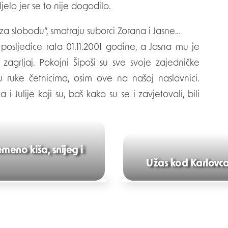
jelo jer se to nije dogodilo.
 za slobodu”, smatraju suborci Zorana i Jasne…
osljedice rata 01.11.2001 godine, a Jasna mu je
zagrljaj. Pokojni Šipoši su sve svoje zajedničke
 u ruke četnicima, osim ove na našoj naslovnici.
Julije koji su, baš kako su se i zavjetovali, bili
meno kiša, snijeg i
Užas kod Karlovca