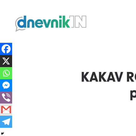
Dnevnik.in
KAKAV R
p