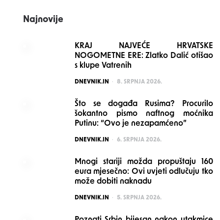
Najnovije
KRAJ NAJVEĆE HRVATSKE
NOGOMETNE ERE: Zlatko Dalić otišao
s klupe Vatrenih
POSTED
DNEVNIK.IN
8. SRPNJA 2026.
Što se događa Rusima? Procurilo
šokantno pismo naftnog moćnika
Putinu: “Ovo je nezapamćeno”
POSTED
DNEVNIK.IN
6. SRPNJA 2026.
Mnogi stariji možda propuštaju 160
eura mjesečno: Ovi uvjeti odlučuju tko
može dobiti naknadu
POSTED
DNEVNIK.IN
5. SRPNJA 2026.
Poznati Srbin bijesan nakon utakmice