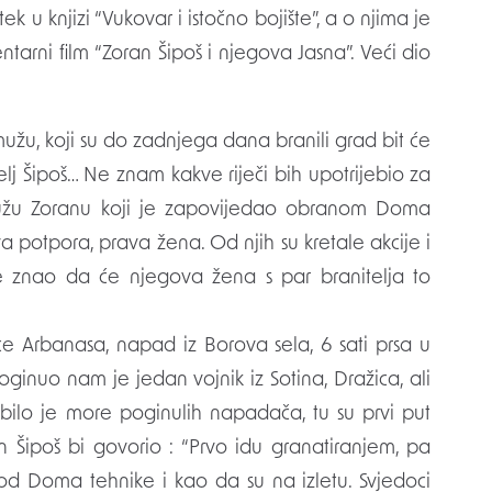
ek u knjizi “Vukovar i istočno bojište”, a o njima je
ntarni film “Zoran Šipoš i njegova Jasna”. Veći dio
mužu, koji su do zadnjega dana branili grad bit će
elj Šipoš… Ne znam kakve riječi bih upotrijebio za
 mužu Zoranu koji je zapovijedao obranom Doma
a potpora, prava žena. Od njih su kretale akcije i
e znao da će njegova žena s par branitelja to
ice Arbanasa, napad iz Borova sela, 6 sati prsa u
 Poginuo nam je jedan vojnik iz Sotina, Dražica, ali
 bilo je more poginulih napadača, tu su prvi put
 Šipoš bi govorio : “Prvo idu granatiranjem, pa
e kod Doma tehnike i kao da su na izletu. Svjedoci