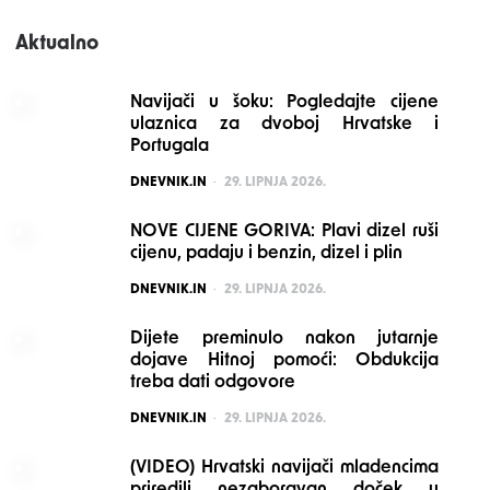
Aktualno
Navijači u šoku: Pogledajte cijene
ulaznica za dvoboj Hrvatske i
Portugala
POSTED
DNEVNIK.IN
29. LIPNJA 2026.
NOVE CIJENE GORIVA: Plavi dizel ruši
cijenu, padaju i benzin, dizel i plin
POSTED
DNEVNIK.IN
29. LIPNJA 2026.
Dijete preminulo nakon jutarnje
dojave Hitnoj pomoći: Obdukcija
treba dati odgovore
POSTED
DNEVNIK.IN
29. LIPNJA 2026.
(VIDEO) Hrvatski navijači mladencima
priredili nezaboravan doček u