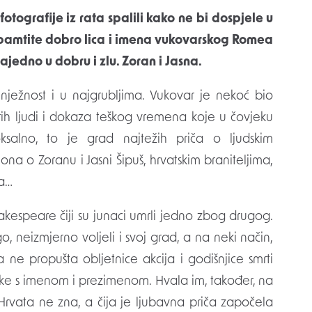
 Upamtite dobro lica i imena vukovarskog Romea
i zajedno u dobru i zlu. Zoran i Jasna.
ježnost i u najgrubljima. Vukovar je nekoć bio
obrih ljudi i dokaza teškog vremena koje u čovjeku
ksalno, to je grad najtežih priča o ljudskim
 ona o Zoranu i Jasni Šipuš, hrvatskim braniteljima,
ma…
hakespeare čiji su junaci umrli jedno zbog drugog.
o, neizmjerno voljeli i svoj grad, a na neki način,
a ne propušta obljetnice akcija i godišnjice smrti
nake s imenom i prezimenom. Hvala im, također, na
rvata ne zna, a čija je ljubavna priča započela