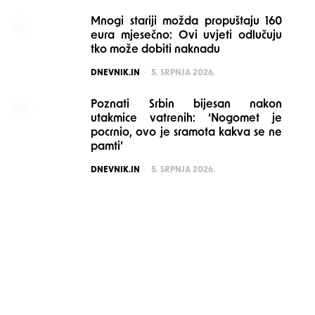
Mnogi stariji možda propuštaju 160
eura mjesečno: Ovi uvjeti odlučuju
tko može dobiti naknadu
POSTED
DNEVNIK.IN
5. SRPNJA 2026.
Poznati Srbin bijesan nakon
utakmice vatrenih: ‘Nogomet je
pocrnio, ovo je sramota kakva se ne
pamti’
POSTED
DNEVNIK.IN
5. SRPNJA 2026.