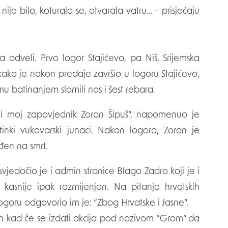
e bilo, koturala se, otvarala vatru… – prisjećaju
na odveli. Prvo logor Stajićevo, pa Niš, Srijemska
kako je nakon predaje završio u logoru Stajićevo,
mu batinanjem slomili nos i šest rebara.
o i moj zapovjednik Zoran Šipuš”, napomenuo je
inki vukovarski junaci. Nakon logora, Zoran je
đen na smrt.
osvjedočio je i admin stranice Blago Zadro koji je i
 kasnije ipak razmijenjen. Na pitanje hrvatskih
logoru odgovorio im je: “Zbog Hrvatske i Jasne”.
dan kad će se izdati akcija pod nazivom “Grom” da