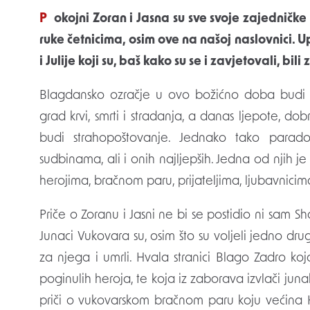
Pokojni Zoran i Jasna su sve svoje zajedničke fotografije iz rata spalili kako ne bi dospjele u
ruke četnicima, osim ove na našoj naslovnici.
i Julije koji su, baš kako su se i zavjetovali, bil
Blagdansko ozračje u ovo božićno doba budi n
grad krvi, smrti i stradanja, a danas ljepote, d
budi strahopoštovanje. Jednako tako parado
sudbinama, ali i onih najljepših. Jedna od njih je
herojima, bračnom paru, prijateljima, ljubavnici
Priče o Zoranu i Jasni ne bi se postidio ni sam S
Junaci Vukovara su, osim što su voljeli jedno drug
za njega i umrli. Hvala stranici Blago Zadro koj
poginulih heroja, te koja iz zaborava izvlači ju
priči o vukovarskom bračnom paru koju većina H