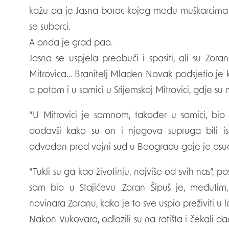
kažu da je Jasna borac kojeg među muškarcima nij
se suborci.
A onda je grad pao.
Jasna se uspjela preobući i spasiti, ali su Zora
Mitrovica… Branitelj Mladen Novak podsjetio je 
a potom i u samici u Srijemskoj Mitrovici, gdje su 
“U Mitrovici je samnom, također u samici, bi
dodavši kako su on i njegova supruga bili ist
odveden pred vojni sud u Beogradu gdje je osu
“Tukli su ga kao životinju, najviše od svih nas”, p
sam bio u Stajićevu .Zoran Šipuš je, međutim,
novinara Zoranu, kako je to sve uspio preživiti u 
Nakon Vukovara, odlazili su na ratišta i čekali 