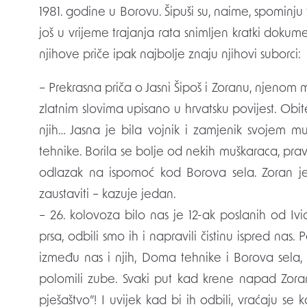
1981. godine u Borovu. Šipuši su, naime, spominju t
još u vrijeme trajanja rata snimljen kratki dokume
njihove priče ipak najbolje znaju njihovi suborci:
– Prekrasna priča o Jasni Šipoš i Zoranu, njenom 
zlatnim slovima upisano u hrvatsku povijest. Obit
njih… Jasna je bila vojnik i zamjenik svojem
tehnike. Borila se bolje od nekih muškaraca, prav
odlazak na ispomoć kod Borova sela. Zoran j
zaustaviti – kazuje jedan.
– 26. kolovoza bilo nas je 12-ak poslanih od Iv
prsa, odbili smo ih i napravili čistinu ispred nas.
između nas i njih, Doma tehnike i Borova sela,
polomili zube. Svaki put kad krene napad Zoran
pješaštvo”! I uvijek kad bi ih odbili, vraćaju s