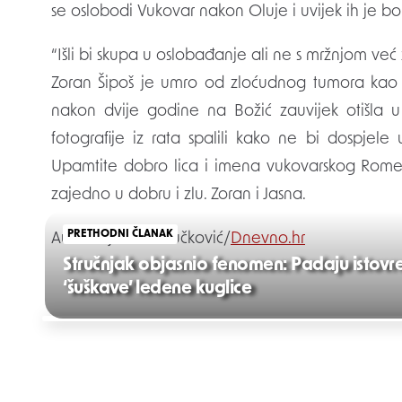
se oslobodi Vukovar nakon Oluje i uvijek ih je bol
“Išli bi skupa u oslobađanje ali ne s mržnjom već
Zoran Šipoš je umro od zloćudnog tumora kao p
nakon dvije godine na Božić zauvijek otišla u 
fotografije iz rata spalili kako ne bi dospjele
Upamtite dobro lica i imena vukovarskog Romea i 
zajedno u dobru i zlu. Zoran i Jasna.
PRETHODNI ČLANAK
Autor:Snježana Vučković/
Dnevno.hr
Stručnjak objasnio fenomen: Padaju istovre
‘šuškave’ ledene kuglice
Post
navigation