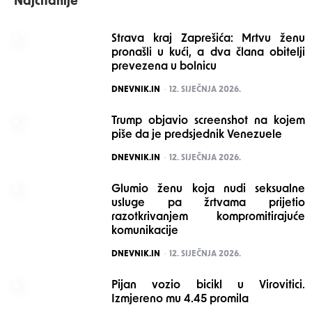
Najčitanije
Strava kraj Zaprešića: Mrtvu ženu
pronašli u kući, a dva člana obitelji
prevezena u bolnicu
POSTED
DNEVNIK.IN
12. SIJEČNJA 2026.
Trump objavio screenshot na kojem
piše da je predsjednik Venezuele
POSTED
DNEVNIK.IN
12. SIJEČNJA 2026.
Glumio ženu koja nudi seksualne
usluge pa žrtvama prijetio
razotkrivanjem kompromitirajuće
komunikacije
POSTED
DNEVNIK.IN
12. SIJEČNJA 2026.
Pijan vozio bicikl u Virovitici.
Izmjereno mu 4.45 promila