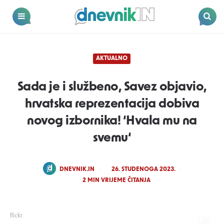
Dnevnik.in
Menu
Search
AKTUALNO
Sada je i službeno, Savez objavio,
hrvatska reprezentacija dobiva
novog izbornika! ‘Hvala mu na
svemu‘
POSTED
DNEVNIK.IN
26. STUDENOGA 2023.
BY
2
MIN VRIJEME ČITANJA
flickr