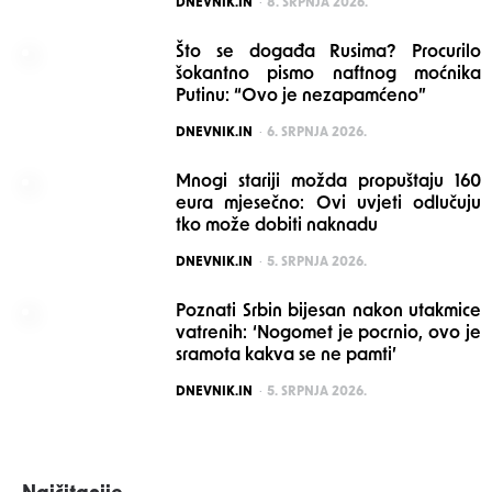
DNEVNIK.IN
8. SRPNJA 2026.
Što se događa Rusima? Procurilo
šokantno pismo naftnog moćnika
Putinu: “Ovo je nezapamćeno”
POSTED
DNEVNIK.IN
6. SRPNJA 2026.
Mnogi stariji možda propuštaju 160
eura mjesečno: Ovi uvjeti odlučuju
tko može dobiti naknadu
POSTED
DNEVNIK.IN
5. SRPNJA 2026.
Poznati Srbin bijesan nakon utakmice
vatrenih: ‘Nogomet je pocrnio, ovo je
sramota kakva se ne pamti’
POSTED
DNEVNIK.IN
5. SRPNJA 2026.