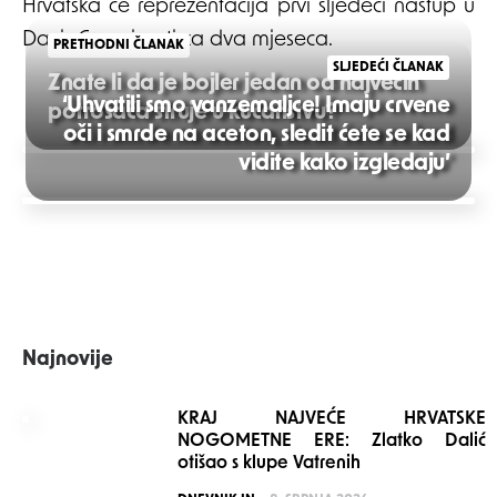
Hrvatska će reprezentacija prvi sljedeći nastup u
Davis Cupu imati za dva mjeseca.
PRETHODNI ČLANAK
SLJEDEĆI ČLANAK
Znate li da je bojler jedan od najvećih
‘Uhvatili smo vanzemaljce! Imaju crvene
potrošača struje u kućanstvu?
oči i smrde na aceton, sledit ćete se kad
Post
vidite kako izgledaju’
navigation
Najnovije
KRAJ NAJVEĆE HRVATSKE
NOGOMETNE ERE: Zlatko Dalić
otišao s klupe Vatrenih
POSTED