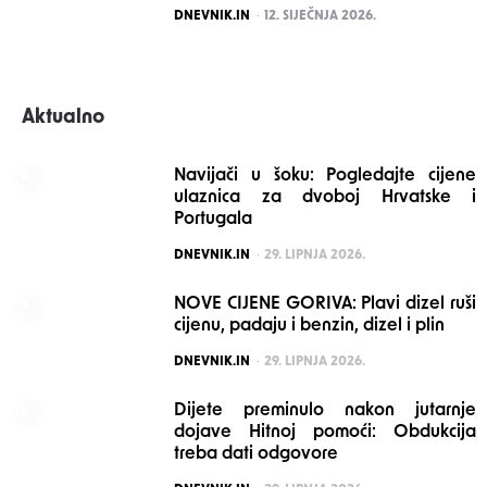
POSTED
DNEVNIK.IN
12. SIJEČNJA 2026.
Aktualno
Navijači u šoku: Pogledajte cijene
ulaznica za dvoboj Hrvatske i
Portugala
POSTED
DNEVNIK.IN
29. LIPNJA 2026.
NOVE CIJENE GORIVA: Plavi dizel ruši
cijenu, padaju i benzin, dizel i plin
POSTED
DNEVNIK.IN
29. LIPNJA 2026.
Dijete preminulo nakon jutarnje
dojave Hitnoj pomoći: Obdukcija
treba dati odgovore
POSTED