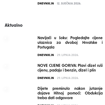
POSTED
DNEVNIK.IN
12. SIJEČNJA 2026.
Aktualno
Navijači u šoku: Pogledajte cijene
ulaznica za dvoboj Hrvatske i
Portugala
POSTED
DNEVNIK.IN
29. LIPNJA 2026.
NOVE CIJENE GORIVA: Plavi dizel ruši
cijenu, padaju i benzin, dizel i plin
POSTED
DNEVNIK.IN
29. LIPNJA 2026.
Dijete preminulo nakon jutarnje
dojave Hitnoj pomoći: Obdukcija
treba dati odgovore