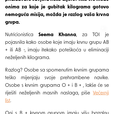
onima za koje je gubitak kilograma gotovo
nemoguća misija, možda je razlog vaša krvna
grupa.
Nutricionistica
Seema Khanna
, za TOI je
pojasnila kako osobe koje imaju krvnu grupu AB
+ ili AB -, imaju itekako poteškoća u eliminaciji
neželjenih kilograma.
Razlog? Osobe sa spomenutim krvnim grupama
teško mijenjaju svoje prehrambene navike.
Osobe s krvnim grupama O + i B + , lakše će se
riješiti neželjenih masnih naslaga, piše
Večernji
list
.
Oni s B + krvnom grupom imaju višu bazalnu