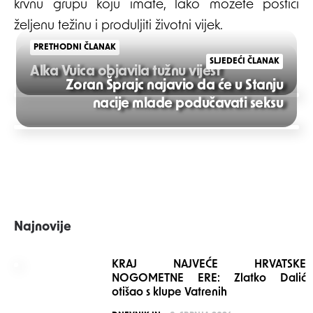
krvnu grupu koju imate, lako možete postići
željenu težinu i produljiti životni vijek.
PRETHODNI ČLANAK
SLJEDEĆI ČLANAK
Alka Vuica objavila tužnu vijest
Zoran Šprajc najavio da će u Stanju
Post
nacije mlade podučavati seksu
navigation
Najnovije
KRAJ NAJVEĆE HRVATSKE
NOGOMETNE ERE: Zlatko Dalić
otišao s klupe Vatrenih