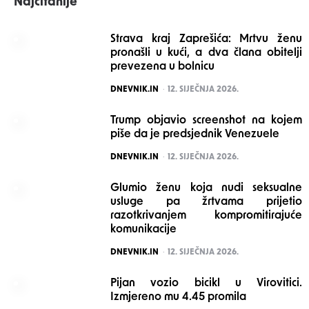
Najčitanije
Strava kraj Zaprešića: Mrtvu ženu
pronašli u kući, a dva člana obitelji
prevezena u bolnicu
POSTED
DNEVNIK.IN
12. SIJEČNJA 2026.
Trump objavio screenshot na kojem
piše da je predsjednik Venezuele
POSTED
DNEVNIK.IN
12. SIJEČNJA 2026.
Glumio ženu koja nudi seksualne
usluge pa žrtvama prijetio
razotkrivanjem kompromitirajuće
komunikacije
POSTED
DNEVNIK.IN
12. SIJEČNJA 2026.
Pijan vozio bicikl u Virovitici.
Izmjereno mu 4.45 promila