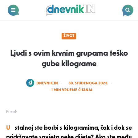
Dnevnik.in
Menu
Search
ŽIVOT
Ljudi s ovim krvnim grupama teško
gube kilograme
POSTED
DNEVNIK.IN
30. STUDENOGA 2023.
BY
1
MIN VRIJEME ČITANJA
Pexels
U stalnoj ste borbi s kilogramima, čak i dok se
pridržavate savjeta neke dijete? Ako ste među