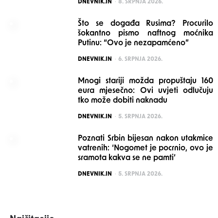
POSTED
DNEVNIK.IN
8. SRPNJA 2026.
Što se događa Rusima? Procurilo
šokantno pismo naftnog moćnika
Putinu: “Ovo je nezapamćeno”
POSTED
DNEVNIK.IN
6. SRPNJA 2026.
Mnogi stariji možda propuštaju 160
eura mjesečno: Ovi uvjeti odlučuju
tko može dobiti naknadu
POSTED
DNEVNIK.IN
5. SRPNJA 2026.
Poznati Srbin bijesan nakon utakmice
vatrenih: ‘Nogomet je pocrnio, ovo je
sramota kakva se ne pamti’
POSTED
DNEVNIK.IN
5. SRPNJA 2026.