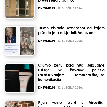
prevezena u bolnicu
POSTED
DNEVNIK.IN
12. SIJEČNJA 2026.
Trump objavio screenshot na kojem
piše da je predsjednik Venezuele
POSTED
DNEVNIK.IN
12. SIJEČNJA 2026.
Glumio ženu koja nudi seksualne
usluge pa žrtvama prijetio
razotkrivanjem kompromitirajuće
komunikacije
POSTED
DNEVNIK.IN
12. SIJEČNJA 2026.
Pijan vozio bicikl u Virovitici.