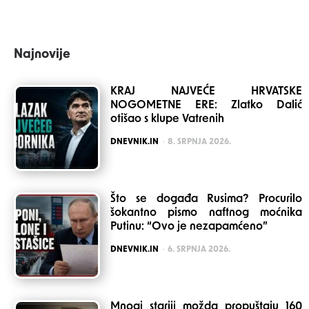
Najnovije
KRAJ NAJVEĆE HRVATSKE
NOGOMETNE ERE: Zlatko Dalić
otišao s klupe Vatrenih
POSTED
DNEVNIK.IN
8. SRPNJA 2026.
Što se događa Rusima? Procurilo
šokantno pismo naftnog moćnika
Putinu: “Ovo je nezapamćeno”
POSTED
DNEVNIK.IN
6. SRPNJA 2026.
Mnogi stariji možda propuštaju 160