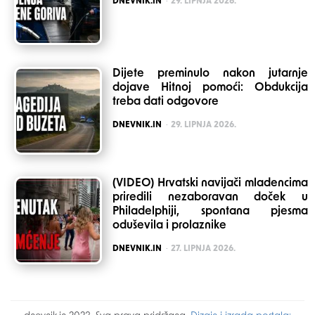
DNEVNIK.IN
29. LIPNJA 2026.
Dijete preminulo nakon jutarnje
dojave Hitnoj pomoći: Obdukcija
treba dati odgovore
POSTED
DNEVNIK.IN
29. LIPNJA 2026.
(VIDEO) Hrvatski navijači mladencima
priredili nezaboravan doček u
Philadelphiji, spontana pjesma
oduševila i prolaznike
POSTED
DNEVNIK.IN
27. LIPNJA 2026.