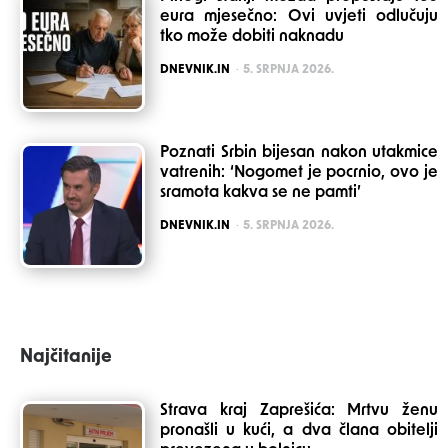
eura mjesečno: Ovi uvjeti odlučuju
tko može dobiti naknadu
POSTED
DNEVNIK.IN
5. SRPNJA 2026.
Poznati Srbin bijesan nakon utakmice
vatrenih: ‘Nogomet je pocrnio, ovo je
sramota kakva se ne pamti’
POSTED
DNEVNIK.IN
5. SRPNJA 2026.
Najčitanije
Strava kraj Zaprešića: Mrtvu ženu
pronašli u kući, a dva člana obitelji