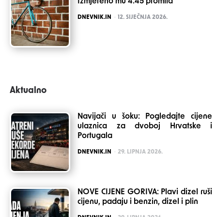
Izmjereno mu 4.45 promila
POSTED
DNEVNIK.IN
12. SIJEČNJA 2026.
Aktualno
Navijači u šoku: Pogledajte cijene
ulaznica za dvoboj Hrvatske i
Portugala
POSTED
DNEVNIK.IN
29. LIPNJA 2026.
NOVE CIJENE GORIVA: Plavi dizel ruši
cijenu, padaju i benzin, dizel i plin
POSTED