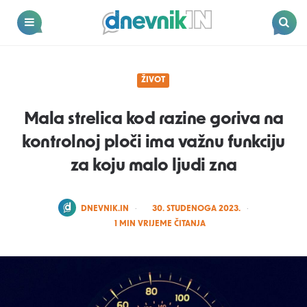
Dnevnik.in
Menu
Search
ŽIVOT
Mala strelica kod razine goriva na
kontrolnoj ploči ima važnu funkciju
za koju malo ljudi zna
POSTED
DNEVNIK.IN
30. STUDENOGA 2023.
BY
1
MIN VRIJEME ČITANJA