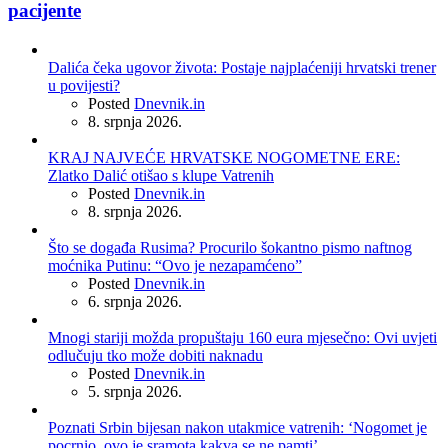
pacijente
Dalića čeka ugovor života: Postaje najplaćeniji hrvatski trener
u povijesti?
Posted
Dnevnik.in
8. srpnja 2026.
KRAJ NAJVEĆE HRVATSKE NOGOMETNE ERE:
Zlatko Dalić otišao s klupe Vatrenih
Posted
Dnevnik.in
8. srpnja 2026.
Što se događa Rusima? Procurilo šokantno pismo naftnog
moćnika Putinu: “Ovo je nezapamćeno”
Posted
Dnevnik.in
6. srpnja 2026.
Mnogi stariji možda propuštaju 160 eura mjesečno: Ovi uvjeti
odlučuju tko može dobiti naknadu
Posted
Dnevnik.in
5. srpnja 2026.
Poznati Srbin bijesan nakon utakmice vatrenih: ‘Nogomet je
pocrnio, ovo je sramota kakva se ne pamti’