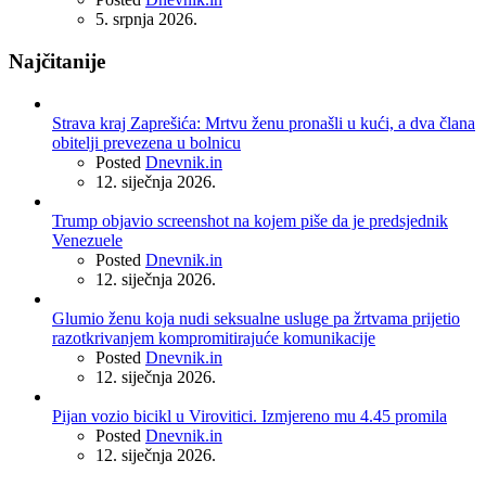
5. srpnja 2026.
Najčitanije
Strava kraj Zaprešića: Mrtvu ženu pronašli u kući, a dva člana
obitelji prevezena u bolnicu
Posted
Dnevnik.in
12. siječnja 2026.
Trump objavio screenshot na kojem piše da je predsjednik
Venezuele
Posted
Dnevnik.in
12. siječnja 2026.
Glumio ženu koja nudi seksualne usluge pa žrtvama prijetio
razotkrivanjem kompromitirajuće komunikacije
Posted
Dnevnik.in
12. siječnja 2026.
Pijan vozio bicikl u Virovitici. Izmjereno mu 4.45 promila
Posted
Dnevnik.in
12. siječnja 2026.