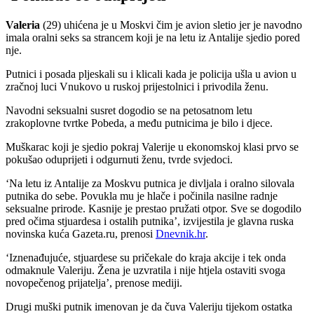
Valeria
(29) uhićena je u Moskvi čim je avion sletio jer je navodno
imala oralni seks sa strancem koji je na letu iz Antalije sjedio pored
nje.
Putnici i posada pljeskali su i klicali kada je policija ušla u avion u
zračnoj luci Vnukovo u ruskoj prijestolnici i privodila ženu.
Navodni seksualni susret dogodio se na petosatnom letu
zrakoplovne tvrtke Pobeda, a među putnicima je bilo i djece.
Muškarac koji je sjedio pokraj Valerije u ekonomskoj klasi prvo se
pokušao oduprijeti i odgurnuti ženu, tvrde svjedoci.
‘Na letu iz Antalije za Moskvu putnica je divljala i oralno silovala
putnika do sebe. Povukla mu je hlače i počinila nasilne radnje
seksualne prirode. Kasnije je prestao pružati otpor. Sve se dogodilo
pred očima stjuardesa i ostalih putnika’, izvijestila je glavna ruska
novinska kuća Gazeta.ru, prenosi
Dnevnik.hr
.
‘Iznenađujuće, stjuardese su pričekale do kraja akcije i tek onda
odmaknule Valeriju. Žena je uzvratila i nije htjela ostaviti svoga
novopečenog prijatelja’, prenose mediji.
Drugi muški putnik imenovan je da čuva Valeriju tijekom ostatka