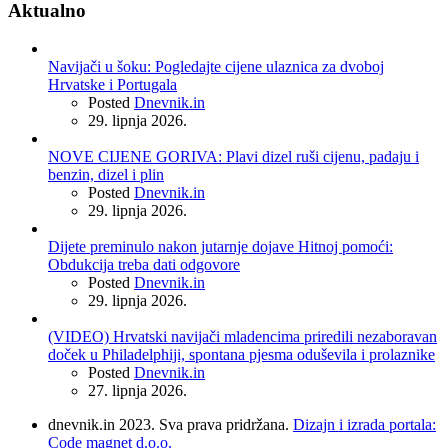
Aktualno
Navijači u šoku: Pogledajte cijene ulaznica za dvoboj
Hrvatske i Portugala
Posted
Dnevnik.in
29. lipnja 2026.
NOVE CIJENE GORIVA: Plavi dizel ruši cijenu, padaju i
benzin, dizel i plin
Posted
Dnevnik.in
29. lipnja 2026.
Dijete preminulo nakon jutarnje dojave Hitnoj pomoći:
Obdukcija treba dati odgovore
Posted
Dnevnik.in
29. lipnja 2026.
(VIDEO) Hrvatski navijači mladencima priredili nezaboravan
doček u Philadelphiji, spontana pjesma oduševila i prolaznike
Posted
Dnevnik.in
27. lipnja 2026.
dnevnik.in 2023. Sva prava pridržana.
Dizajn i izrada portala:
Code magnet d.o.o.