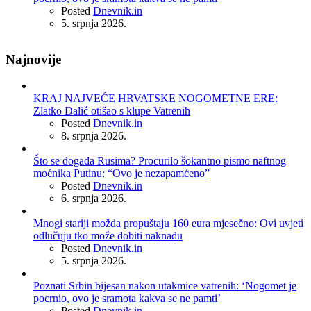
Posted
Dnevnik.in
5. srpnja 2026.
Najnovije
KRAJ NAJVEĆE HRVATSKE NOGOMETNE ERE:
Zlatko Dalić otišao s klupe Vatrenih
Posted
Dnevnik.in
8. srpnja 2026.
Što se događa Rusima? Procurilo šokantno pismo naftnog
moćnika Putinu: “Ovo je nezapamćeno”
Posted
Dnevnik.in
6. srpnja 2026.
Mnogi stariji možda propuštaju 160 eura mjesečno: Ovi uvjeti
odlučuju tko može dobiti naknadu
Posted
Dnevnik.in
5. srpnja 2026.
Poznati Srbin bijesan nakon utakmice vatrenih: ‘Nogomet je
pocrnio, ovo je sramota kakva se ne pamti’
Posted
Dnevnik.in