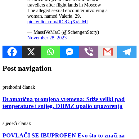
travellers after flight lands in Moscow
The alleged sexual encounter involving a
woman, named Valeria, 29,
pic.twitter.com/dDeGqXxUMI
— MassiVeMaC (@SchengenStory)
November 28, 2023
Post navigation
prethodni članak
Dramatična promjena vremena: Stiže veliki pad
temperature i snijeg, DHMZ upalio upozorenja
sljedeći članak
POVLAČI SE IBUPROFEN Evo što to znači za