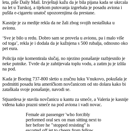
leta, piše Daily Mail. Izvještaji kažu da je bila pijana kada se ukrcala
na let u Turskoj, a tijekom putovanja izgrebala je posadu aviona i
pušila e-cigaretu unatoč upozorenjima da prestane.
Kasnije je za medije rekla da ne žali zbog svojih nestašluka u
avionu.
‘Sve je bilo u redu. Dobro sam se provela u avionu, pa i malo više
od toga’, rekla je i dodala da je kažnjena s 500 rubalja, odnosno oko
pet eura.
Policija nije komentirala slučaj, no njezino ponašanje razbjesnilo je
neke putnike. Tvrde da je zahtijevala toplu vodu, a zatim ju je izlila
na pod.
Kada je Boeing 737-800 sletio u zračnu luku Vnukovo, pokušala je
podmititi posadu leta američkom novčanicom od sto dolara kako bi
zataškala svoje ponašanje, navodi se.
Stjuardesa je stavila novčanicu u kantu za smeće, a Valeria je kasnije
viđena kako prazni smeće na pod aviona i vadi novac.
Female air passenger 'who forcibly
performed oral sex on man sitting next to
her before he "stopped resisting'' is
escorted off jet to cheers from fellow