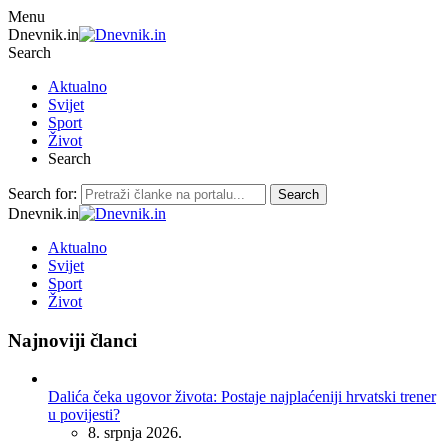
Menu
Dnevnik.in
Search
Aktualno
Svijet
Sport
Život
Search
Search for:
Search
Dnevnik.in
Aktualno
Svijet
Sport
Život
Najnoviji članci
Dalića čeka ugovor života: Postaje najplaćeniji hrvatski trener
u povijesti?
8. srpnja 2026.