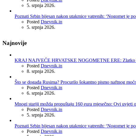
5. srpnja 2026.
Poznati Srbin bijesan nakon utakmice vatrenih: ‘Nogomet je po
Posted
Dnevnik.in
5. srpnja 2026.
Najnovije
KRAJ NAJVEĆE HRVATSKE NOGOMETNE ERE: Zlatko Dalić 
Posted
Dnevnik.in
8. srpnja 2026.
Što se događa Rusima? Procurilo šokantno pismo naftnog moć
Posted
Dnevnik.in
6. srpnja 2026.
Mnogi stariji možda propuštaju 160 eura mjesečno: Ovi uvjeti 
Posted
Dnevnik.in
5. srpnja 2026.
Poznati Srbin bijesan nakon utakmice vatrenih: ‘Nogomet je po
Posted
Dnevnik.in