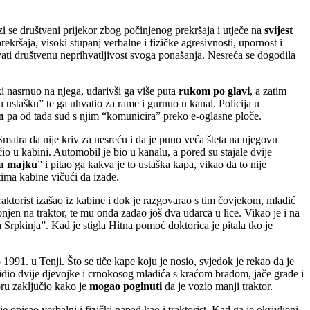
i se društveni prijekor zbog počinjenog prekršaja i utječe na
svijest
ekršaja, visoki stupanj verbalne i fizičke agresivnosti, upornost i
vati društvenu neprihvatljivost svoga ponašanja. Nesreća se dogodila
čki nasrnuo na njega, udarivši ga više puta
rukom po glavi
, a zatim
u ustašku” te ga uhvatio za rame i gurnuo u kanal. Policija u
en
pa od tada sud s njim “komunicira” preko e-oglasne ploče.
Smatra da nije kriv za nesreću i da je puno veća šteta na njegovu
čio u kabini. Automobil je bio u kanalu, a pored su stajale dvije
ku majku
” i pitao ga kakva je to ustaška kapa, vikao da to nije
tima kabine vičući da izađe.
raktorist izašao iz kabine i dok je razgovarao s tim čovjekom, mladić
njen na traktor, te mu onda zadao još dva udarca u lice. Vikao je i na
a Srpkinja”. Kad je stigla Hitna pomoć doktorica je pitala tko je
 1991. u Tenji. Što se tiče kape koju je nosio, svjedok je rekao da je
vidio dvije djevojke i crnokosog mladića s kraćom bradom, jače građe i
oru zaključio kako je
mogao poginuti
da je vozio manji traktor.
je opisao verbalni i fizički napad kao i traktorist. Kad ga je okrivljeni