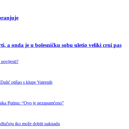
ranjuje
i, a onda je u bolesničku sobu uletio veliki crni pas
 povijesti?
otišao s klupe Vatrenih
nika Putinu: “Ovo je nezapamćeno”
odlučuju tko može dobiti naknadu