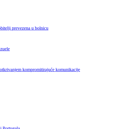
bitelji prevezena u bolnicu
ezuele
azotkrivanjem kompromitirajuće komunikacije
i Portugala