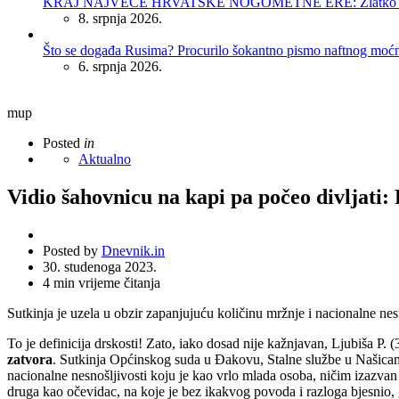
KRAJ NAJVEĆE HRVATSKE NOGOMETNE ERE: Zlatko Dalić 
8. srpnja 2026.
Što se događa Rusima? Procurilo šokantno pismo naftnog moć
6. srpnja 2026.
mup
Posted
in
Aktualno
Vidio šahovnicu na kapi pa počeo divljati:
Posted by
Dnevnik.in
30. studenoga 2023.
4
min vrijeme čitanja
Sutkinja je uzela u obzir zapanjujuću količinu mržnje i nacionalne nesn
To je definicija drskosti! Zato, iako dosad nije kažnjavan, Ljubiša P. 
zatvora
. Sutkinja Općinskog suda u Đakovu, Stalne službe u Našicam
nacionalne nesnošljivosti koju je kao vrlo mlada osoba, ničim izazva
druga kao očevidac, na koje je bez ikakvog povoda i razloga bjesnio