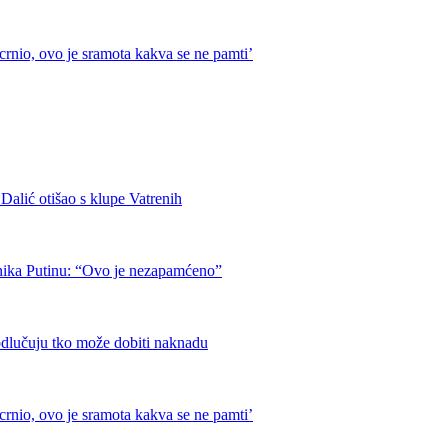
crnio, ovo je sramota kakva se ne pamti’
otišao s klupe Vatrenih
nika Putinu: “Ovo je nezapamćeno”
odlučuju tko može dobiti naknadu
crnio, ovo je sramota kakva se ne pamti’