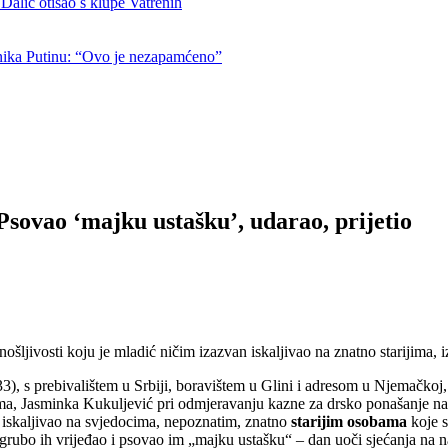
otišao s klupe Vatrenih
nika Putinu: “Ovo je nezapamćeno”
 Psovao ‘majku ustašku’, udarao, prijetio
ošljivosti koju je mladić ničim izazvan iskaljivao na znatno starijima, 
(33), s prebivalištem u Srbiji, boravištem u Glini i adresom u Njemačkoj
a, Jasminka Kukuljević pri odmjeravanju kazne za drsko ponašanje na 
n iskaljivao na svjedocima, nepoznatim, znatno
starijim osobama
koje s
, grubo ih vrijeđao i psovao im „majku ustašku“ – dan uoči sjećanja n