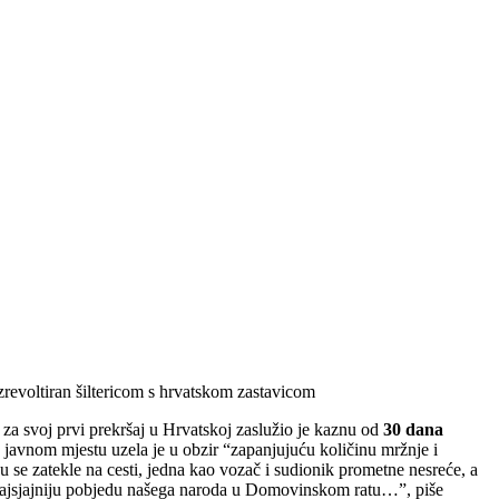
izrevoltiran šiltericom s hrvatskom zastavicom
, za svoj prvi prekršaj u Hrvatskoj zaslužio je kaznu od
30 dana
javnom mjestu uzela je u obzir “zapanjujuću količinu mržnje i
u se zatekle na cesti, jedna kao vozač i sudionik prometne nesreće, a
a najsjajniju pobjedu našega naroda u Domovinskom ratu…”, piše