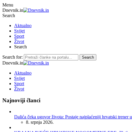
Menu
Dnevnik.in
Search
Aktualno
Svijet
Sport
Život
Search
Search for:
Search
Dnevnik.in
Aktualno
Svijet
Sport
Život
Najnoviji članci
Dalića čeka ugovor života: Postaje najplaćeniji hrvatski trener u
8. srpnja 2026.