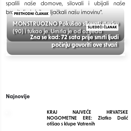
spalili naše domove, silovali i ubijali naše
branitelje i civile, pljačkali našu imovinu”.
PRETHODNI ČLANAK
MONSTRUOZNO Pokušao silovati staricu
SLJEDEĆI ČLANAK
(90) i tukao je. Umrla je od ozljeda
Zna se kad: 72 sata prije smrti ljudi
Post
počinju govoriti ove stvari
navigation
Najnovije
KRAJ NAJVEĆE HRVATSKE
NOGOMETNE ERE: Zlatko Dalić
otišao s klupe Vatrenih