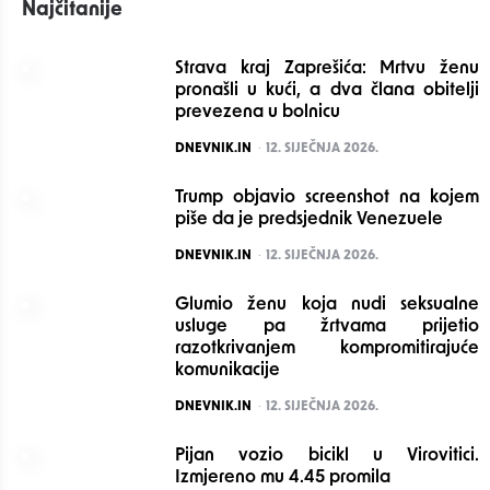
Najčitanije
Strava kraj Zaprešića: Mrtvu ženu
pronašli u kući, a dva člana obitelji
prevezena u bolnicu
POSTED
DNEVNIK.IN
12. SIJEČNJA 2026.
Trump objavio screenshot na kojem
piše da je predsjednik Venezuele
POSTED
DNEVNIK.IN
12. SIJEČNJA 2026.
Glumio ženu koja nudi seksualne
usluge pa žrtvama prijetio
razotkrivanjem kompromitirajuće
komunikacije
POSTED
DNEVNIK.IN
12. SIJEČNJA 2026.
Pijan vozio bicikl u Virovitici.
Izmjereno mu 4.45 promila