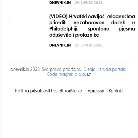
POSTED
DNEVNIK.IN
29. LIPNJA 2026.
(VIDEO) Hrvatski navijači mladencima
priredili nezaboravan doček u
Philadelphiji, spontana pjesma
oduševila i prolaznike
POSTED
DNEVNIK.IN
27. LIPNJA 2026.
dnevnik.in 2023. Sva prava pridržana.
Dizajn i izrada portala:
Code magnet d.o.o.
Politika privatnosti i uvjeti korištenja
Impressum
Kontakt