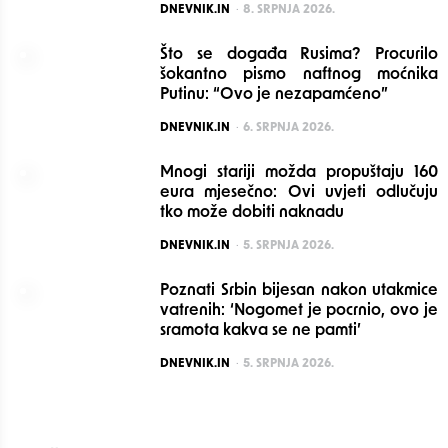
POSTED
DNEVNIK.IN
8. SRPNJA 2026.
Što se događa Rusima? Procurilo
šokantno pismo naftnog moćnika
Putinu: “Ovo je nezapamćeno”
POSTED
DNEVNIK.IN
6. SRPNJA 2026.
Mnogi stariji možda propuštaju 160
eura mjesečno: Ovi uvjeti odlučuju
tko može dobiti naknadu
POSTED
DNEVNIK.IN
5. SRPNJA 2026.
Poznati Srbin bijesan nakon utakmice
vatrenih: ‘Nogomet je pocrnio, ovo je
sramota kakva se ne pamti’
POSTED
DNEVNIK.IN
5. SRPNJA 2026.