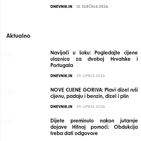
POSTED
DNEVNIK.IN
12. SIJEČNJA 2026.
Aktualno
Navijači u šoku: Pogledajte cijene
ulaznica za dvoboj Hrvatske i
Portugala
POSTED
DNEVNIK.IN
29. LIPNJA 2026.
NOVE CIJENE GORIVA: Plavi dizel ruši
cijenu, padaju i benzin, dizel i plin
POSTED
DNEVNIK.IN
29. LIPNJA 2026.
Dijete preminulo nakon jutarnje
dojave Hitnoj pomoći: Obdukcija
treba dati odgovore