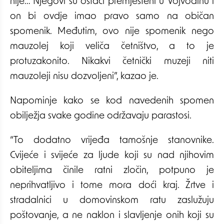
nije… Njegovi su ostaci premješteni u Vojvodinu i
on bi ovdje imao pravo samo na običan
spomenik. Međutim, ovo nije spomenik nego
mauzolej koji veliča četništvo, a to je
protuzakonito. Nikakvi četnički muzeji niti
mauzoleji nisu dozvoljeni”, kazao je.
Napominje kako se kod navedenih spomen
obilježja svake godine održavaju parastosi.
“To dodatno vrijeđa tamošnje stanovnike.
Cvijeće i svijeće za ljude koji su nad njihovim
obiteljima činile ratni zločin, potpuno je
neprihvatljivo i tome mora doći kraj. Žrtve i
stradalnici u domovinskom ratu zaslužuju
poštovanje, a ne naklon i slavljenje onih koji su