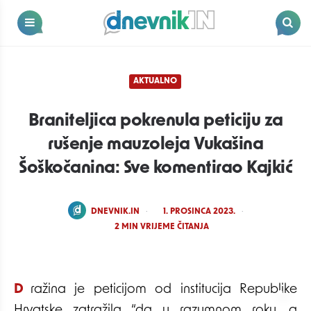
Dnevnik.in
Menu
Search
AKTUALNO
Braniteljica pokrenula peticiju za
rušenje mauzoleja Vukašina
Šoškočanina: Sve komentirao Kajkić
POSTED
DNEVNIK.IN
1. PROSINCA 2023.
BY
2
MIN VRIJEME ČITANJA
Dražina je peticijom od institucija Republike
Hrvatske zatražila “da u razumnom roku, a