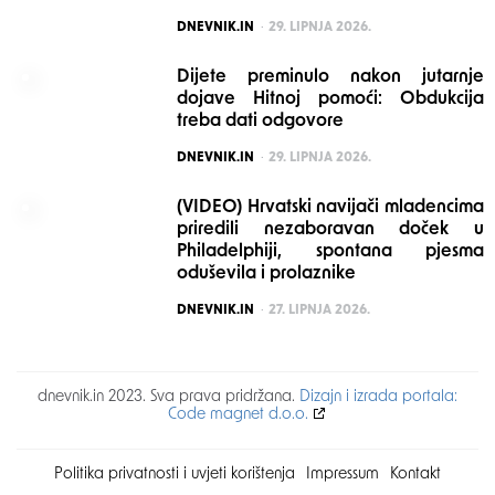
POSTED
DNEVNIK.IN
29. LIPNJA 2026.
Dijete preminulo nakon jutarnje
dojave Hitnoj pomoći: Obdukcija
treba dati odgovore
POSTED
DNEVNIK.IN
29. LIPNJA 2026.
(VIDEO) Hrvatski navijači mladencima
priredili nezaboravan doček u
Philadelphiji, spontana pjesma
oduševila i prolaznike
POSTED
DNEVNIK.IN
27. LIPNJA 2026.
dnevnik.in 2023. Sva prava pridržana.
Dizajn i izrada portala:
Code magnet d.o.o.
Politika privatnosti i uvjeti korištenja
Impressum
Kontakt