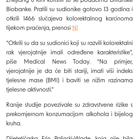
Zhejiang u Kini koristili su se podacima britanske
Biobanke. Pratili su sudionike gotovo 13 godina i
otkrili 1466 slučajeva kolorektalnog karcinoma
tijekom praćenja, prenosi
N1
“Otkrili su da su sudionici koji su razvili kolorektalni
rak vjerojatnije imali određene karakteristike”,
piše Medical News Today. “Na primjer,
vjerojatnije je da će biti stariji, imati viši indeks
tjelesne mase (BMI) i baviti se nižim razinama
tjelesne aktivnosti.”
Ranije studije povezivale su zdravstvene rizike s
prekomjernom konzumacijom alkohola i bijelog
kruha.