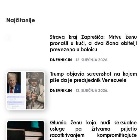
Najčitanije
Strava kraj Zaprešića: Mrtvu ženu
pronašli u kući, a dva člana obitelji
prevezena u bolnicu
POSTED
DNEVNIK.IN
12. SIJEČNJA 2026.
Trump objavio screenshot na kojem
piše da je predsjednik Venezuele
POSTED
DNEVNIK.IN
12. SIJEČNJA 2026.
Glumio ženu koja nudi seksualne
usluge pa žrtvama prijetio
razotkrivanjem kompromitirajuće