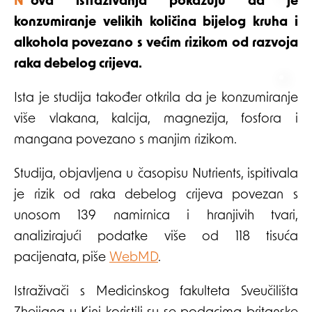
Nova istraživanja pokazuju da je
konzumiranje velikih količina bijelog kruha i
alkohola povezano s većim rizikom od razvoja
raka debelog crijeva.
Ista je studija također otkrila da je konzumiranje
više vlakana, kalcija, magnezija, fosfora i
mangana povezano s manjim rizikom.
Studija, objavljena u časopisu Nutrients, ispitivala
je rizik od raka debelog crijeva povezan s
unosom 139 namirnica i hranjivih tvari,
analizirajući podatke više od 118 tisuća
pacijenata, piše
WebMD
.
Istraživači s Medicinskog fakulteta Sveučilišta