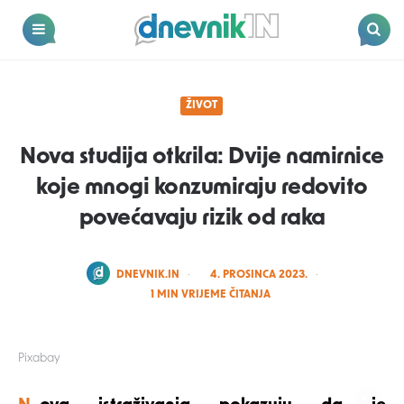
Dnevnik.in
Menu
Search
ŽIVOT
Nova studija otkrila: Dvije namirnice
koje mnogi konzumiraju redovito
povećavaju rizik od raka
POSTED
DNEVNIK.IN
4. PROSINCA 2023.
BY
1
MIN VRIJEME ČITANJA
Pixabay