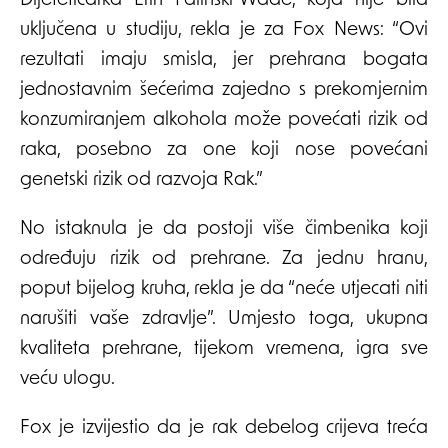
Dijetetičarka Erin Palinski-Wade, koja nije bila
uključena u studiju, rekla je za Fox News: “Ovi
rezultati imaju smisla, jer prehrana bogata
jednostavnim šećerima zajedno s prekomjernim
konzumiranjem alkohola može povećati rizik od
raka, posebno za one koji nose povećani
genetski rizik od razvoja Rak.”
No istaknula je da postoji više čimbenika koji
određuju rizik od prehrane. Za jednu hranu,
poput bijelog kruha, rekla je da “neće utjecati niti
narušiti vaše zdravlje”. Umjesto toga, ukupna
kvaliteta prehrane, tijekom vremena, igra sve
veću ulogu.
Fox je izvijestio da je rak debelog crijeva treća