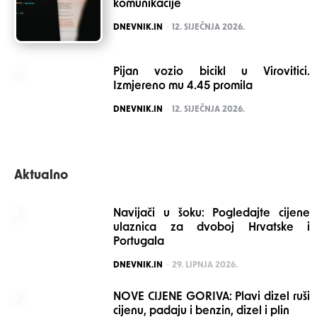
komunikacije
POSTED
DNEVNIK.IN
12. SIJEČNJA 2026.
Pijan vozio bicikl u Virovitici.
Izmjereno mu 4.45 promila
POSTED
DNEVNIK.IN
12. SIJEČNJA 2026.
Aktualno
Navijači u šoku: Pogledajte cijene
ulaznica za dvoboj Hrvatske i
Portugala
POSTED
DNEVNIK.IN
29. LIPNJA 2026.
NOVE CIJENE GORIVA: Plavi dizel ruši
cijenu, padaju i benzin, dizel i plin