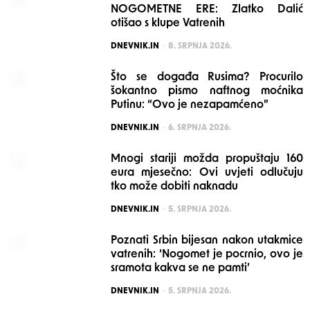
NOGOMETNE ERE: Zlatko Dalić
otišao s klupe Vatrenih
POSTED
DNEVNIK.IN
8. SRPNJA 2026.
Što se događa Rusima? Procurilo
šokantno pismo naftnog moćnika
Putinu: “Ovo je nezapamćeno”
POSTED
DNEVNIK.IN
6. SRPNJA 2026.
Mnogi stariji možda propuštaju 160
eura mjesečno: Ovi uvjeti odlučuju
tko može dobiti naknadu
POSTED
DNEVNIK.IN
5. SRPNJA 2026.
Poznati Srbin bijesan nakon utakmice
vatrenih: ‘Nogomet je pocrnio, ovo je
sramota kakva se ne pamti’
POSTED
DNEVNIK.IN
5. SRPNJA 2026.