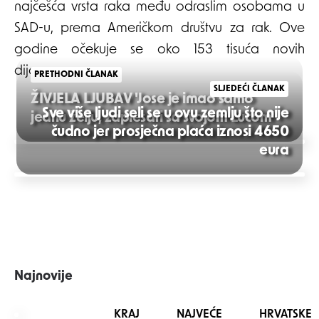
najčešća vrsta raka među odraslim osobama u
SAD-u, prema Američkom društvu za rak. Ove
godine očekuje se oko 153 tisuća novih
dijagnoza.
PRETHODNI ČLANAK
SLJEDEĆI ČLANAK
ŽIVJELA LJUBAV 'Jose je imao samo
Sve više ljudi seli se u ovu zemlju što nije
jednu želju, zaplesati sa svojom Lucom'
čudno jer prosječna plaća iznosi 4650
Post
eura
navigation
Najnovije
KRAJ NAJVEĆE HRVATSKE