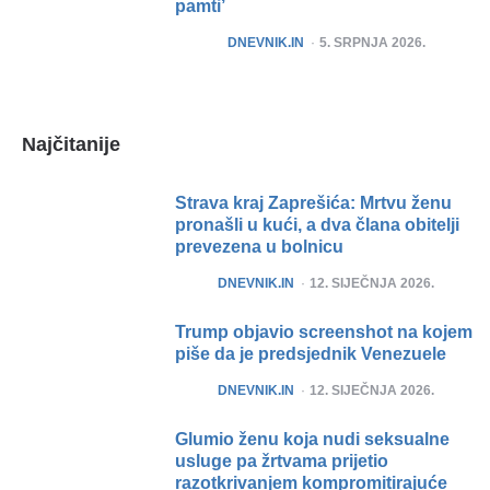
pamti’
POSTED
DNEVNIK.IN
5. SRPNJA 2026.
Najčitanije
Strava kraj Zaprešića: Mrtvu ženu
pronašli u kući, a dva člana obitelji
prevezena u bolnicu
POSTED
DNEVNIK.IN
12. SIJEČNJA 2026.
Trump objavio screenshot na kojem
piše da je predsjednik Venezuele
POSTED
DNEVNIK.IN
12. SIJEČNJA 2026.
Glumio ženu koja nudi seksualne
usluge pa žrtvama prijetio
razotkrivanjem kompromitirajuće