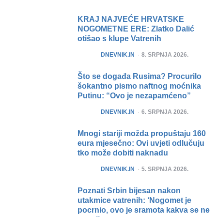
KRAJ NAJVEĆE HRVATSKE
NOGOMETNE ERE: Zlatko Dalić
otišao s klupe Vatrenih
POSTED
DNEVNIK.IN
8. SRPNJA 2026.
Što se događa Rusima? Procurilo
šokantno pismo naftnog moćnika
Putinu: “Ovo je nezapamćeno”
POSTED
DNEVNIK.IN
6. SRPNJA 2026.
Mnogi stariji možda propuštaju 160
eura mjesečno: Ovi uvjeti odlučuju
tko može dobiti naknadu
POSTED
DNEVNIK.IN
5. SRPNJA 2026.
Poznati Srbin bijesan nakon
utakmice vatrenih: ‘Nogomet je
pocrnio, ovo je sramota kakva se ne