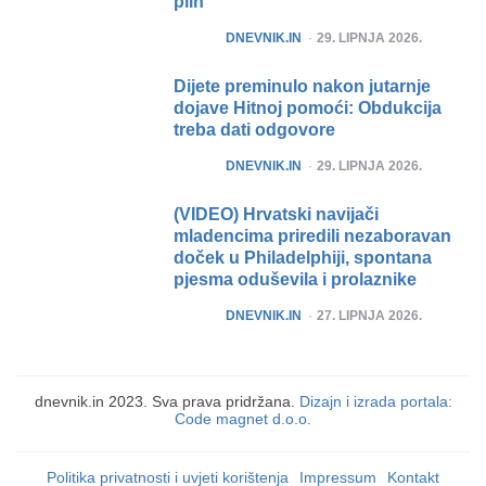
plin
POSTED
DNEVNIK.IN
29. LIPNJA 2026.
Dijete preminulo nakon jutarnje
dojave Hitnoj pomoći: Obdukcija
treba dati odgovore
POSTED
DNEVNIK.IN
29. LIPNJA 2026.
(VIDEO) Hrvatski navijači
mladencima priredili nezaboravan
doček u Philadelphiji, spontana
pjesma oduševila i prolaznike
POSTED
DNEVNIK.IN
27. LIPNJA 2026.
dnevnik.in 2023. Sva prava pridržana.
Dizajn i izrada portala:
Code magnet d.o.o.
Politika privatnosti i uvjeti korištenja
Impressum
Kontakt