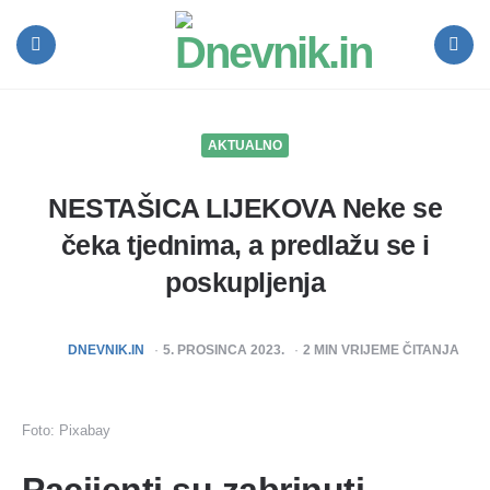
Dnevnik.in
Menu
Search
AKTUALNO
NESTAŠICA LIJEKOVA Neke se
čeka tjednima, a predlažu se i
poskupljenja
POSTED
DNEVNIK.IN
5. PROSINCA 2023.
2
MIN VRIJEME ČITANJA
BY
Foto: Pixabay
Pacijenti su zabrinuti