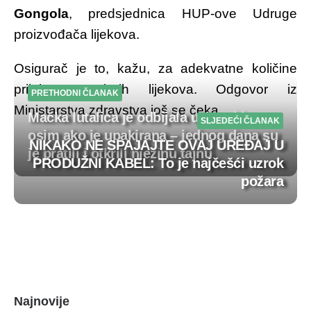
Gongola
, predsjednica HUP-ove Udruge
proizvođača lijekova.
Osigurač je to, kažu, za adekvatne količine
prijeko potrebnih lijekova. Odgovor iz
PRETHODNI ČLANAK
Ministarstva zdravstva još se čeka.
Mačka lutalica je odbijala uzimati hranu
SLJEDEĆI ČLANAK
osim ako je upakirana – jednog dana su
NIKAKO NE SPAJAJTE OVAJ UREĐAJ U
je pratili i otkrili njezinu tajnu
PRODUŽNI KABEL: To je najčešći uzrok
Post
požara
navigation
Najnovije