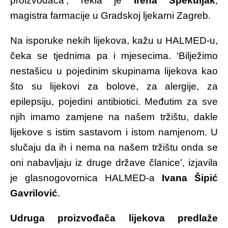
proizvođača’, rekla je
Irena Špekuljak
,
magistra farmacije u Gradskoj ljekarni Zagreb.
Na isporuke nekih lijekova, kažu u HALMED-u,
čeka se tjednima pa i mjesecima. ‘Bilježimo
nestašicu u pojedinim skupinama lijekova kao
što su lijekovi za bolove, za alergije, za
epilepsiju, pojedini antibiotici. Međutim za sve
njih imamo zamjene na našem tržištu, dakle
lijekove s istim sastavom i istom namjenom. U
slučaju da ih i nema na našem tržištu onda se
oni nabavljaju iz druge države članice’, izjavila
je glasnogovornica HALMED-a
Ivana Šipić
Gavrilović
.
Udruga proizvođača lijekova predlaže