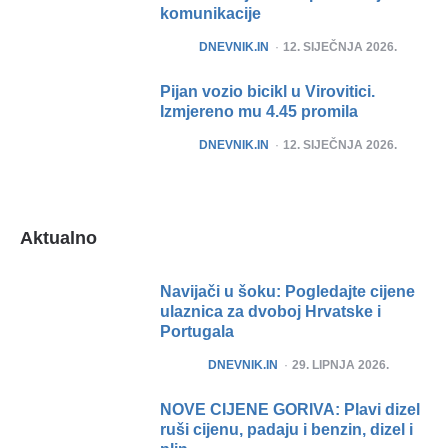
komunikacije
POSTED
DNEVNIK.IN
12. SIJEČNJA 2026.
Pijan vozio bicikl u Virovitici.
Izmjereno mu 4.45 promila
POSTED
DNEVNIK.IN
12. SIJEČNJA 2026.
Aktualno
Navijači u šoku: Pogledajte cijene
ulaznica za dvoboj Hrvatske i
Portugala
POSTED
DNEVNIK.IN
29. LIPNJA 2026.
NOVE CIJENE GORIVA: Plavi dizel
ruši cijenu, padaju i benzin, dizel i