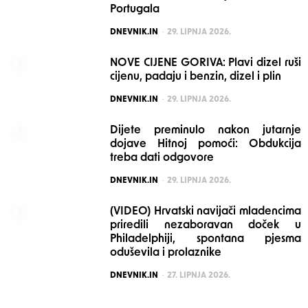
Portugala
POSTED
DNEVNIK.IN
29. LIPNJA 2026.
NOVE CIJENE GORIVA: Plavi dizel ruši
cijenu, padaju i benzin, dizel i plin
POSTED
DNEVNIK.IN
29. LIPNJA 2026.
Dijete preminulo nakon jutarnje
dojave Hitnoj pomoći: Obdukcija
treba dati odgovore
POSTED
DNEVNIK.IN
29. LIPNJA 2026.
(VIDEO) Hrvatski navijači mladencima
priredili nezaboravan doček u
Philadelphiji, spontana pjesma
oduševila i prolaznike
POSTED
DNEVNIK.IN
27. LIPNJA 2026.