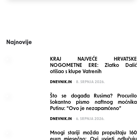
Najnovije
KRAJ NAJVEĆE HRVATSKE
NOGOMETNE ERE: Zlatko Dalić
otišao s klupe Vatrenih
POSTED
DNEVNIK.IN
8. SRPNJA 2026.
Što se događa Rusima? Procurilo
šokantno pismo naftnog moćnika
Putinu: “Ovo je nezapamćeno”
POSTED
DNEVNIK.IN
6. SRPNJA 2026.
Mnogi stariji možda propuštaju 160
eura mjesečno: Ovi uvjeti odlučuju