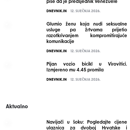
piše da je predsjednik Venezuele
POSTED
DNEVNIK.IN
12. SIJEČNJA 2026.
Glumio ženu koja nudi seksualne
usluge pa žrtvama prijetio
razotkrivanjem kompromitirajuće
komunikacije
POSTED
DNEVNIK.IN
12. SIJEČNJA 2026.
Pijan vozio bicikl u Virovitici.
Izmjereno mu 4.45 promila
POSTED
DNEVNIK.IN
12. SIJEČNJA 2026.
Aktualno
Navijači u šoku: Pogledajte cijene
ulaznica za dvoboj Hrvatske i