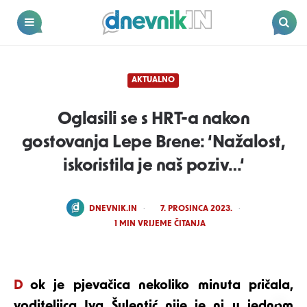
Dnevnik.in
Menu
Search
AKTUALNO
Oglasili se s HRT-a nakon
gostovanja Lepe Brene: ‘Nažalost,
iskoristila je naš poziv…‘
POSTED
DNEVNIK.IN
7. PROSINCA 2023.
BY
1
MIN VRIJEME ČITANJA
Dok je pjevačica nekoliko minuta pričala,
voditeljica Iva Šulentić nije je ni u jednom