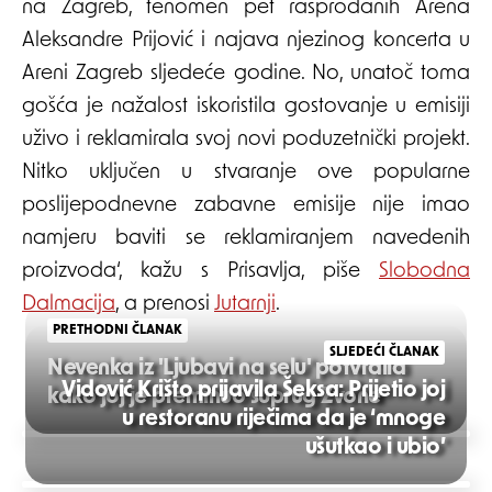
na Zagreb, fenomen pet rasprodanih Arena
Aleksandre Prijović i najava njezinog koncerta u
Areni Zagreb sljedeće godine. No, unatoč toma
gošća je nažalost iskoristila gostovanje u emisiji
uživo i reklamirala svoj novi poduzetnički projekt.
Nitko uključen u stvaranje ove popularne
poslijepodnevne zabavne emisije nije imao
namjeru baviti se reklamiranjem navedenih
proizvoda‘, kažu s Prisavlja, piše
Slobodna
Dalmacija
, a prenosi
Jutarnji
.
PRETHODNI ČLANAK
SLJEDEĆI ČLANAK
Nevenka iz 'Ljubavi na selu' potvrdila
Vidović Krišto prijavila Šeksa: Prijetio joj
kako joj je preminuo suprug Zvone
u restoranu riječima da je ‘mnoge
Post
ušutkao i ubio’
navigation