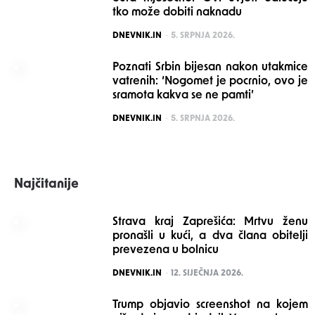
tko može dobiti naknadu
POSTED
DNEVNIK.IN
5. SRPNJA 2026.
Poznati Srbin bijesan nakon utakmice
vatrenih: ‘Nogomet je pocrnio, ovo je
sramota kakva se ne pamti’
POSTED
DNEVNIK.IN
5. SRPNJA 2026.
Najčitanije
Strava kraj Zaprešića: Mrtvu ženu
pronašli u kući, a dva člana obitelji
prevezena u bolnicu
POSTED
DNEVNIK.IN
12. SIJEČNJA 2026.
Trump objavio screenshot na kojem