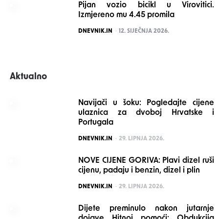
Pijan vozio bicikl u Virovitici.
Izmjereno mu 4.45 promila
POSTED
DNEVNIK.IN
12. SIJEČNJA 2026.
Aktualno
Navijači u šoku: Pogledajte cijene
ulaznica za dvoboj Hrvatske i
Portugala
POSTED
DNEVNIK.IN
29. LIPNJA 2026.
NOVE CIJENE GORIVA: Plavi dizel ruši
cijenu, padaju i benzin, dizel i plin
POSTED
DNEVNIK.IN
29. LIPNJA 2026.
Dijete preminulo nakon jutarnje
dojave Hitnoj pomoći: Obdukcija