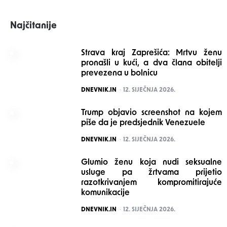
Najčitanije
Strava kraj Zaprešića: Mrtvu ženu
pronašli u kući, a dva člana obitelji
prevezena u bolnicu
POSTED
DNEVNIK.IN
12. SIJEČNJA 2026.
Trump objavio screenshot na kojem
piše da je predsjednik Venezuele
POSTED
DNEVNIK.IN
12. SIJEČNJA 2026.
Glumio ženu koja nudi seksualne
usluge pa žrtvama prijetio
razotkrivanjem kompromitirajuće
komunikacije
POSTED
DNEVNIK.IN
12. SIJEČNJA 2026.