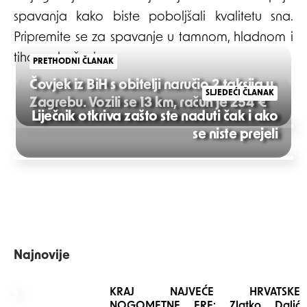
spavanja kako biste poboljšali kvalitetu sna.
Pripremite se za spavanje u tamnom, hladnom i
tihom okruženju.
PRETHODNI ČLANAK
Čovjek iz BiH s obitelji naručio 2 taksija u
SLJEDEĆI ČLANAK
Zagrebu. Vozili se 13 km, račun je 254 €
Liječnik otkriva zašto ste naduti čak i ako
Post
se niste prejeli
navigation
Najnovije
KRAJ NAJVEĆE HRVATSKE
NOGOMETNE ERE: Zlatko Dalić