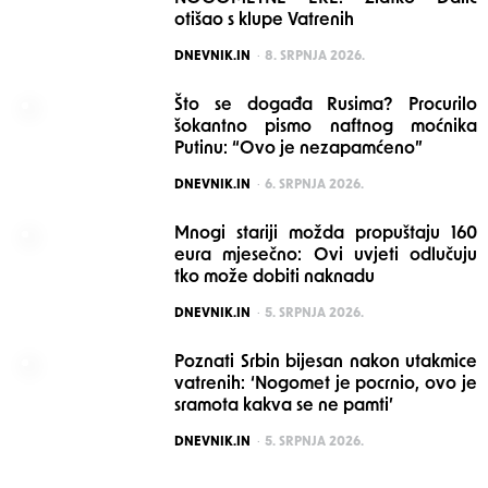
otišao s klupe Vatrenih
POSTED
DNEVNIK.IN
8. SRPNJA 2026.
Što se događa Rusima? Procurilo
šokantno pismo naftnog moćnika
Putinu: “Ovo je nezapamćeno”
POSTED
DNEVNIK.IN
6. SRPNJA 2026.
Mnogi stariji možda propuštaju 160
eura mjesečno: Ovi uvjeti odlučuju
tko može dobiti naknadu
POSTED
DNEVNIK.IN
5. SRPNJA 2026.
Poznati Srbin bijesan nakon utakmice
vatrenih: ‘Nogomet je pocrnio, ovo je
sramota kakva se ne pamti’
POSTED
DNEVNIK.IN
5. SRPNJA 2026.