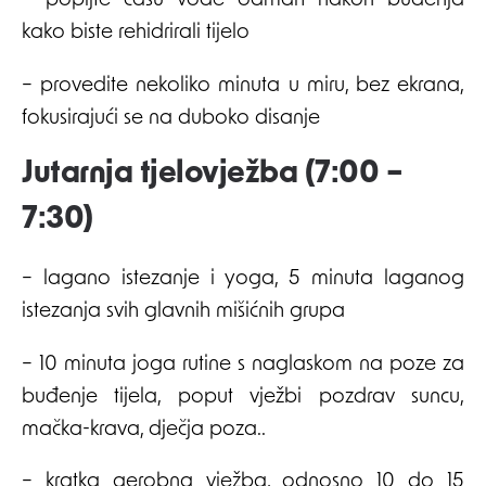
– popijte čašu vode odmah nakon buđenja
kako biste rehidrirali tijelo
– provedite nekoliko minuta u miru, bez ekrana,
fokusirajući se na duboko disanje
Jutarnja tjelovježba (7:00 –
7:30)
– lagano istezanje i yoga, 5 minuta laganog
istezanja svih glavnih mišićnih grupa
– 10 minuta joga rutine s naglaskom na poze za
buđenje tijela, poput vježbi pozdrav suncu,
mačka-krava, dječja poza..
– kratka aerobna vježba, odnosno 10 do 15