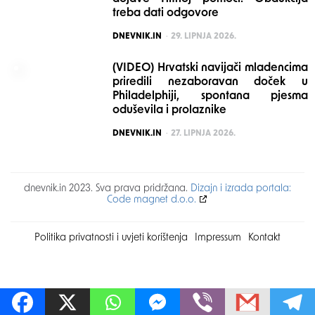
treba dati odgovore
POSTED
DNEVNIK.IN
29. LIPNJA 2026.
(VIDEO) Hrvatski navijači mladencima
priredili nezaboravan doček u
Philadelphiji, spontana pjesma
oduševila i prolaznike
POSTED
DNEVNIK.IN
27. LIPNJA 2026.
dnevnik.in 2023. Sva prava pridržana.
Dizajn i izrada portala:
Code magnet d.o.o.
Politika privatnosti i uvjeti korištenja
Impressum
Kontakt