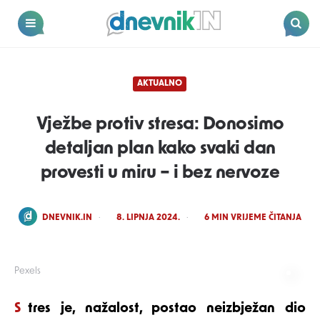
Dnevnik.in
Menu
Search
AKTUALNO
Vježbe protiv stresa: Donosimo
detaljan plan kako svaki dan
provesti u miru – i bez nervoze
POSTED
DNEVNIK.IN
8. LIPNJA 2024.
6
MIN VRIJEME ČITANJA
BY
Pexels
Stres je, nažalost, postao neizbježan dio