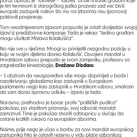
poraz optužio je “Idiotese”! “Idiotes” bi bili hrvatski građani koje
je tim terminom iz starogrčkog jezika prozvao sad već bivši
europski zastupnik nakon što mu na izborima nisu (ponovo)
poklonili povjerenje.
Tom neodmjerenom izjavom propustio je ostati dosljedan svojoj
izjavi iz predizborne kampanje. Tada je rekao: “Jedino građani
mogu ušutkati Mislava Kolakušića”.
No nije sve u riječima. Mnogi su primijetili nezgodnu poziciju u
koju se svojim djelima doveo Kolakušić. Osvojeni mandat u
Hrvatskom saboru prepustio je svom zamjeniku, profesoru sa
zagrebačke kineziologije,
Dražanu Dizdaru
.
– S obzirom da neusporedivo više mogu doprinijeti u borbi i
razotkrivanju globalizma kao zastupnik u Europskom
parlamentu nego kao zastupnik u Hrvatskom saboru, smatram
da sam donio ispravnu odluku – izjavio je tada.
Naravno, prethodno je borac protiv “političkih pudlica”
pokušao, po vlastitom priznanju, svoj saborski mandat
zamrznuti. Time je pokušao stvoriti odstupnicu u slučaju da
ostane kratkih rukava na europskim izborima.
Naime, prije nego je ušao u borbu za novi mandat europskog
zastupnika htio je ostaviti rezervu u vidu plaće saborskog