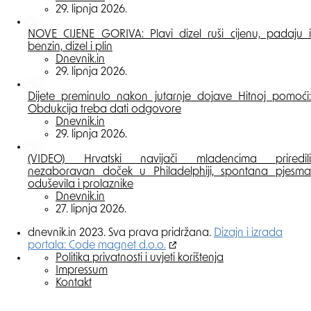
29. lipnja 2026.
NOVE CIJENE GORIVA: Plavi dizel ruši cijenu, padaju i
benzin, dizel i plin
Posted
Dnevnik.in
29. lipnja 2026.
Dijete preminulo nakon jutarnje dojave Hitnoj pomoći:
Obdukcija treba dati odgovore
Posted
Dnevnik.in
29. lipnja 2026.
(VIDEO) Hrvatski navijači mladencima priredili
nezaboravan doček u Philadelphiji, spontana pjesma
oduševila i prolaznike
Posted
Dnevnik.in
27. lipnja 2026.
dnevnik.in 2023. Sva prava pridržana.
Dizajn i izrada
portala: Code magnet d.o.o.
Politika privatnosti i uvjeti korištenja
Impressum
Kontakt