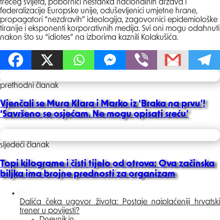
trećeg svijeta, pobornici nestanka nacionalnih država i
federalizacije Europske unije, oduševljenici umjetne hrane,
propagatori “nezdravih” ideologija, zagovornici epidemiološke
tiranije i eksponenti korporativnih medija. Svi oni mogu odahnuti
nakon što su “idiotes” na izborima kaznili Kolakušića.
Post
prethodni članak
navigation
Vjenčali se Mura Klara i Marko iz ‘Braka na prvu’!
‘Savršeno se osjećam. Ne mogu opisati sreću’
sljedeći članak
Topi kilograme i čisti tijelo od otrova: Ova začinska
biljka ima brojne prednosti za organizam
Dalića čeka ugovor života: Postaje najplaćeniji hrvatski
trener u povijesti?
Posted
Dnevnik.in