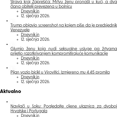
Strava kraj Zaprešića: Mrtvu ženu pronašli u kući, a dva
člana obitelji prevezena u bolnicu
Posted
Dnevnik.in
12. siječnja 2026.
Trump objavio screenshot na kojem piše da je predsjednik
Venezuele
Posted
Dnevnik.in
12. siječnja 2026.
Glumio ženu koja nudi seksualne usluge pa žrtvama
prijetio razotkrivanjem kompromitirajuće komunikacije
Posted
Dnevnik.in
12. siječnja 2026.
Pijan vozio bicikl u Virovitici. Izmjereno mu 4.45 promila
Posted
Dnevnik.in
12. siječnja 2026.
Aktualno
Navijači u šoku: Pogledajte cijene ulaznica za dvoboj
Hrvatske i Portugala
Posted
Dnevnik.in