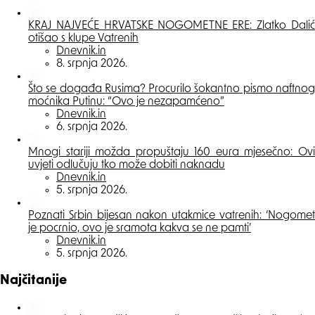
KRAJ NAJVEĆE HRVATSKE NOGOMETNE ERE: Zlatko Dalić
otišao s klupe Vatrenih
Posted
Dnevnik.in
8. srpnja 2026.
Što se događa Rusima? Procurilo šokantno pismo naftnog
moćnika Putinu: “Ovo je nezapamćeno”
Posted
Dnevnik.in
6. srpnja 2026.
Mnogi stariji možda propuštaju 160 eura mjesečno: Ovi
uvjeti odlučuju tko može dobiti naknadu
Posted
Dnevnik.in
5. srpnja 2026.
Poznati Srbin bijesan nakon utakmice vatrenih: ‘Nogomet
je pocrnio, ovo je sramota kakva se ne pamti’
Posted
Dnevnik.in
5. srpnja 2026.
Najčitanije