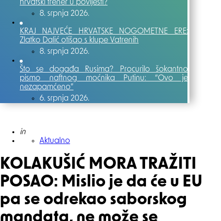
hrvatski trener u povijesti?
8. srpnja 2026.
KRAJ NAJVEĆE HRVATSKE NOGOMETNE ERE:
Zlatko Dalić otišao s klupe Vatrenih
8. srpnja 2026.
Što se događa Rusima? Procurilo šokantno
pismo naftnog moćnika Putinu: “Ovo je
nezapamćeno”
6. srpnja 2026.
Posted
in
Aktualno
KOLAKUŠIĆ MORA TRAŽITI
POSAO: Mislio je da će u EU
pa se odrekao saborskog
mandata, ne može se