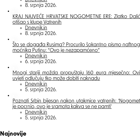
8. srpnja 2026.
KRAJ NAJVEĆE HRVATSKE NOGOMETNE ERE: Zlatko Dalić
otišao s klupe Vatrenih
Posted
Dnevnik.in
8. srpnja 2026.
Što se događa Rusima? Procurilo šokantno pismo naftnog
moćnika Putinu: “Ovo je nezapamćeno”
Posted
Dnevnik.in
6. srpnja 2026.
Mnogi stariji možda propuštaju 160 eura mjesečno: Ovi
uvjeti odlučuju tko može dobiti naknadu
Posted
Dnevnik.in
5. srpnja 2026.
Poznati Srbin bijesan nakon utakmice vatrenih: ‘Nogomet
je pocrnio, ovo je sramota kakva se ne pamti’
Posted
Dnevnik.in
5. srpnja 2026.
Najnovije