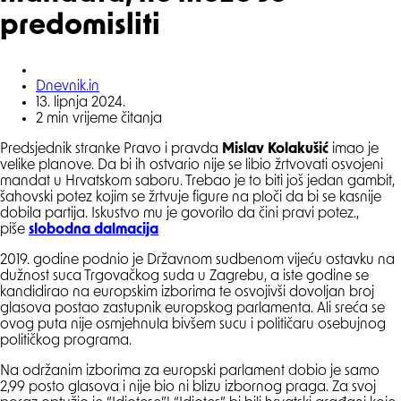
predomisliti
Posted
Dnevnik.in
by
13. lipnja 2024.
2
min vrijeme čitanja
Predsjednik stranke Pravo i pravda
Mislav Kolakušić
imao je
velike planove. Da bi ih ostvario nije se libio žrtvovati osvojeni
mandat u Hrvatskom saboru. Trebao je to biti još jedan gambit,
šahovski potez kojim se žrtvuje figure na ploči da bi se kasnije
dobila partija. Iskustvo mu je govorilo da čini pravi potez.,
piše
slobodna dalmacija
2019. godine podnio je Državnom sudbenom vijeću ostavku na
dužnost suca Trgovačkog suda u Zagrebu, a iste godine se
kandidirao na europskim izborima te osvojivši dovoljan broj
glasova postao zastupnik europskog parlamenta. Ali sreća se
ovog puta nije osmjehnula bivšem sucu i političaru osebujnog
političkog programa.
Na održanim izborima za europski parlament dobio je samo
2,99 posto glasova i nije bio ni blizu izbornog praga. Za svoj