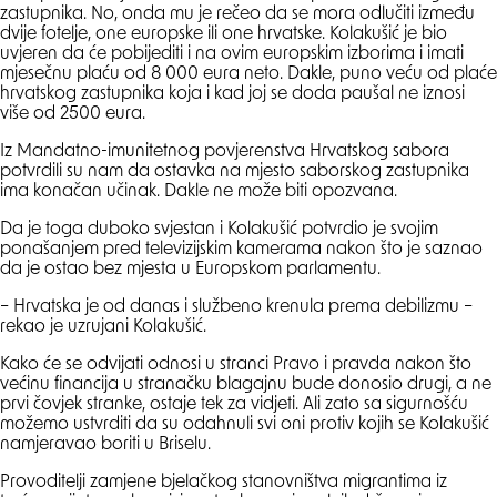
zastupnika. No, onda mu je rečeo da se mora odlučiti između
dvije fotelje, one europske ili one hrvatske. Kolakušić je bio
uvjeren da će pobijediti i na ovim europskim izborima i imati
mjesečnu plaću od 8 000 eura neto. Dakle, puno veću od plaće
hrvatskog zastupnika koja i kad joj se doda paušal ne iznosi
više od 2500 eura.
Iz Mandatno-imunitetnog povjerenstva Hrvatskog sabora
potvrdili su nam da ostavka na mjesto saborskog zastupnika
ima konačan učinak. Dakle ne može biti opozvana.
Da je toga duboko svjestan i Kolakušić potvrdio je svojim
ponašanjem pred televizijskim kamerama nakon što je saznao
da je ostao bez mjesta u Europskom parlamentu.
– Hrvatska je od danas i službeno krenula prema debilizmu –
rekao je uzrujani Kolakušić.
Kako će se odvijati odnosi u stranci Pravo i pravda nakon što
većinu financija u stranačku blagajnu bude donosio drugi, a ne
prvi čovjek stranke, ostaje tek za vidjeti. Ali zato sa sigurnošću
možemo ustvrditi da su odahnuli svi oni protiv kojih se Kolakušić
namjeravao boriti u Briselu.
Provoditelji zamjene bjelačkog stanovništva migrantima iz