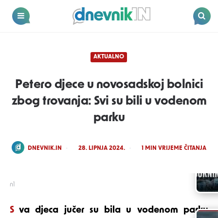
Dnevnik.in
Menu
Search
AKTUALNO
Petero djece u novosadskoj bolnici
zbog trovanja: Svi su bili u vodenom
parku
POSTED
DNEVNIK.IN
28. LIPNJA 2024.
1
MIN VRIJEME ČITANJA
BY
n1
Sva djeca jučer su bila u vodenom parku