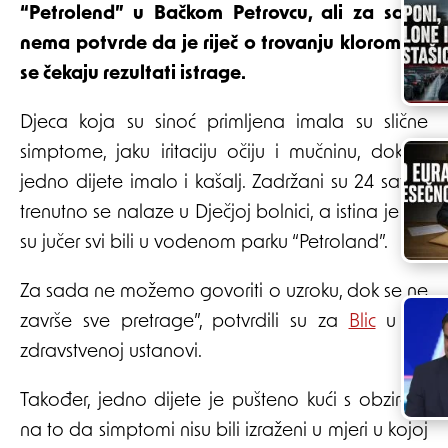
“Petrolend” u Bačkom Petrovcu, ali za sada
nema potvrde da je riječ o trovanju klorom jer
se čekaju rezultati istrage.
Djeca koja su sinoć primljena imala su slične
simptome, jaku iritaciju očiju i mučninu, dok je
jedno dijete imalo i kašalj. Zadržani su 24 sata i
trenutno se nalaze u Dječjoj bolnici, a istina je da
su jučer svi bili u vodenom parku “Petroland”.
Za sada ne možemo govoriti o uzroku, dok se ne
završe sve pretrage”, potvrdili su za
Blic
u toj
zdravstvenoj ustanovi.
Također, jedno dijete je pušteno kući s obzirom
na to da simptomi nisu bili izraženi u mjeri u kojoj