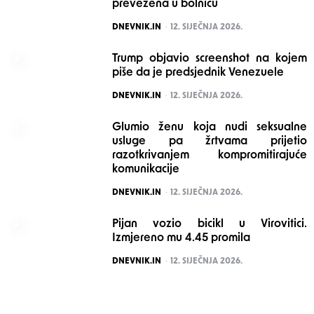
prevezena u bolnicu
POSTED
DNEVNIK.IN
12. SIJEČNJA 2026.
Trump objavio screenshot na kojem
piše da je predsjednik Venezuele
POSTED
DNEVNIK.IN
12. SIJEČNJA 2026.
Glumio ženu koja nudi seksualne
usluge pa žrtvama prijetio
razotkrivanjem kompromitirajuće
komunikacije
POSTED
DNEVNIK.IN
12. SIJEČNJA 2026.
Pijan vozio bicikl u Virovitici.
Izmjereno mu 4.45 promila
POSTED
DNEVNIK.IN
12. SIJEČNJA 2026.