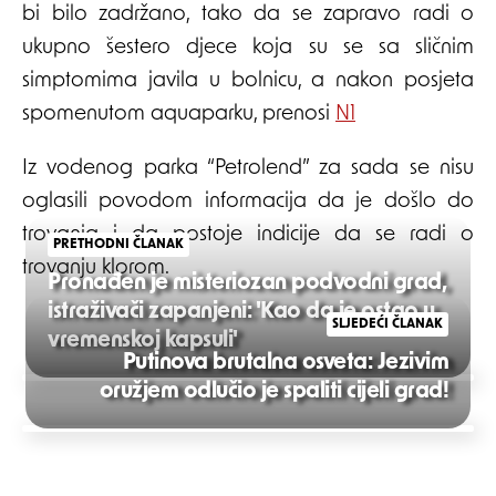
bi bilo zadržano, tako da se zapravo radi o
ukupno šestero djece koja su se sa sličnim
simptomima javila u bolnicu, a nakon posjeta
spomenutom aquaparku, prenosi
N1
Iz vodenog parka “Petrolend” za sada se nisu
oglasili povodom informacija da je došlo do
trovanja i da postoje indicije da se radi o
PRETHODNI ČLANAK
trovanju klorom.
Pronađen je misteriozan podvodni grad,
istraživači zapanjeni: 'Kao da je ostao u
SLJEDEĆI ČLANAK
vremenskoj kapsuli'
Putinova brutalna osveta: Jezivim
Post
oružjem odlučio je spaliti cijeli grad!
navigation