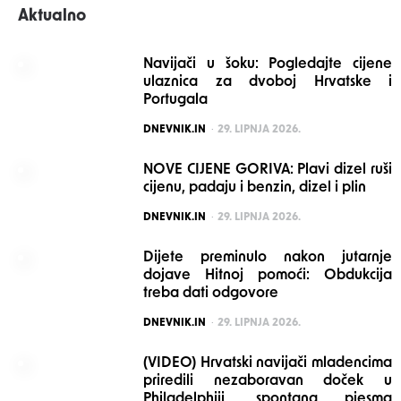
Aktualno
Navijači u šoku: Pogledajte cijene
ulaznica za dvoboj Hrvatske i
Portugala
POSTED
DNEVNIK.IN
29. LIPNJA 2026.
NOVE CIJENE GORIVA: Plavi dizel ruši
cijenu, padaju i benzin, dizel i plin
POSTED
DNEVNIK.IN
29. LIPNJA 2026.
Dijete preminulo nakon jutarnje
dojave Hitnoj pomoći: Obdukcija
treba dati odgovore
POSTED
DNEVNIK.IN
29. LIPNJA 2026.
(VIDEO) Hrvatski navijači mladencima
priredili nezaboravan doček u
Philadelphiji, spontana pjesma