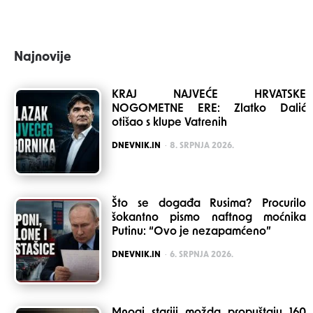
Najnovije
KRAJ NAJVEĆE HRVATSKE
NOGOMETNE ERE: Zlatko Dalić
otišao s klupe Vatrenih
POSTED
DNEVNIK.IN
8. SRPNJA 2026.
Što se događa Rusima? Procurilo
šokantno pismo naftnog moćnika
Putinu: “Ovo je nezapamćeno”
POSTED
DNEVNIK.IN
6. SRPNJA 2026.
Mnogi stariji možda propuštaju 160