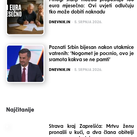
eura mjesečno: Ovi uvjeti odlučuju
tko može dobiti naknadu
POSTED
DNEVNIK.IN
5. SRPNJA 2026.
Poznati Srbin bijesan nakon utakmice
vatrenih: ‘Nogomet je pocrnio, ovo je
sramota kakva se ne pamti’
POSTED
DNEVNIK.IN
5. SRPNJA 2026.
Najčitanije
Strava kraj Zaprešića: Mrtvu ženu
pronašli u kući, a dva člana obitelji