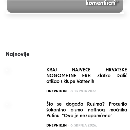
komentirati"
navigation
Najnovije
KRAJ NAJVEĆE HRVATSKE
NOGOMETNE ERE: Zlatko Dalić
otišao s klupe Vatrenih
POSTED
DNEVNIK.IN
8. SRPNJA 2026.
Što se događa Rusima? Procurilo
šokantno pismo naftnog moćnika
Putinu: “Ovo je nezapamćeno”
POSTED
DNEVNIK.IN
6. SRPNJA 2026.