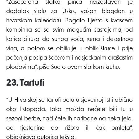
“Zašećerena slatka pinca neizostavan je
dodatak stolu za Uskrs, važan blagdan u
hrvatskom kalendaru. Bogato tijesto s kvascem
kombinira se sa svim mogućim sastojcima, od
korice citrusa do suhog voća, ruma i desertnog
vina, a potom se oblikuje u oblik štruce i prije
pečenja posipa šećerom i nasjeckanim orašastim
plodovima”, piše Sue o ovom slatkom kruhu.
23. Tartufi
“U Hrvatskoj se tartufi beru u sjevernoj Istri obično
oko listopada. Iako možda nećete biti tu u
sezoni berbe, naći ćete ih naribane na neka jela,
od tjestenine do rižota ili čak omleta”,
objašnjava autorica teksta.