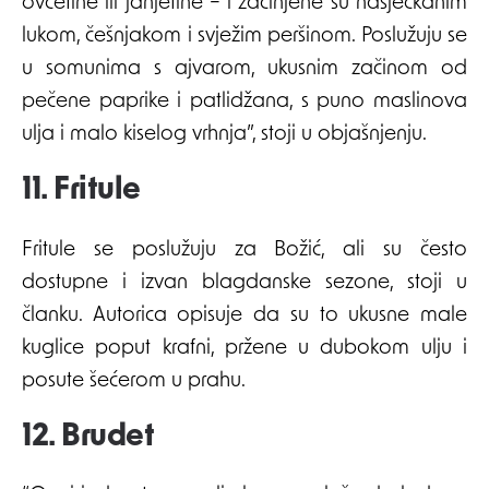
ovčetine ili janjetine – i začinjene su nasjeckanim
lukom, češnjakom i svježim peršinom. Poslužuju se
u somunima s ajvarom, ukusnim začinom od
pečene paprike i patlidžana, s puno maslinova
ulja i malo kiselog vrhnja”, stoji u objašnjenju.
11. Fritule
Fritule se poslužuju za Božić, ali su često
dostupne i izvan blagdanske sezone, stoji u
članku. Autorica opisuje da su to ukusne male
kuglice poput krafni, pržene u dubokom ulju i
posute šećerom u prahu.
12. Brudet