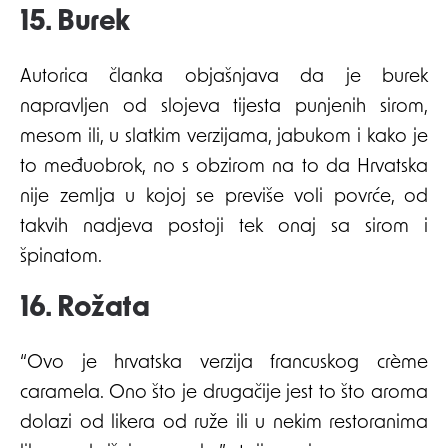
15. Burek
Autorica članka objašnjava da je burek
napravljen od slojeva tijesta punjenih sirom,
mesom ili, u slatkim verzijama, jabukom i kako je
to međuobrok, no s obzirom na to da Hrvatska
nije zemlja u kojoj se previše voli povrće, od
takvih nadjeva postoji tek onaj sa sirom i
špinatom.
16. Rožata
“Ovo je hrvatska verzija francuskog crème
caramela. Ono što je drugačije jest to što aroma
dolazi od likera od ruže ili u nekim restoranima