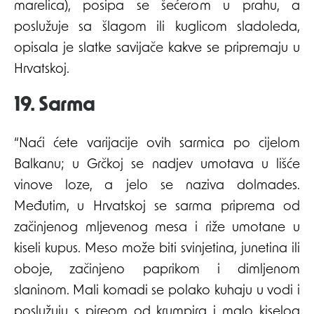
marelica), posipa se šećerom u prahu, a
poslužuje sa šlagom ili kuglicom sladoleda,
opisala je slatke savijače kakve se pripremaju u
Hrvatskoj.
19. Sarma
“Naći ćete varijacije ovih sarmica po cijelom
Balkanu; u Grčkoj se nadjev umotava u lišće
vinove loze, a jelo se naziva dolmades.
Međutim, u Hrvatskoj se sarma priprema od
začinjenog mljevenog mesa i riže umotane u
kiseli kupus. Meso može biti svinjetina, junetina ili
oboje, začinjeno paprikom i dimljenom
slaninom. Mali komadi se polako kuhaju u vodi i
poslužuju s pireom od krumpira i malo kiselog