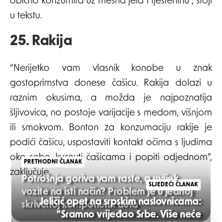
obično konzumira uz mesna jela i tjesteninu”, stoji
u tekstu.
25. Rakija
“Nerijetko vam vlasnik konobe u znak
gostoprimstva donese čašicu. Rakija dolazi u
raznim okusima, a možda je najpoznatija
šljivovica, no postoje varijacije s medom, višnjom
ili smokvom. Bonton za konzumaciju rakije je
podići čašicu, uspostaviti kontakt očima s ljudima
oko sebe, kucnuti čašicama i popiti odjednom”,
PRETHODNI ČLANAK
zaključuje.
Potrošnja goriva vam raste, a uvijek
SLJEDEĆI ČLANAK
vozite na isti način? Problem je u jednoj
Jeličić opet na srpskim naslovnicama:
skrivenoj komponenti auta
"Sramno vrijeđao Srbe. Više neće
Post