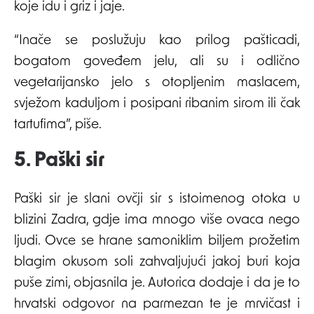
koje idu i griz i jaje.
“Inače se poslužuju kao prilog pašticadi,
bogatom goveđem jelu, ali su i odlično
vegetarijansko jelo s otopljenim maslacem,
svježom kaduljom i posipani ribanim sirom ili čak
tartufima”, piše.
5. Paški sir
Paški sir je slani ovčji sir s istoimenog otoka u
blizini Zadra, gdje ima mnogo više ovaca nego
ljudi. Ovce se hrane samoniklim biljem prožetim
blagim okusom soli zahvaljujući jakoj buri koja
puše zimi, objasnila je. Autorica dodaje i da je to
hrvatski odgovor na parmezan te je mrvičast i