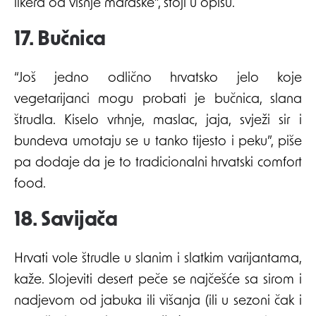
likera od višnje maraske”, stoji u opisu.
17. Bučnica
“Još jedno odlično hrvatsko jelo koje
vegetarijanci mogu probati je bučnica, slana
štrudla. Kiselo vrhnje, maslac, jaja, svježi sir i
bundeva umotaju se u tanko tijesto i peku”, piše
pa dodaje da je to tradicionalni hrvatski comfort
food.
18. Savijača
Hrvati vole štrudle u slanim i slatkim varijantama,
kaže. Slojeviti desert peče se najčešće sa sirom i
nadjevom od jabuka ili višanja (ili u sezoni čak i