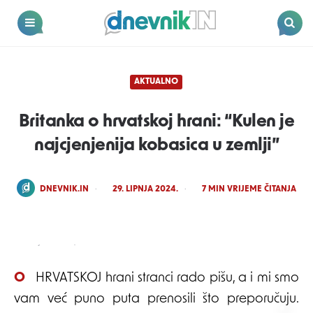
Dnevnik.in
Menu
Search
AKTUALNO
Britanka o hrvatskoj hrani: “Kulen je
najcjenjenija kobasica u zemlji”
POSTED
DNEVNIK.IN
29. LIPNJA 2024.
7
MIN VRIJEME ČITANJA
BY
Baranjski kulen/facebook
O HRVATSKOJ hrani stranci rado pišu, a i mi smo
vam već puno puta prenosili što preporučuju.