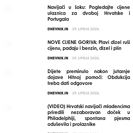
Navijači u šoku: Pogledajte cijene
ulaznica za dvoboj Hrvatske i
Portugala
POSTED
DNEVNIK.IN
29. LIPNJA 2026.
NOVE CIJENE GORIVA: Plavi dizel ruši
cijenu, padaju i benzin, dizel i plin
POSTED
DNEVNIK.IN
29. LIPNJA 2026.
Dijete preminulo nakon jutarnje
dojave Hitnoj pomoći: Obdukcija
treba dati odgovore
POSTED
DNEVNIK.IN
29. LIPNJA 2026.
(VIDEO) Hrvatski navijači mladencima
priredili nezaboravan doček u
Philadelphiji, spontana pjesma
oduševila i prolaznike