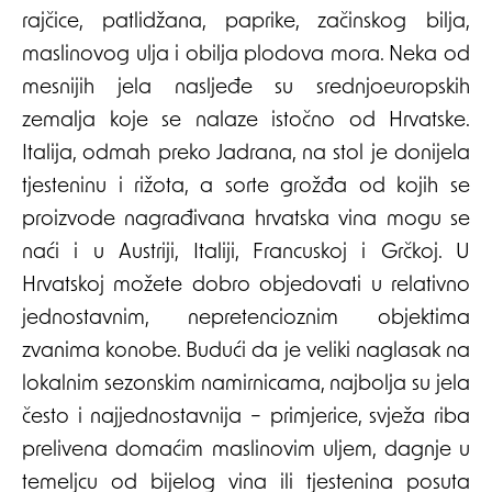
rajčice, patlidžana, paprike, začinskog bilja,
maslinovog ulja i obilja plodova mora. Neka od
mesnijih jela nasljeđe su srednjoeuropskih
zemalja koje se nalaze istočno od Hrvatske.
Italija, odmah preko Jadrana, na stol je donijela
tjesteninu i rižota, a sorte grožđa od kojih se
proizvode nagrađivana hrvatska vina mogu se
naći i u Austriji, Italiji, Francuskoj i Grčkoj. U
Hrvatskoj možete dobro objedovati u relativno
jednostavnim, nepretencioznim objektima
zvanima konobe. Budući da je veliki naglasak na
lokalnim sezonskim namirnicama, najbolja su jela
često i najjednostavnija – primjerice, svježa riba
prelivena domaćim maslinovim uljem, dagnje u
temeljcu od bijelog vina ili tjestenina posuta