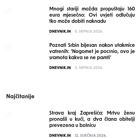
Mnogi stariji možda propuštaju 160
eura mjesečno: Ovi uvjeti odlučuju
tko može dobiti naknadu
POSTED
DNEVNIK.IN
5. SRPNJA 2026.
Poznati Srbin bijesan nakon utakmice
vatrenih: ‘Nogomet je pocrnio, ovo je
sramota kakva se ne pamti’
POSTED
DNEVNIK.IN
5. SRPNJA 2026.
Najčitanije
Strava kraj Zaprešića: Mrtvu ženu
pronašli u kući, a dva člana obitelji
prevezena u bolnicu
POSTED
DNEVNIK.IN
12. SIJEČNJA 2026.