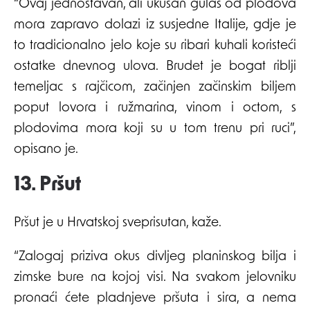
“Ovaj jednostavan, ali ukusan gulaš od plodova
mora zapravo dolazi iz susjedne Italije, gdje je
to tradicionalno jelo koje su ribari kuhali koristeći
ostatke dnevnog ulova. Brudet je bogat riblji
temeljac s rajčicom, začinjen začinskim biljem
poput lovora i ružmarina, vinom i octom, s
plodovima mora koji su u tom trenu pri ruci”,
opisano je.
13. Pršut
Pršut je u Hrvatskoj sveprisutan, kaže.
“Zalogaj priziva okus divljeg planinskog bilja i
zimske bure na kojoj visi. Na svakom jelovniku
pronaći ćete pladnjeve pršuta i sira, a nema