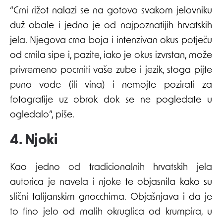
“Crni rižot nalazi se na gotovo svakom jelovniku
duž obale i jedno je od najpoznatijih hrvatskih
jela. Njegova crna boja i intenzivan okus potječu
od crnila sipe i, pazite, iako je okus izvrstan, može
privremeno pocrniti vaše zube i jezik, stoga pijte
puno vode (ili vina) i nemojte pozirati za
fotografije uz obrok dok se ne pogledate u
ogledalo”, piše.
4. Njoki
Kao jedno od tradicionalnih hrvatskih jela
autorica je navela i njoke te objasnila kako su
slični talijanskim gnocchima. Objašnjava i da je
to fino jelo od malih okruglica od krumpira, u