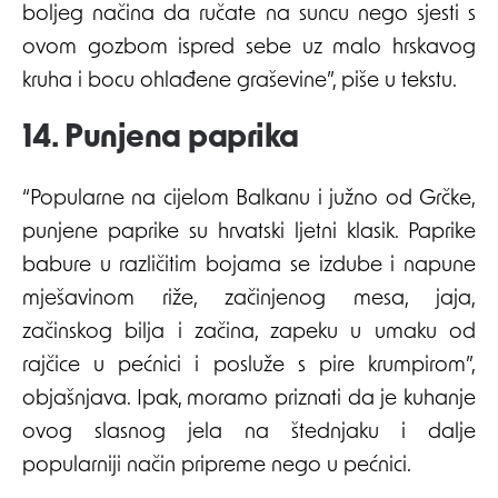
boljeg načina da ručate na suncu nego sjesti s
ovom gozbom ispred sebe uz malo hrskavog
kruha i bocu ohlađene graševine”, piše u tekstu.
14. Punjena paprika
“Popularne na cijelom Balkanu i južno od Grčke,
punjene paprike su hrvatski ljetni klasik. Paprike
babure u različitim bojama se izdube i napune
mješavinom riže, začinjenog mesa, jaja,
začinskog bilja i začina, zapeku u umaku od
rajčice u pećnici i posluže s pire krumpirom”,
objašnjava. Ipak, moramo priznati da je kuhanje
ovog slasnog jela na štednjaku i dalje
popularniji način pripreme nego u pećnici.