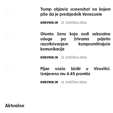
Trump objavio screenshot na kojem
piše da je predsjednik Venezuele
POSTED
DNEVNIK.IN
12. SIJEČNJA 2026.
Glumio ženu koja nudi seksualne
usluge pa žrtvama prijetio
razotkrivanjem kompromitirajuće
komunikacije
POSTED
DNEVNIK.IN
12. SIJEČNJA 2026.
Pijan vozio bicikl u Virovitici.
Izmjereno mu 4.45 promila
POSTED
DNEVNIK.IN
12. SIJEČNJA 2026.
Aktualno