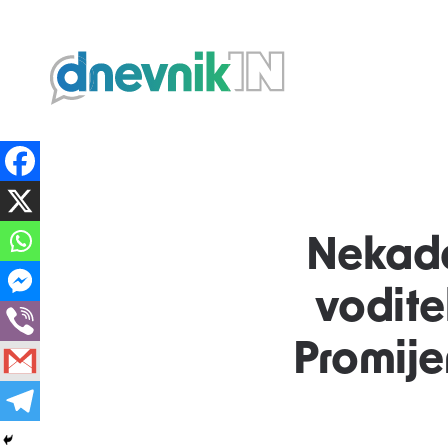
Dnevnik.in
Nekada
vodite
Promijen