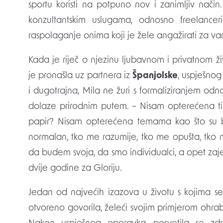
sportu koristi na potpuno nov i zanimljiv na
konzultantskim uslugama, odnosno freelance
raspolaganje onima koji je žele angažirati za van
Kada je riječ o njezinu ljubavnom i privatnom ži
je pronašla uz partnera iz
Španjolske
, uspješnog
i dugotrajna, Mila ne žuri s formaliziranjem odno
dolaze prirodnim putem. – Nisam opterećena tim
papir? Nisam opterećena temama kao što su b
normalan, tko me razumije, tko me opušta, tko 
da budem svoja, da smo individualci, a opet zaj
dvije godine za Gloriju.
Jedan od najvećih izazova u životu s kojima se
otvoreno govorila, želeći svojim primjerom ohrabr