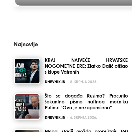
Post
navigation
Najnovije
KRAJ NAJVEĆE HRVATSKE
NOGOMETNE ERE: Zlatko Dalić otišao
s klupe Vatrenih
POSTED
DNEVNIK.IN
8. SRPNJA 2026.
Što se događa Rusima? Procurilo
šokantno pismo naftnog moćnika
Putinu: “Ovo je nezapamćeno”
POSTED
DNEVNIK.IN
6. SRPNJA 2026.