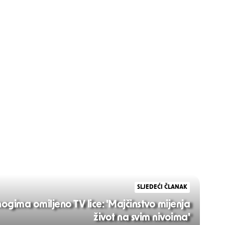
SLJEDEĆI ČLANAK
ogima omiljeno TV lice: 'Majčinstvo mijenja
život na svim nivoima'