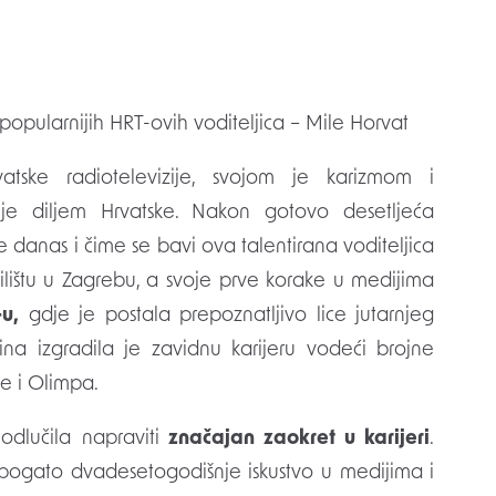
jpopularnijih HRT-ovih voditeljica – Mile Horvat
atske radiotelevizije, svojom je karizmom i
lje diljem Hrvatske. Nakon gotovo desetljeća
e danas i čime se bavi ova talentirana voditeljica
čilištu u Zagrebu, a svoje prve korake u medijima
u,
gdje je postala prepoznatljivo lice jutarnjeg
ina izgradila je zavidnu karijeru vodeći brojne
ne i Olimpa.
odlučila napraviti
značajan zaokret u karijeri
.
bogato dvadesetogodišnje iskustvo u medijima i