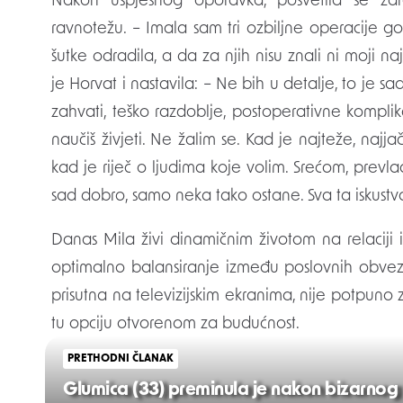
Nakon uspješnog oporavka, posvetila se zd
ravnotežu. – Imala sam tri ozbiljne operacije 
šutke odradila, a da za njih nisu znali ni moji na
je Horvat i nastavila: – Ne bih u detalje, to je sad
zahvati, teško razdoblje, postoperativne komplik
naučiš živjeti. Ne žalim se. Kad je najteže, najj
kad je riječ o ljudima koje volim. Srećom, prevl
sad dobro, samo neka tako ostane. Sva ta iskustv
Danas Mila živi dinamičnim životom na relaciji
optimalno balansiranje između poslovnih obveza
prisutna na televizijskim ekranima, nije potpuno z
tu opciju otvorenom za budućnost.
PRETHODNI ČLANAK
Glumica (33) preminula je nakon bizarnog 