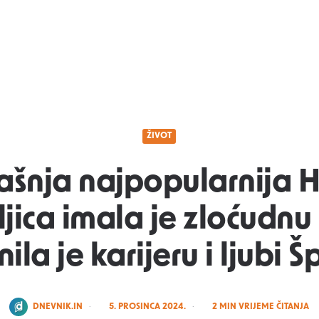
ŽIVOT
šnja najpopularnija 
ljica imala je zloćudnu 
ila je karijeru i ljubi 
POSTED
DNEVNIK.IN
5. PROSINCA 2024.
2
MIN VRIJEME ČITANJA
BY