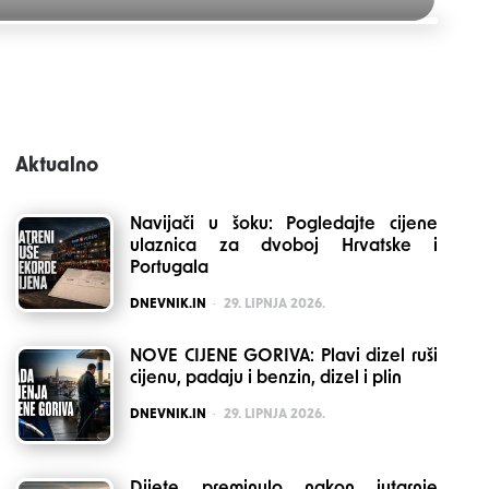
Aktualno
Navijači u šoku: Pogledajte cijene
ulaznica za dvoboj Hrvatske i
Portugala
POSTED
DNEVNIK.IN
29. LIPNJA 2026.
NOVE CIJENE GORIVA: Plavi dizel ruši
cijenu, padaju i benzin, dizel i plin
POSTED
DNEVNIK.IN
29. LIPNJA 2026.