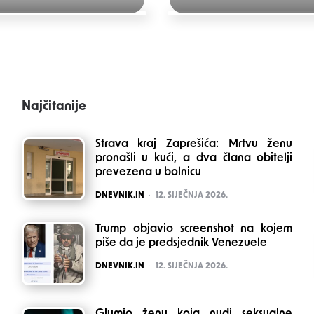
Najčitanije
Strava kraj Zaprešića: Mrtvu ženu
pronašli u kući, a dva člana obitelji
prevezena u bolnicu
POSTED
DNEVNIK.IN
12. SIJEČNJA 2026.
Trump objavio screenshot na kojem
piše da je predsjednik Venezuele
POSTED
DNEVNIK.IN
12. SIJEČNJA 2026.