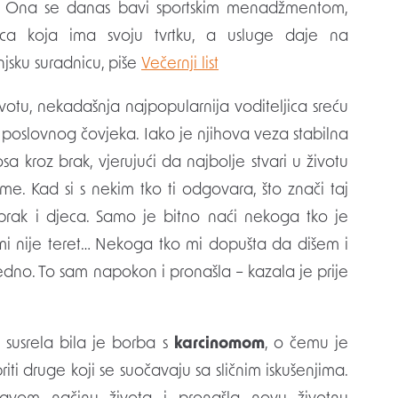
čin. Ona se danas bavi sportskim menadžmentom,
rica koja ima svoju tvrtku, a usluge daje na
jsku suradnicu, piše
Večernji list
votu, nekadašnja najpopularnija voditeljica sreću
 poslovnog čovjeka. Iako je njihova veza stabilna
sa kroz brak, vjerujući da najbolje stvari u životu
e. Kad si s nekim tko ti odgovara, što znači taj
rak i djeca. Samo je bitno naći nekoga tko je
mi nije teret… Nekoga tko mi dopušta da dišem i
edno. To sam napokon i pronašla – kazala je prije
 susrela bila je borba s
karcinomom
, o čemu je
iti druge koji se suočavaju sa sličnim iskušenjima.