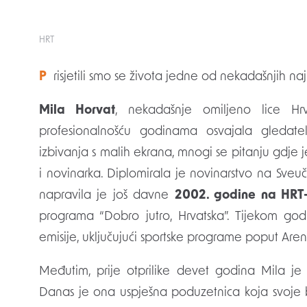
HRT
Prisjetili smo se života jedne od nekadašnjih na
Mila Horvat
, nekadašnje omiljeno lice Hrv
profesionalnošću godinama osvajala gledate
izbivanja s malih ekrana, mnogi se pitanju gdje j
i novinarka. Diplomirala je novinarstvo na Sveu
napravila je još davne
2002. godine na HRT-
programa “Dobro jutro, Hrvatska”. Tijekom god
emisije, uključujući sportske programe poput Are
Međutim, prije otprilike devet godina Mila je 
Danas je ona uspješna poduzetnica koja svoje 