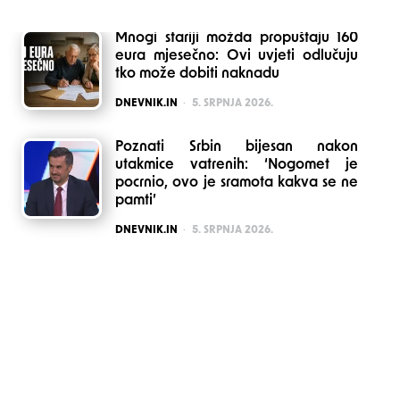
Mnogi stariji možda propuštaju 160
eura mjesečno: Ovi uvjeti odlučuju
tko može dobiti naknadu
POSTED
DNEVNIK.IN
5. SRPNJA 2026.
Poznati Srbin bijesan nakon
utakmice vatrenih: ‘Nogomet je
pocrnio, ovo je sramota kakva se ne
pamti’
POSTED
DNEVNIK.IN
5. SRPNJA 2026.