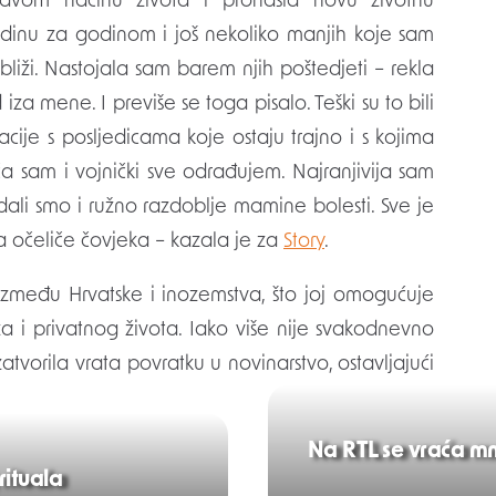
ravom načinu života i pronašla novu životnu
godinu za godinom i još nekoliko manjih koje sam
jbliži. Nastojala sam barem njih poštedjeti – rekla
 iza mene. I previše se toga pisalo. Teški su to bili
acije s posljedicama koje ostaju trajno i s kojima
ača sam i vojnički sve odrađujem. Najranjivija sam
adali smo i ružno razdoblje mamine bolesti. Sve je
a očeliče čovjeka – kazala je za
Story
.
 između Hrvatske i inozemstva, što joj omogućuje
 i privatnog života. Iako više nije svakodnevno
atvorila vrata povratku u novinarstvo, ostavljajući
Na RTL se vraća mn
rituala