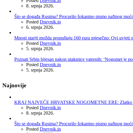
Posted
Dnevnik.in
8. srpnja 2026.
Što se događa Rusima? Procurilo šokantno pismo naftnog moć
Posted
Dnevnik.in
6. srpnja 2026.
Mnogi stariji možda propuštaju 160 eura mjesečno: Ovi uvjeti 
Posted
Dnevnik.in
5. srpnja 2026.
Poznati Srbin bijesan nakon utakmice vatrenih: ‘Nogomet je po
Posted
Dnevnik.in
5. srpnja 2026.
Najnovije
KRAJ NAJVEĆE HRVATSKE NOGOMETNE ERE: Zlatko Dalić 
Posted
Dnevnik.in
8. srpnja 2026.
Što se događa Rusima? Procurilo šokantno pismo naftnog moć
Posted
Dnevnik.in