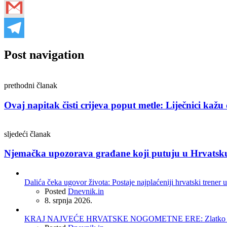
Post navigation
prethodni članak
Ovaj napitak čisti crijeva poput metle: Liječnici kažu 
sljedeći članak
Njemačka upozorava građane koji putuju u Hrvatsku. 
Dalića čeka ugovor života: Postaje najplaćeniji hrvatski trener u
Posted
Dnevnik.in
8. srpnja 2026.
KRAJ NAJVEĆE HRVATSKE NOGOMETNE ERE: Zlatko Dalić 