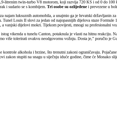
s 3,9-litrenim twin-turbo V8 motorom, koji razvija 720 KS i od 0 do 100
 trak i sudario se s kombijem.
Tri osobe su ozlijeđene
i prevezene u boln
ke za najam luksuznih automobila, a unajmio ga je hrvatski državljanin 
 Tunel Louis II slovi za jedan od najopasnijih dijelova staze Formule 1 
suh, a vanjski dijelovi mokri. Tijekom povijesti, mnogi su profesionalni vo
istog vikenda u tunelu Canton, potaknula je vlasti na hitnu reakciju. N
o više tolerirati ovakvu neodgovornu vožnju. Dosta je,” poručio je Gu
kontrole alkohola i brzine, što trenutni zakoni ograničavaju. Pojačane
novi zakon stupiti na snagu u siječnju iduće godine, čime će Monako sli