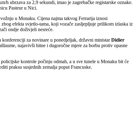
 km/h ubrzava za 2,9 sekundi, imao je zagrebačke registarske oznake.
icu Pasteur u Nici.
za vožnju u Monaku. Cijena najma takvog Ferrarija iznosi
zbog efekta svjetlo-tama, koji vozače zasljepljuje prilikom izlaska iz
zači ondje doživjeli nesreće.
a konferenciji za novinare u ponedjeljak, državni ministar
Didier
illaume, najavivši hitne i dugoročne mjere za borbu protiv opasne
 policijske kontrole počinju odmah, a u sve tunele u Monaku bit će
jediti praksu susjednih zemalja poput Francuske.