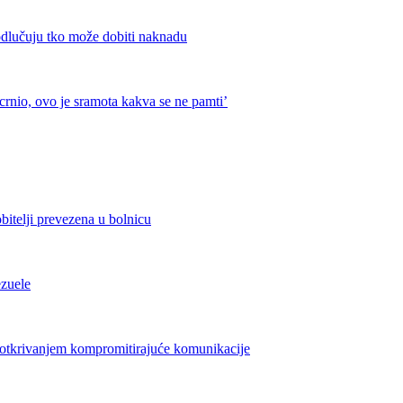
odlučuju tko može dobiti naknadu
crnio, ovo je sramota kakva se ne pamti’
bitelji prevezena u bolnicu
ezuele
azotkrivanjem kompromitirajuće komunikacije