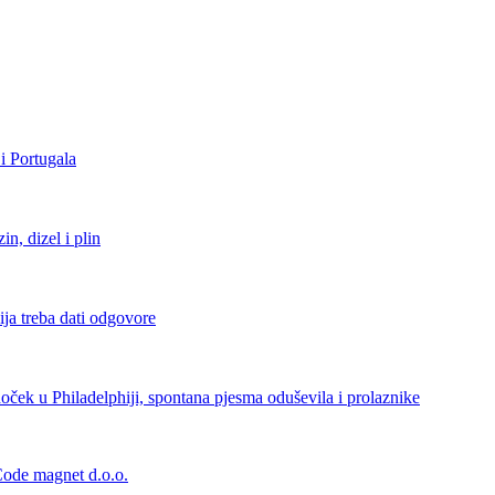
i Portugala
, dizel i plin
ja treba dati odgovore
ček u Philadelphiji, spontana pjesma oduševila i prolaznike
 Code magnet d.o.o.