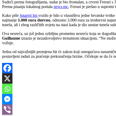
Sudeći prema fotografijama, sudar je bio frontalan, a crveni Ferrari 
Prema pisanju lokalnog portala
news.mc
, Ferrari je prešao u suprotni
Kako piše
Jutarnji list
vozilo je bilo u vlasništvu jedne hrvatske tvrt
najmanje
1.000 eura dnevno
, odnosno 3.000 eura za trodnevni najam.
tunela, ali i zbog različitih uvjeta na stazi kada je dio unutar tunela 
Ova nesreća, uz još jednu ozbiljnu prometnu nesreću koja se dogodila 
Guillaume
izrazio je nezadovoljstvo trenutnom situacijom. “Ne možem
vožnje.
Jedna od najvažnijih promjena bit će zakon koji omogućava nasumične 
postavljeni radari za praćenje prekoračenja brzine. Očekuje se da će 