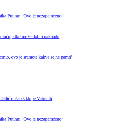
nika Putinu: “Ovo je nezapamćeno”
odlučuju tko može dobiti naknadu
crnio, ovo je sramota kakva se ne pamti’
otišao s klupe Vatrenih
nika Putinu: “Ovo je nezapamćeno”