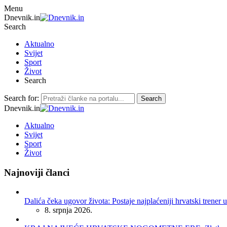
Menu
Dnevnik.in
Search
Aktualno
Svijet
Sport
Život
Search
Search for:
Search
Dnevnik.in
Aktualno
Svijet
Sport
Život
Najnoviji članci
Dalića čeka ugovor života: Postaje najplaćeniji hrvatski trener u
8. srpnja 2026.