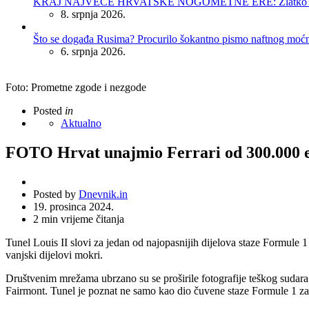
KRAJ NAJVEĆE HRVATSKE NOGOMETNE ERE: Zlatko Dalić 
8. srpnja 2026.
Što se događa Rusima? Procurilo šokantno pismo naftnog moć
6. srpnja 2026.
Foto: Prometne zgode i nezgode
Posted
in
Aktualno
FOTO Hrvat unajmio Ferrari od 300.000 eu
Posted by
Dnevnik.in
19. prosinca 2024.
2
min vrijeme čitanja
Tunel Louis II slovi za jedan od najopasnijih dijelova staze Formule 1 z
vanjski dijelovi mokri.
Društvenim mrežama ubrzano su se proširile fotografije teškog sudara 
Fairmont. Tunel je poznat ne samo kao dio čuvene staze Formule 1 