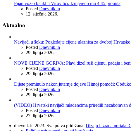
Pijan vozio bicikl u Virovitici. Izmjereno mu 4.45 promila
Posted
Dnevnik.in
12. siječnja 2026.
Aktualno
Navijači u šoku: Pogledajte cijene ulaznica za dvoboj Hrvatske 
Posted
Dnevnik.in
29. lipnja 2026.
NOVE CIJENE GORIVA: Plavi dizel ruši cijenu, padaju i benzin
Posted
Dnevnik.in
29. lipnja 2026.
Dijete preminulo nakon jutarnje dojave Hitnoj pomoći: Obdukci
Posted
Dnevnik.in
29. lipnja 2026.
(VIDEO) Hrvatski navijači mladencima priredili nezaboravan do
Posted
Dnevnik.in
27. lipnja 2026.
dnevnik.in 2023. Sva prava pridržana.
Dizajn i izrada portala:
Politika privatnosti i uvjeti korištenja