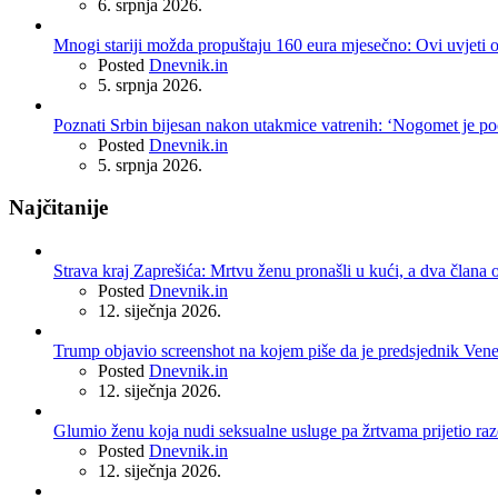
6. srpnja 2026.
Mnogi stariji možda propuštaju 160 eura mjesečno: Ovi uvjeti 
Posted
Dnevnik.in
5. srpnja 2026.
Poznati Srbin bijesan nakon utakmice vatrenih: ‘Nogomet je po
Posted
Dnevnik.in
5. srpnja 2026.
Najčitanije
Strava kraj Zaprešića: Mrtvu ženu pronašli u kući, a dva člana o
Posted
Dnevnik.in
12. siječnja 2026.
Trump objavio screenshot na kojem piše da je predsjednik Ven
Posted
Dnevnik.in
12. siječnja 2026.
Glumio ženu koja nudi seksualne usluge pa žrtvama prijetio r
Posted
Dnevnik.in
12. siječnja 2026.