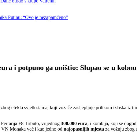
otišao s klupe Vatrenih
nika Putinu: “Ovo je nezapamćeno”
ra i potpuno ga uništio: Slupao se u kob
bog efekta svjetlo-tama, koji vozače zasljepljuje prilikom izlaska iz tunel
Ferrarija F8 Tributo, vrijednog
300.000 eura
, i kombija, koji se dogo
za VN Monaka već i kao jedno od
najopasnijih mjesta
za vožnju zbog s