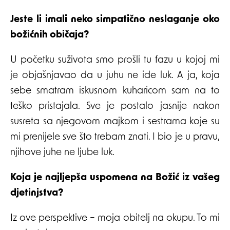
Jeste li imali neko simpatično neslaganje oko
božićnih običaja?
U početku suživota smo prošli tu fazu u kojoj mi
je objašnjavao da u juhu ne ide luk. A ja, koja
sebe smatram iskusnom kuharicom sam na to
teško pristajala. Sve je postalo jasnije nakon
susreta sa njegovom majkom i sestrama koje su
mi prenijele sve što trebam znati. I bio je u pravu,
njihove juhe ne ljube luk.
Koja je najljepša uspomena na Božić iz vašeg
djetinjstva?
Iz ove perspektive – moja obitelj na okupu. To mi