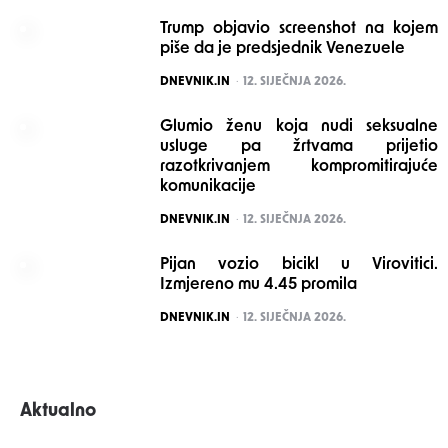
Trump objavio screenshot na kojem
piše da je predsjednik Venezuele
POSTED
DNEVNIK.IN
12. SIJEČNJA 2026.
Glumio ženu koja nudi seksualne
usluge pa žrtvama prijetio
razotkrivanjem kompromitirajuće
komunikacije
POSTED
DNEVNIK.IN
12. SIJEČNJA 2026.
Pijan vozio bicikl u Virovitici.
Izmjereno mu 4.45 promila
POSTED
DNEVNIK.IN
12. SIJEČNJA 2026.
Aktualno