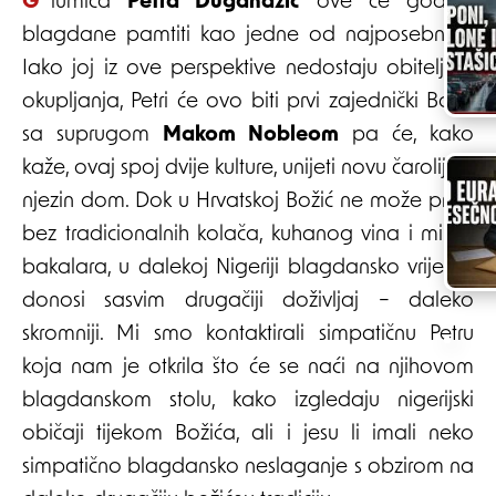
Glumica
Petra Dugandžić
ove će godine
blagdane pamtiti kao jedne od najposebnijih.
Iako joj iz ove perspektive nedostaju obiteljska
okupljanja, Petri će ovo biti prvi zajednički Božić
sa suprugom
Makom Nobleom
pa će, kako
kaže, ovaj spoj dvije kulture, unijeti novu čaroliju u
njezin dom. Dok u Hrvatskoj Božić ne može proći
bez tradicionalnih kolača, kuhanog vina i mirisa
bakalara, u dalekoj Nigeriji blagdansko vrijeme
donosi sasvim drugačiji doživljaj – daleko
skromniji. Mi smo kontaktirali simpatičnu Petru
koja nam je otkrila što će se naći na njihovom
blagdanskom stolu, kako izgledaju nigerijski
običaji tijekom Božića, ali i jesu li imali neko
simpatično blagdansko neslaganje s obzirom na