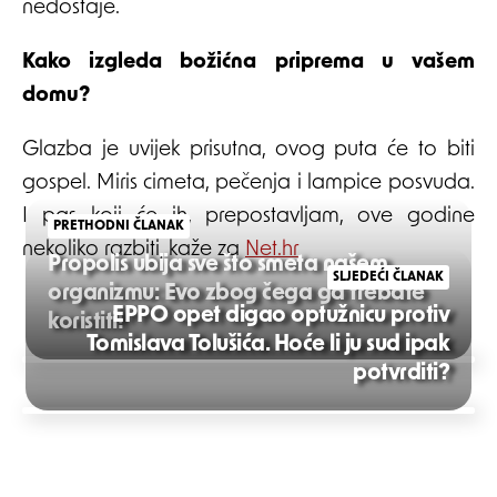
nedostaje.
Kako izgleda božićna priprema u vašem
domu?
Glazba je uvijek prisutna, ovog puta će to biti
gospel. Miris cimeta, pečenja i lampice posvuda.
I pas koji će ih, prepostavljam, ove godine
PRETHODNI ČLANAK
nekoliko razbiti, kaže za
Net.hr
Propolis ubija sve što smeta našem
SLJEDEĆI ČLANAK
organizmu: Evo zbog čega ga trebate
EPPO opet digao optužnicu protiv
koristiti!
Tomislava Tolušića. Hoće li ju sud ipak
Post
potvrditi?
navigation