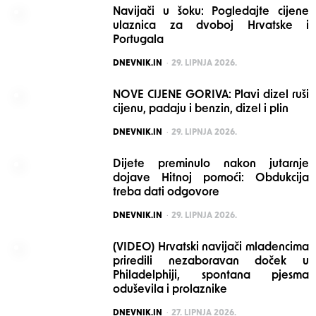
Navijači u šoku: Pogledajte cijene
ulaznica za dvoboj Hrvatske i
Portugala
POSTED
DNEVNIK.IN
29. LIPNJA 2026.
NOVE CIJENE GORIVA: Plavi dizel ruši
cijenu, padaju i benzin, dizel i plin
POSTED
DNEVNIK.IN
29. LIPNJA 2026.
Dijete preminulo nakon jutarnje
dojave Hitnoj pomoći: Obdukcija
treba dati odgovore
POSTED
DNEVNIK.IN
29. LIPNJA 2026.
(VIDEO) Hrvatski navijači mladencima
priredili nezaboravan doček u
Philadelphiji, spontana pjesma
oduševila i prolaznike
POSTED
DNEVNIK.IN
27. LIPNJA 2026.