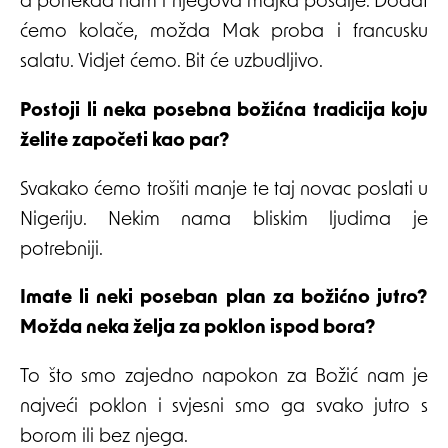
a ponekad nam i njegova majka pošalje. Dodat
ćemo kolače, možda Mak proba i francusku
salatu. Vidjet ćemo. Bit će uzbudljivo.
Postoji li neka posebna božićna tradicija koju
želite započeti kao par?
Svakako ćemo trošiti manje te taj novac poslati u
Nigeriju. Nekim nama bliskim ljudima je
potrebniji.
Imate li neki poseban plan za božićno jutro?
Možda neka želja za poklon ispod bora?
To što smo zajedno napokon za Božić nam je
najveći poklon i svjesni smo ga svako jutro s
borom ili bez njega.