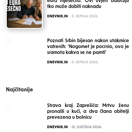
eura mjesečno: Ovi uvjeti odlučuju
tko može dobiti naknadu
POSTED
DNEVNIK.IN
5. SRPNJA 2026.
Poznati Srbin bijesan nakon utakmice
vatrenih: ‘Nogomet je pocrnio, ovo je
sramota kakva se ne pamti’
POSTED
DNEVNIK.IN
5. SRPNJA 2026.
Najčitanije
Strava kraj Zaprešića: Mrtvu ženu
pronašli u kući, a dva člana obitelji
prevezena u bolnicu
POSTED
DNEVNIK.IN
12. SIJEČNJA 2026.