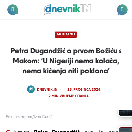
Dnevnik.in
Menu
Search
AKTUALNO
Petra Dugandžić o prvom Božiću s
Makom: ‘U Nigeriji nema kolača,
nema kićenja niti poklona’
POSTED
DNEVNIK.IN
25. PROSINCA 2024.
BY
2
MIN VRIJEME ČITANJA
Foto: Instagram/Ivan Gudić