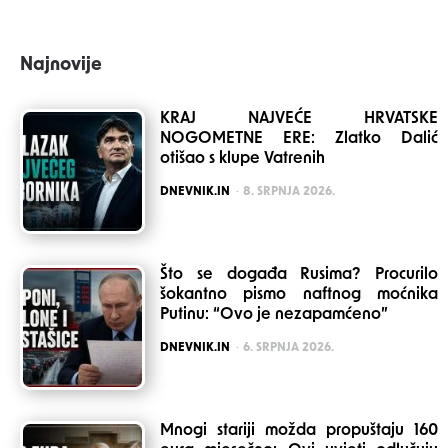
Najnovije
KRAJ NAJVEĆE HRVATSKE
NOGOMETNE ERE: Zlatko Dalić
otišao s klupe Vatrenih
POSTED
DNEVNIK.IN
8. SRPNJA 2026.
Što se događa Rusima? Procurilo
šokantno pismo naftnog moćnika
Putinu: “Ovo je nezapamćeno”
POSTED
DNEVNIK.IN
6. SRPNJA 2026.
Mnogi stariji možda propuštaju 160