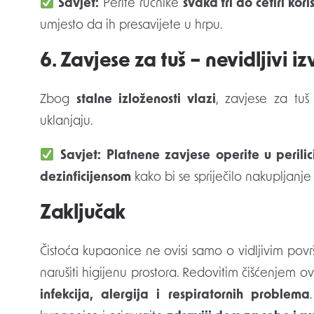
Savjet:
Perite ručnike
svaka tri do četiri kori
umjesto da ih presavijete u hrpu.
6. Zavjese za tuš – nevidljivi izv
Zbog
stalne izloženosti vlazi
, zavjese za tuš
uklanjaju.
Savjet:
Platnene zavjese operite u perili
dezinficijensom
kako bi se spriječilo nakupljanje p
Zaključak
Čistoća kupaonice ne ovisi samo o vidljivim povr
narušiti higijenu prostora. Redovitim čišćenjem 
infekcija, alergija i respiratornih problema