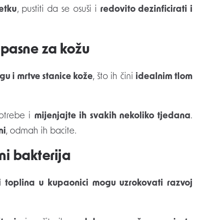
etku
, pustiti da se osuši i
redovito dezinficirati i
 opasne za kožu
u i mrtve stanice kože
, što ih čini
idealnim tlom
potrebe i
mijenjajte ih svakih nekoliko tjedana
.
ni
, odmah ih bacite.
uni bakterija
i toplina u kupaonici mogu uzrokovati razvoj