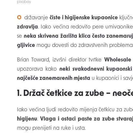
pixabay
Održavanje
čiste i higijenske kupaonice
ključn
zdravlja
. Iako većina redovito pere umivaonike
se
neka skrivena žarišta klica često zanemaru
gljivice
mogu dovesti do zdravstvenih problema
Brian Toward, izvršni direktor tvrtke
Wholesale 
upozorava kako
neki svakodnevni kupaonski
najčešće zanemarenih mjesta
u kupaonici i savj
1. Držač četkice za zube – neoč
Iako većina ljudi redovito mijenja četkicu za zu
higijenu
.
Vlaga i ostaci paste za zube stvara
mogu prenijeti na ruke i usta.