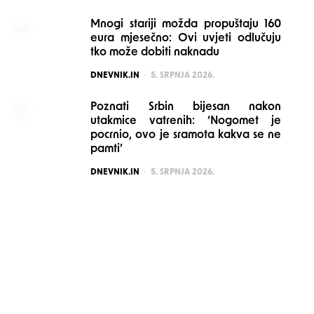
Mnogi stariji možda propuštaju 160
eura mjesečno: Ovi uvjeti odlučuju
tko može dobiti naknadu
POSTED
DNEVNIK.IN
5. SRPNJA 2026.
Poznati Srbin bijesan nakon
utakmice vatrenih: ‘Nogomet je
pocrnio, ovo je sramota kakva se ne
pamti’
POSTED
DNEVNIK.IN
5. SRPNJA 2026.