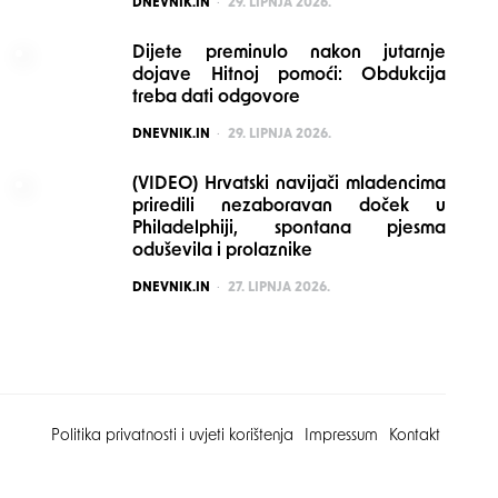
POSTED
DNEVNIK.IN
29. LIPNJA 2026.
Dijete preminulo nakon jutarnje
dojave Hitnoj pomoći: Obdukcija
treba dati odgovore
POSTED
DNEVNIK.IN
29. LIPNJA 2026.
(VIDEO) Hrvatski navijači mladencima
priredili nezaboravan doček u
Philadelphiji, spontana pjesma
oduševila i prolaznike
POSTED
DNEVNIK.IN
27. LIPNJA 2026.
Politika privatnosti i uvjeti korištenja
Impressum
Kontakt