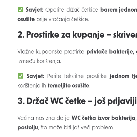
Savjet:
Operite držač četkice
barem jednom
osušite
prije vraćanja četkice.
2. Prostirke za kupanje – skrive
Vlažne kupaonske prostirke
privlače bakterije, 
između korištenja.
Savjet:
Perite tekstilne prostirke
jednom tj
korištenja ih
temeljito osušite
.
3. Držač WC četke – još prljavi
Većina nas zna da je
WC četka izvor bakterija
postolju
, što može biti još veći problem.