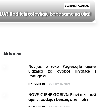
SLJEDEĆI ČLANAK
? Roditelji ostavljaju bebe same na ulici!
Aktualno
Navijači u šoku: Pogledajte cijene
ulaznica za dvoboj Hrvatske i
Portugala
POSTED
DNEVNIK.IN
29. LIPNJA 2026.
NOVE CIJENE GORIVA: Plavi dizel ruši
cijenu, padaju i benzin, dizel i plin