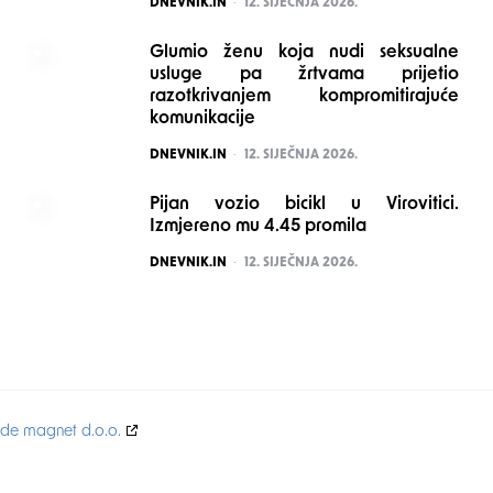
POSTED
DNEVNIK.IN
12. SIJEČNJA 2026.
Glumio ženu koja nudi seksualne
usluge pa žrtvama prijetio
razotkrivanjem kompromitirajuće
komunikacije
POSTED
DNEVNIK.IN
12. SIJEČNJA 2026.
Pijan vozio bicikl u Virovitici.
Izmjereno mu 4.45 promila
POSTED
DNEVNIK.IN
12. SIJEČNJA 2026.
Code magnet d.o.o.