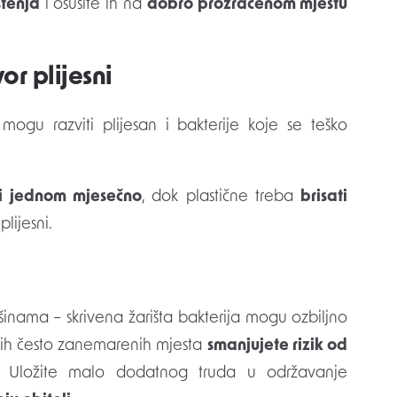
štenja
i osušite ih na
dobro prozračenom mjestu
or plijesni
 mogu razviti plijesan i bakterije koje se teško
ci jednom mjesečno
, dok plastične treba
brisati
lijesni.
šinama – skrivena žarišta bakterija mogu ozbiljno
ovih često zanemarenih mjesta
smanjujete rizik od
. Uložite malo dodatnog truda u održavanje