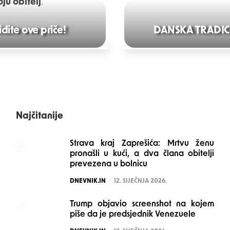
ju obitelj
.
idite ove priče!
DANSKA TRADICIJA
Najčitanije
Strava kraj Zaprešića: Mrtvu ženu
pronašli u kući, a dva člana obitelji
prevezena u bolnicu
POSTED
DNEVNIK.IN
12. SIJEČNJA 2026.
Trump objavio screenshot na kojem
piše da je predsjednik Venezuele