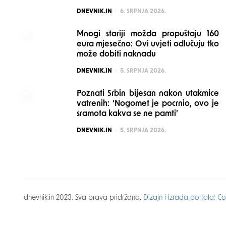
POSTED
DNEVNIK.IN
6. SRPNJA 2026.
Mnogi stariji možda propuštaju 160
eura mjesečno: Ovi uvjeti odlučuju tko
može dobiti naknadu
POSTED
DNEVNIK.IN
5. SRPNJA 2026.
Poznati Srbin bijesan nakon utakmice
vatrenih: ‘Nogomet je pocrnio, ovo je
sramota kakva se ne pamti’
POSTED
DNEVNIK.IN
5. SRPNJA 2026.
dnevnik.in 2023. Sva prava pridržana.
Dizajn i izrada portala: 