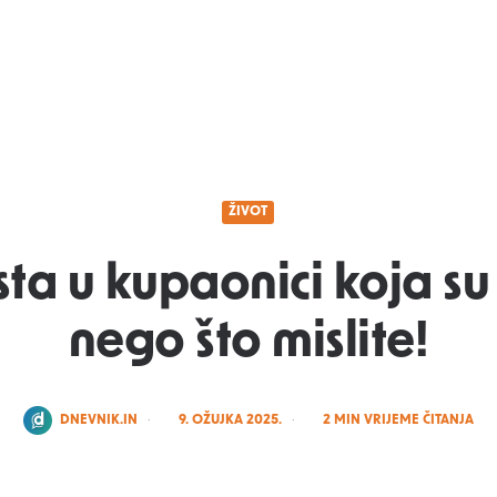
ŽIVOT
sta u kupaonici koja su 
nego što mislite!
POSTED
DNEVNIK.IN
9. OŽUJKA 2025.
2
MIN VRIJEME ČITANJA
BY