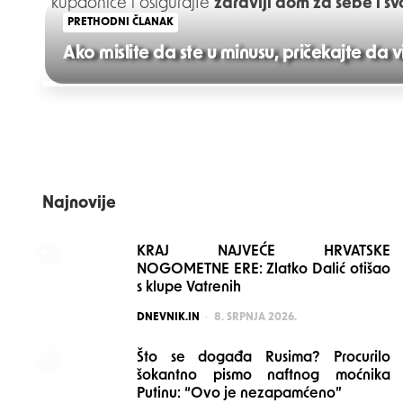
kupaonice i osigurajte
zdraviji dom za sebe i svo
PRETHODNI ČLANAK
Ako mislite da ste u minusu, pričekajte da v
Post
navigation
Najnovije
KRAJ NAJVEĆE HRVATSKE
NOGOMETNE ERE: Zlatko Dalić otišao
s klupe Vatrenih
POSTED
DNEVNIK.IN
8. SRPNJA 2026.
Što se događa Rusima? Procurilo
šokantno pismo naftnog moćnika
Putinu: “Ovo je nezapamćeno”