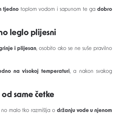
 tjedno
toplom vodom i sapunom te ga
dobro
no leglo plijesni
grinje i plijesan
, osobito ako se ne suše pravilno
edno na visokoj temperaturi
, a nakon svakog
ji od same četke
, no malo tko razmišlja o
držanju vode u njenom