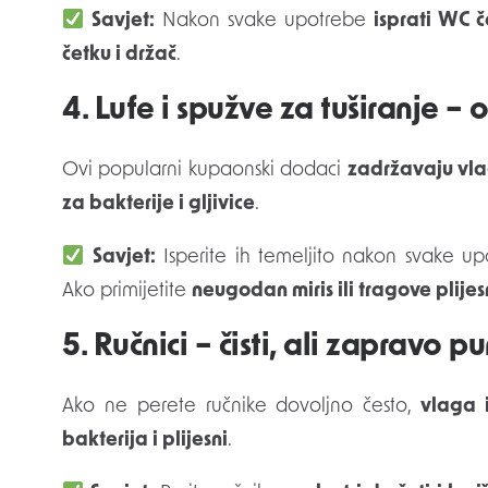
Savjet:
Nakon svake upotrebe
isprati WC č
četku i držač
.
4. Lufe i spužve za tuširanje –
Ovi popularni kupaonski dodaci
zadržavaju vlag
za bakterije i gljivice
.
Savjet:
Isperite ih temeljito nakon svake u
Ako primijetite
neugodan miris ili tragove plijes
5. Ručnici – čisti, ali zapravo p
Ako ne perete ručnike dovoljno često,
vlaga 
bakterija i plijesni
.