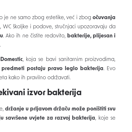
o je ne samo zbog estetike, već i zbog
očuvanja
, WC školjke i podove, stručnjaci upozoravaju da
ju
. Ako ih ne čistite redovito,
bakterije, plijesan i
.
Domestic
, koja se bavi sanitarnim proizvodima,
 predmeti postaju pravo leglo bakterija
. Evo
eta kako ih pravilno održavati.
ekivani izvor bakterija
be,
držanje u prljavom držaču može poništiti svu
ju savršene uvjete za razvoj bakterija
, koje se