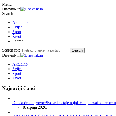
Menu
Dnevnik.in
Search
Aktualno
Svijet
Sport
Život
Search
Search for:
Search
Dnevnik.in
Aktualno
Svijet
Sport
Život
Najnoviji članci
Dalića čeka ugovor života: Postaje najplaćeniji hrvatski trener u
8. srpnja 2026.