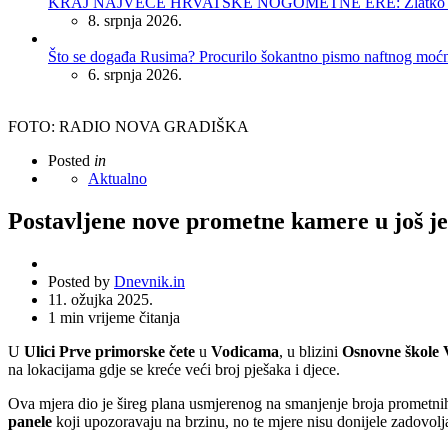
KRAJ NAJVEĆE HRVATSKE NOGOMETNE ERE: Zlatko Dalić 
8. srpnja 2026.
Što se događa Rusima? Procurilo šokantno pismo naftnog moć
6. srpnja 2026.
FOTO: RADIO NOVA GRADIŠKA
Posted
in
Aktualno
Postavljene nove prometne kamere u još je
Posted by
Dnevnik.in
11. ožujka 2025.
1
min vrijeme čitanja
U
Ulici Prve primorske čete
u
Vodicama
, u blizini
Osnovne škole 
na lokacijama gdje se kreće veći broj pješaka i djece.
Ova mjera dio je šireg plana usmjerenog na smanjenje broja prometnih 
panele
koji upozoravaju na brzinu, no te mjere nisu donijele zadovolj