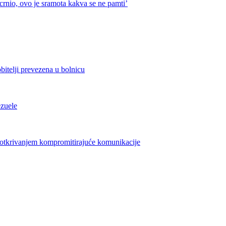
crnio, ovo je sramota kakva se ne pamti’
bitelji prevezena u bolnicu
ezuele
azotkrivanjem kompromitirajuće komunikacije