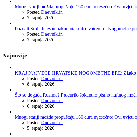
Mnogi stariji možda propuštaju 160 eura mjesečno: Ovi uvjeti 
Posted
Dnevnik.in
5. srpnja 2026.
Poznati Srbin bijesan nakon utakmice vatrenih: ‘Nogomet je po
Posted
Dnevnik.in
5. srpnja 2026.
Najnovije
KRAJ NAJVEĆE HRVATSKE NOGOMETNE ERE: Zlatko Dalić 
Posted
Dnevnik.in
8. srpnja 2026.
Što se događa Rusima? Procurilo šokantno pismo naftnog moć
Posted
Dnevnik.in
6. srpnja 2026.
Mnogi stariji možda propuštaju 160 eura mjesečno: Ovi uvjeti 
Posted
Dnevnik.in
5. srpnja 2026.