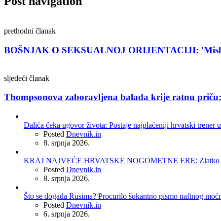
Post navigation
prethodni članak
BOŠNJAK O SEKSUALNOJ ORIJENTACIJI: 'Mislim da j
sljedeći članak
Thompsonova zaboravljena balada krije ratnu priču: 
Dalića čeka ugovor života: Postaje najplaćeniji hrvatski trener u
Posted
Dnevnik.in
8. srpnja 2026.
KRAJ NAJVEĆE HRVATSKE NOGOMETNE ERE: Zlatko Dalić 
Posted
Dnevnik.in
8. srpnja 2026.
Što se događa Rusima? Procurilo šokantno pismo naftnog moć
Posted
Dnevnik.in
6. srpnja 2026.