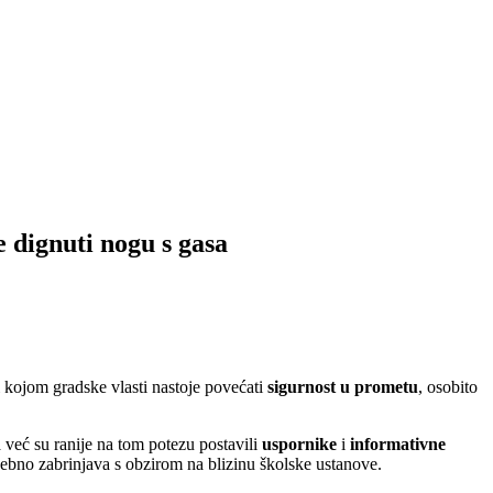
 dignuti nogu s gasa
ri kojom gradske vlasti nastoje povećati
sigurnost u prometu
, osobito
ja već su ranije na tom potezu postavili
uspornike
i
informativne
sebno zabrinjava s obzirom na blizinu školske ustanove.