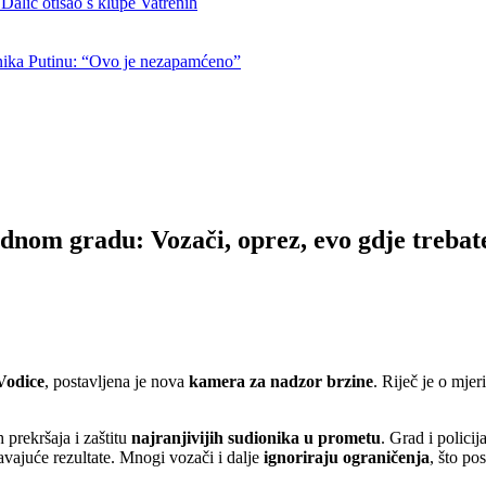
otišao s klupe Vatrenih
nika Putinu: “Ovo je nezapamćeno”
dnom gradu: Vozači, oprez, evo gdje trebate
Vodice
, postavljena je nova
kamera za nadzor brzine
. Riječ je o mje
prekršaja i zaštitu
najranjivijih sudionika u prometu
. Grad i polici
avajuće rezultate. Mnogi vozači i dalje
ignoriraju ograničenja
, što po