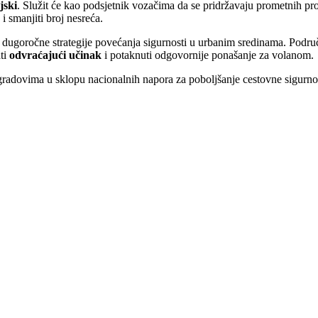
jski
. Služit će kao podsjetnik vozačima da se pridržavaju prometnih pro
i smanjiti broj nesreća.
dugoročne strategije povećanja sigurnosti u urbanim sredinama. Podru
ti
odvraćajući učinak
i potaknuti odgovornije ponašanje za volanom.
radovima u sklopu nacionalnih napora za poboljšanje cestovne sigurnost