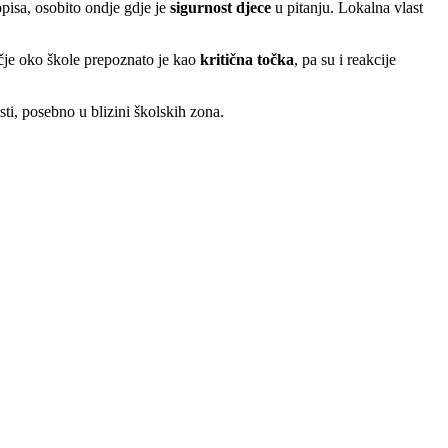
pisa, osobito ondje gdje je
sigurnost djece
u pitanju. Lokalna vlast
čje oko škole prepoznato je kao
kritična točka
, pa su i reakcije
i, posebno u blizini školskih zona.