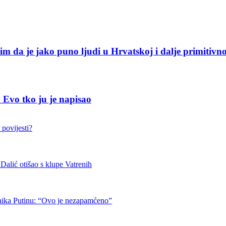
e jako puno ljudi u Hrvatskoj i dalje primitivno
Evo tko ju je napisao
 povijesti?
otišao s klupe Vatrenih
nika Putinu: “Ovo je nezapamćeno”