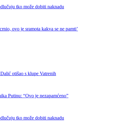
odlučuju tko može dobiti naknadu
crnio, ovo je sramota kakva se ne pamti’
otišao s klupe Vatrenih
nika Putinu: “Ovo je nezapamćeno”
odlučuju tko može dobiti naknadu