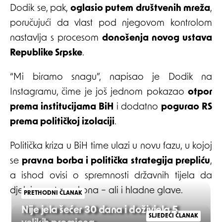
Dodik se, pak,
oglasio putem društvenih mreža
,
poručujući da vlast pod njegovom kontrolom
nastavlja s procesom
donošenja novog ustava
Republike Srpske
.
“Mi biramo snagu”, napisao je Dodik na
Instagramu, čime je još jednom pokazao
otpor
prema institucijama BiH
i dodatno
pogurao RS
prema političkoj izolaciji
.
Politička kriza u BiH time ulazi u novu fazu, u kojoj
se
pravna borba i politička strategija prepliću
,
a ishod ovisi o spremnosti državnih tijela da
djeluju unutar zakona – ali i hladne glave.
PRETHODNI ČLANAK
Nije jela šećer 30 dana i doživjela 5
SLJEDEĆI ČLANAK