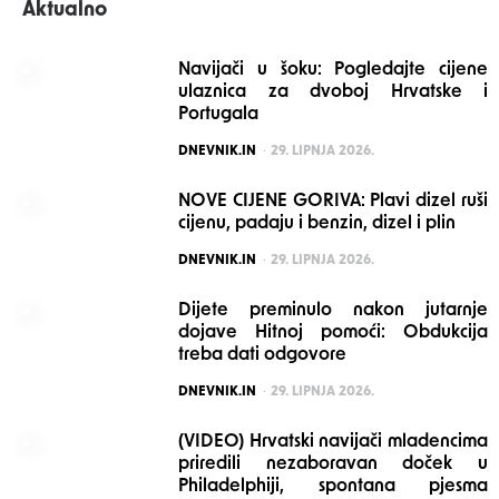
Aktualno
Navijači u šoku: Pogledajte cijene
ulaznica za dvoboj Hrvatske i
Portugala
POSTED
DNEVNIK.IN
29. LIPNJA 2026.
NOVE CIJENE GORIVA: Plavi dizel ruši
cijenu, padaju i benzin, dizel i plin
POSTED
DNEVNIK.IN
29. LIPNJA 2026.
Dijete preminulo nakon jutarnje
dojave Hitnoj pomoći: Obdukcija
treba dati odgovore
POSTED
DNEVNIK.IN
29. LIPNJA 2026.
(VIDEO) Hrvatski navijači mladencima
priredili nezaboravan doček u
Philadelphiji, spontana pjesma