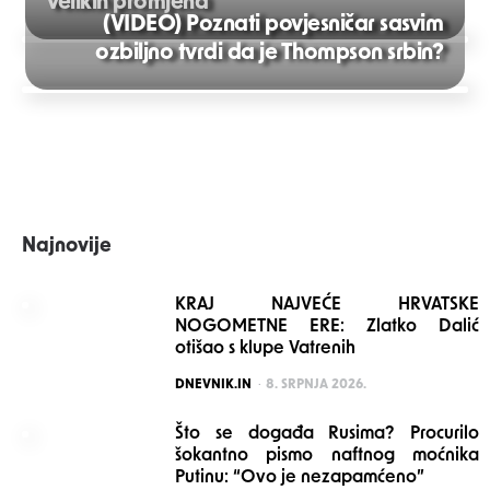
velikih promjena
(VIDEO) Poznati povjesničar sasvim
Post
ozbiljno tvrdi da je Thompson srbin?
navigation
Najnovije
KRAJ NAJVEĆE HRVATSKE
NOGOMETNE ERE: Zlatko Dalić
otišao s klupe Vatrenih
POSTED
DNEVNIK.IN
8. SRPNJA 2026.
Što se događa Rusima? Procurilo
šokantno pismo naftnog moćnika
Putinu: “Ovo je nezapamćeno”