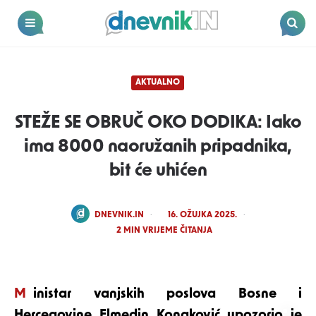
Dnevnik.in
Menu
Search
AKTUALNO
STEŽE SE OBRUČ OKO DODIKA: Iako
ima 8000 naoružanih pripadnika,
bit će uhićen
POSTED
DNEVNIK.IN
16. OŽUJKA 2025.
BY
2
MIN VRIJEME ČITANJA
Ministar vanjskih poslova Bosne i
Hercegovine Elmedin Konaković upozorio je