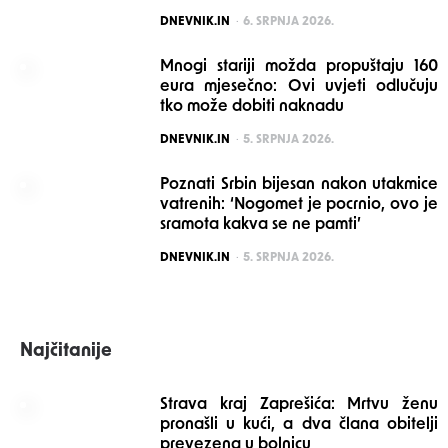
POSTED
DNEVNIK.IN
6. SRPNJA 2026.
Mnogi stariji možda propuštaju 160
eura mjesečno: Ovi uvjeti odlučuju
tko može dobiti naknadu
POSTED
DNEVNIK.IN
5. SRPNJA 2026.
Poznati Srbin bijesan nakon utakmice
vatrenih: ‘Nogomet je pocrnio, ovo je
sramota kakva se ne pamti’
POSTED
DNEVNIK.IN
5. SRPNJA 2026.
Najčitanije
Strava kraj Zaprešića: Mrtvu ženu
pronašli u kući, a dva člana obitelji
prevezena u bolnicu