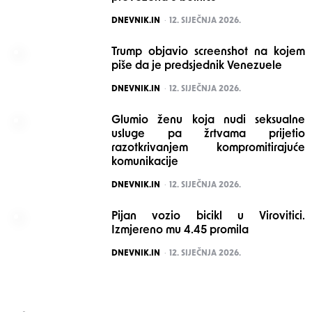
POSTED
DNEVNIK.IN
12. SIJEČNJA 2026.
Trump objavio screenshot na kojem
piše da je predsjednik Venezuele
POSTED
DNEVNIK.IN
12. SIJEČNJA 2026.
Glumio ženu koja nudi seksualne
usluge pa žrtvama prijetio
razotkrivanjem kompromitirajuće
komunikacije
POSTED
DNEVNIK.IN
12. SIJEČNJA 2026.
Pijan vozio bicikl u Virovitici.
Izmjereno mu 4.45 promila
POSTED
DNEVNIK.IN
12. SIJEČNJA 2026.