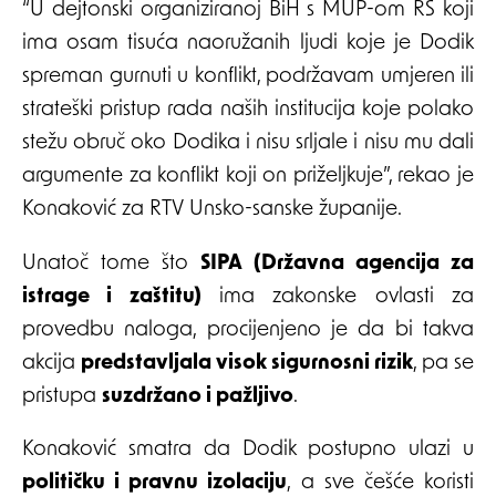
“U dejtonski organiziranoj BiH s MUP-om RS koji
ima osam tisuća naoružanih ljudi koje je Dodik
spreman gurnuti u konflikt, podržavam umjeren ili
strateški pristup rada naših institucija koje polako
stežu obruč oko Dodika i nisu srljale i nisu mu dali
argumente za konflikt koji on priželjkuje”, rekao je
Konaković za RTV Unsko-sanske županije.
Unatoč tome što
SIPA (Državna agencija za
istrage i zaštitu)
ima zakonske ovlasti za
provedbu naloga, procijenjeno je da bi takva
akcija
predstavljala visok sigurnosni rizik
, pa se
pristupa
suzdržano i pažljivo
.
Konaković smatra da Dodik postupno ulazi u
političku i pravnu izolaciju
, a sve češće koristi