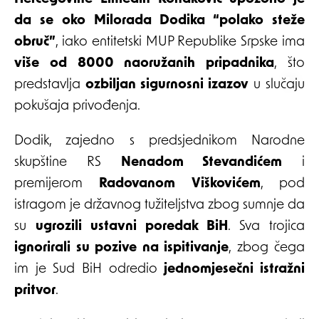
da se oko Milorada Dodika “polako steže
obruč”
, iako entitetski MUP Republike Srpske ima
više od 8000 naoružanih pripadnika
, što
predstavlja
ozbiljan sigurnosni izazov
u slučaju
pokušaja privođenja.
Dodik, zajedno s predsjednikom Narodne
skupštine RS
Nenadom Stevandićem
i
premijerom
Radovanom Viškovićem
, pod
istragom je državnog tužiteljstva zbog sumnje da
su
ugrozili ustavni poredak BiH
. Sva trojica
ignorirali su pozive na ispitivanje
, zbog čega
im je Sud BiH odredio
jednomjesečni istražni
pritvor
.